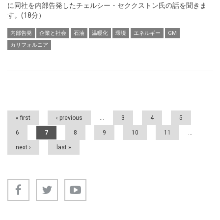
に同社を内部告発したチェルシー・セククストン氏の話を聞きま
す。(18分）
内部告発
企業と社会
石油
温暖化
環境
エネルギー
GM
カリフォルニア
Pages
« first
‹ previous
…
3
4
5
6
7
8
9
10
11
…
next ›
last »