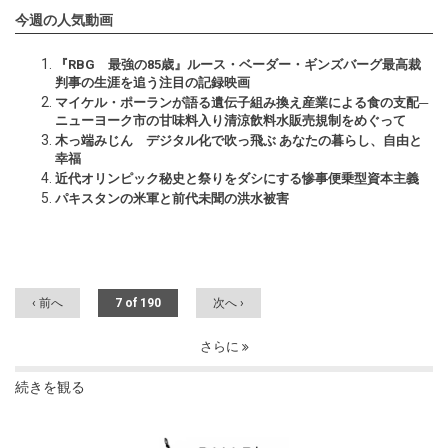
今週の人気動画
『RBG 最強の85歳』ルース・ベーダー・ギンズバーグ最高裁
判事の生涯を追う注目の記録映画
マイケル・ポーランが語る遺伝子組み換え産業による食の支配─
ニューヨーク市の甘味料入り清涼飲料水販売規制をめぐって
木っ端みじん デジタル化で吹っ飛ぶ あなたの暮らし、自由と
幸福
近代オリンピック秘史と祭りをダシにする惨事便乗型資本主義
パキスタンの米軍と前代未聞の洪水被害
‹ 前へ
7 of 190
次へ ›
さらに
続きを観る