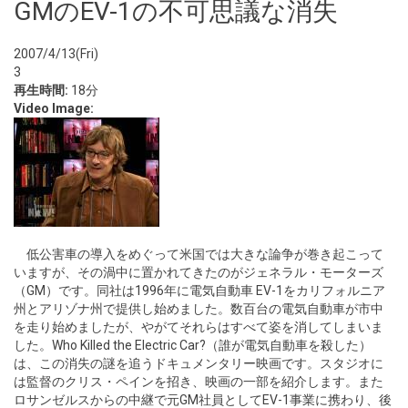
GMのEV-1の不可思議な消失
2007/4/13(Fri)
3
再生時間:
18分
Video Image:
低公害車の導入をめぐって米国では大きな論争が巻き起こって
いますが、その渦中に置かれてきたのがジェネラル・モーターズ
（GM）です。同社は1996年に電気自動車 EV-1をカリフォルニア
州とアリゾナ州で提供し始めました。数百台の電気自動車が市中
を走り始めましたが、やがてそれらはすべて姿を消してしまいま
した。Who Killed the Electric Car?（誰が電気自動車を殺した）
は、この消失の謎を追うドキュメンタリー映画です。スタジオに
は監督のクリス・ペインを招き、映画の一部を紹介します。また
ロサンゼルスからの中継で元GM社員としてEV-1事業に携わり、後