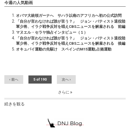
今週の人気動画
オバマ大統領ガーナへ サハラ以南のアフリカへ初の公式訪問
「自分が言わなければ誰が言う？」 ジョン・バティスト退役陸
軍少将、イラク戦争反対を唱えCBSニュースを解雇される 前編
マヌエル・セラヤ独占インタビュー（１）
「自分が言わなければ誰が言う？」 ジョン・バティスト退役陸
軍少将、イラク戦争反対を唱えCBSニュースを解雇される 後編
オキュパイ運動の先駆け スペインのM15運動,占拠運動
‹ 前へ
5 of 190
次へ ›
さらに
続きを観る