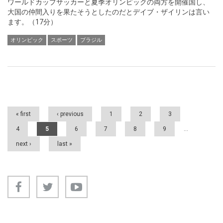
ワールドカップサッカーと夏季オリンピックの両方を開催国し、
大国の仲間入りを果たそうとしたのだとデイブ・ザイリンは言い
ます。（17分）
オリンピック
スポーツ
ブラジル
Pages
« first
‹ previous
1
2
3
4
5
6
7
8
9
…
next ›
last »