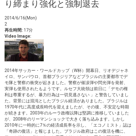
り締まり強化と強制退去
2014/6/16(Mon)
2
再生時間:
17分
Video Image:
2014年サッカー・ワールドカップ（W杯）開幕日、リオデジャネ
イロ、サンパウロ、首都ブラジリアなどブラジルの主要都市でデ
モ隊と警察の衝突が起きました。警察が催涙弾や閃光弾を発射、
実弾も使用されたもようです。ルセフ大統領は前日に「デモの権
利は尊重するが、暴力行為は一切見逃さない 」と警告していまし
た。背景には混沌としたブラジル経済がありました。ブラジルは
1970年代に高度成長時代を迎えましたが、その後、不安定な時期
が続きます。2003年のルーラ政権以降は堅調に推移していました
が、2008年のリーマンショックで大きく落ち込みます。しかし
2010年に一時的に7％の経済成長率を示し、「エコノミスト」誌は
「奇跡の復活」と報じました。ブラジル政府はこの復活を機に、