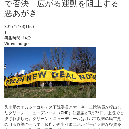
で否決 広がる運動を阻止する
悪あがき
2019/3/28(Thu)
1
再生時間:
14分
Video Image:
民主党のオカシオコルテス下院委員とマーキー上院議員が提出し
たグリーン・ニューディール（GND）決議案が3月26日、上院で否
決されました。グリーン・ニューディールはオバマ以来の民主党
の目玉政策の一つで、政府が再生可能エネルギーに大胆な投資を