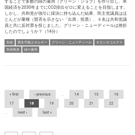
することで多数の緑の雇用（グリーン・ジョブ）を作り出し、米
国経済を2030年までにCO2排出ゼロに変えることを目指します。
しかし、共和党が強引に採決に持ち込んだ結果、民主党議員はほ
とんどが棄権（賛否を示さない「出席」投票）、４名は共和党議
員と共に反対票を投じました。グリーン・ニューディールは挫折
したのでしょうか？（14分）
気候
再生可能エネルギー
グリーン・ニューディール
オカシオコルテス
気候格差
緑の雇用
Pages
« first
‹ previous
…
14
15
16
17
18
19
20
21
22
…
next ›
last »