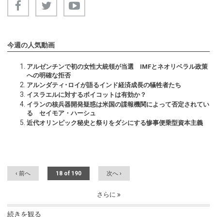
今週の人気動画
アルゼンチンで初の女性大統領が当選 IMFとネオリベラル政策
への明確な拒否
アルンダティ･ロイが語るインド経済成長の犠牲者たち
イスラエルに対するボイコットは有効か？
イランの核兵器開発疑惑は米国の諜報機関によって否定されてい
る セイモア・ハーシュ
近代オリンピック秘史と祭りをダシにする惨事便乗型資本主義
‹ 前へ
18 of 190
次へ ›
さらに
続きを観る