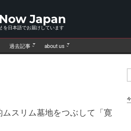
 Now Japan
!
を日本語でお届けしています
過去記事
about us
今
的ムスリム墓地をつぶして「寛