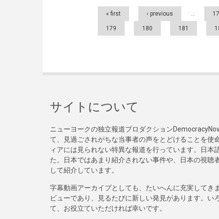
Pages
« first
‹ previous
…
1
179
180
181
1
サイトについて
ニューヨークの独立報道プロダクションDemocracy
て、見過ごされがちな当事者の声をとどけることを使
ィアには見られない特異な報道を行っています。日本語
た。日本ではあまり紹介されない事件や、日本の視聴
して紹介しています。
字幕動画アーカイブとしても、たいへんに充実してき
ビューであり、見るたびに新しい発見があります。い
て、お役立ていただければ幸いです。