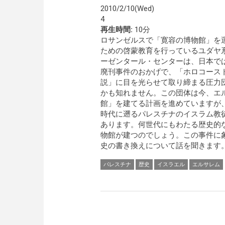
2010/2/10(Wed)
4
再生時間:
10分
ロサンゼルスで「寛容の博物館」を
ための啓蒙教育を行っているユダヤ
ーゼンタール・センターは、日本で
廃刊事件のおかげで、「ホロコース
説」に目を光らせて取り締まる圧力
かも知れません。この団体は今、エ
館」を建てる計画を進めていますが
時代に遡るパレスチナのイスラム教
あります。何世代にもわたる歴史的
物館が建つのでしょう。この事件に
史の書き換えについて話を聞きます。
パレスチナ
歴史
イスラエル
エルサレム