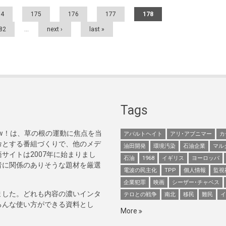
74
175
176
177
178
82
…
next ›
last »
Tags
Now！は、草の根の運動に焦点を当
アパルトヘイト
アリ･アブニマー
カ
命とする番組づくりで、他のメデ
油田開発
環境汚染
石油企業
マル
サイトは2007年に始まりまし
石油
1968
イギリス
ヨーロッパ
者に関係のありそうな題材を厳選
電波の民主化
TPP
個人情報
監視
企業犯罪
映画
シーザー･チャベス
ました。どれも内容の濃いインタ
テロとの戦争
南北
移民
難民
イ
ろんな使い方ができる資料とし
More