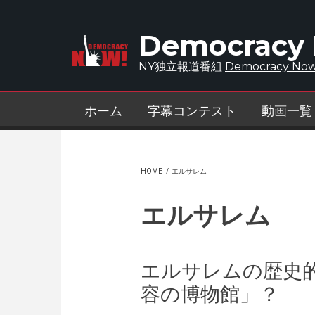
Skip to main content
Democracy
NY独立報道番組
Democracy Now
ホーム
字幕コンテスト
動画一覧
HOME
/
エルサレム
エルサレム
エルサレムの歴史
容の博物館」？