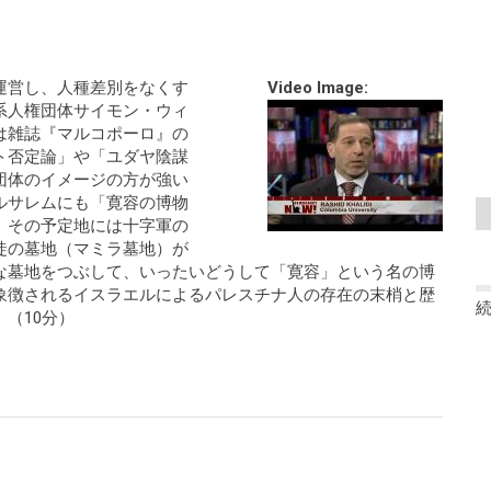
運営し、人種差別をなくす
Video Image:
系人権団体サイモン・ウィ
は雑誌『マルコポーロ』の
ト否定論」や「ユダヤ陰謀
団体のイメージの方が強い
ルサレムにも「寛容の博物
、その予定地には十字軍の
徒の墓地（マミラ墓地）が
な墓地をつぶして、いったいどうして「寛容」という名の博
象徴されるイスラエルによるパレスチナ人の存在の末梢と歴
（10分）