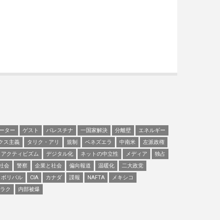
ーター
ゲスト
パレスチナ
一国家解決
分離壁
エネルギー
クス主義
タリク・アリ
規制
ベネズエラ
中南米
左派政権
アクティビズム
デジタル化
ネットの中立性
メディア
独占
社会
警察
企業と社会
偏向報道
温暖化
二大政党
ボリバル
CIA
カナダ
諜報
NAFTA
メキシコ
ラク
内部被爆