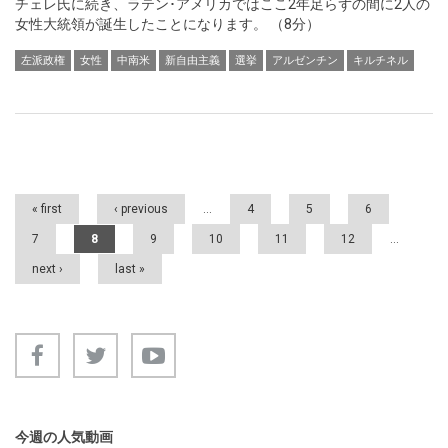
チェレ氏に続き、ラテン･アメリカではここ2年足らずの間に2人の
女性大統領が誕生したことになります。 （8分）
左派政権
女性
中南米
新自由主義
選挙
アルゼンチン
キルチネル
Pages
« first
‹ previous
…
4
5
6
7
8
9
10
11
12
…
next ›
last »
今週の人気動画