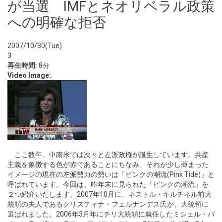
が当選 IMFとネオリベラル政策
への明確な拒否
2007/10/30(Tue)
3
再生時間:
8分
Video Image:
ここ数年、中南米では次々と左派政権が誕生しています。共産
主義を象徴する色が赤であることにちなみ、それが少し薄まった
イメージの現在の左派勢力の勢いは「ピンクの潮流(Pink Tide)」と
呼ばれています。今回は、昨年末に見られた「ピンクの潮流」を
２つ紹介いたします。2007年10月に、ネストル・キルチネル前大
統領の夫人であるクリスティナ・フェルナンデス氏が、大統領に
選ばれました。2006年3月年にチリ大統領に就任したミシェル・バ