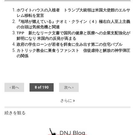
ホワイトハウスの入植者 トランプ大統領は米国大使館のエルサ
レム移転を宣言
『地球が燃えている』ナオミ・クライン（４）極右白人至上主義
の台頭は気候危機と関連
TPP 新たなリーク文書で国民の健康と医療への企業支配強化が
鮮明になり 米国内の反発が高まる
政府の学生ローンが若者を餌食に生み出す第二の住宅バブル
カトリック教会に巣食うファシスト 信徒虐待と解放の神学弾圧
の関係
‹ 前へ
8 of 190
次へ ›
さらに
続きを観る