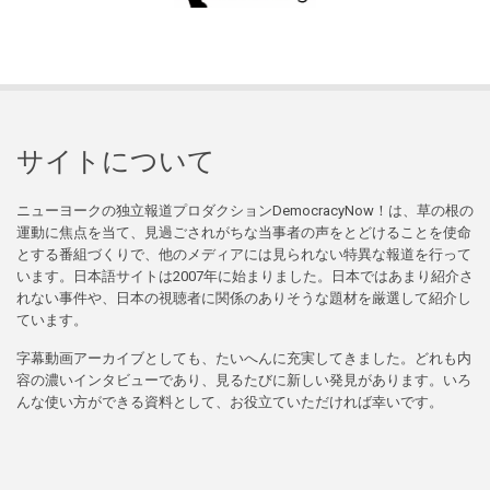
サイトについて
ニューヨークの独立報道プロダクションDemocracyNow！は、草の根の
運動に焦点を当て、見過ごされがちな当事者の声をとどけることを使命
とする番組づくりで、他のメディアには見られない特異な報道を行って
います。日本語サイトは2007年に始まりました。日本ではあまり紹介さ
れない事件や、日本の視聴者に関係のありそうな題材を厳選して紹介し
ています。
字幕動画アーカイブとしても、たいへんに充実してきました。どれも内
容の濃いインタビューであり、見るたびに新しい発見があります。いろ
んな使い方ができる資料として、お役立ていただければ幸いです。