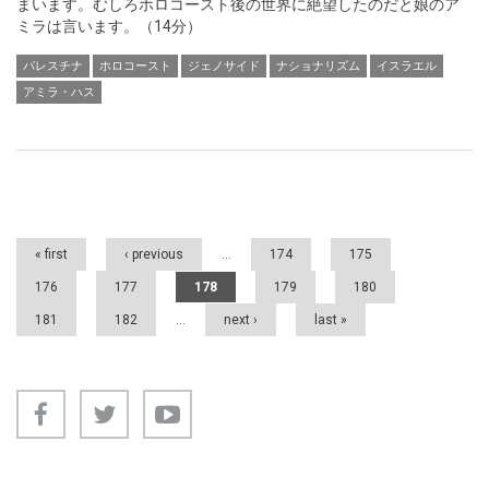
まいます。むしろホロコースト後の世界に絶望したのだと娘のア
ミラは言います。（14分）
パレスチナ
ホロコースト
ジェノサイド
ナショナリズム
イスラエル
アミラ・ハス
Pages
« first
‹ previous
…
174
175
176
177
178
179
180
181
182
…
next ›
last »