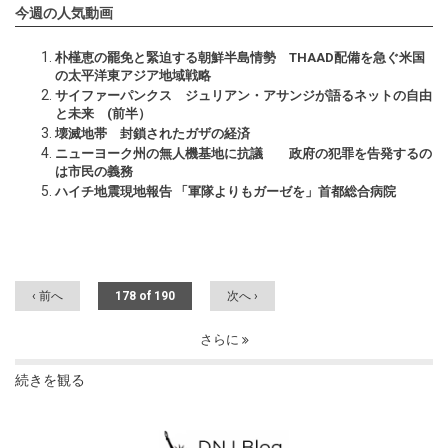
今週の人気動画
朴槿恵の罷免と緊迫する朝鮮半島情勢 THAAD配備を急ぐ米国
の太平洋東アジア地域戦略
サイファーパンクス ジュリアン・アサンジが語るネットの自由
と未来 (前半）
壊滅地帯 封鎖されたガザの経済
ニューヨーク州の無人機基地に抗議 政府の犯罪を告発するの
は市民の義務
ハイチ地震現地報告 「軍隊よりもガーゼを」首都総合病院
‹ 前へ
178 of 190
次へ ›
さらに
続きを観る