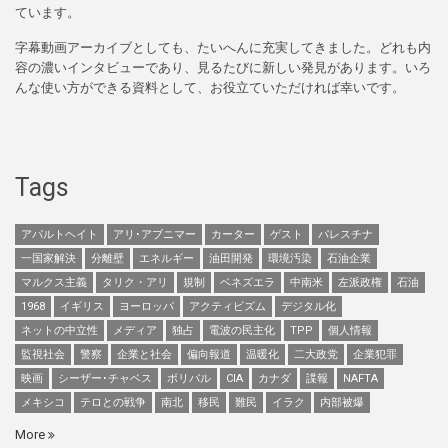
ています。
字幕動画アーカイブとしても、たいへんに充実してきました。どれも内
容の濃いインタビューであり、見るたびに新しい発見があります。いろ
んな使い方ができる資料として、お役立ていただければ幸いです。
Tags
アパルトヘイト
アリ･アブニマー
カーター
ゲスト
パレスチナ
一国家解決
分離壁
エネルギー
油田開発
環境汚染
石油企業
マルクス主義
タリク・アリ
規制
ベネズエラ
中南米
左派政権
石油
1968
イギリス
ヨーロッパ
アクティビズム
デジタル化
ネットの中立性
メディア
独占
電波の民主化
TPP
個人情報
監視社会
警察
企業と社会
偏向報道
温暖化
二大政党
企業犯罪
映画
シーザー･チャベス
ボリバル
CIA
カナダ
諜報
NAFTA
メキシコ
テロとの戦争
南北
移民
難民
イラク
内部被爆
More