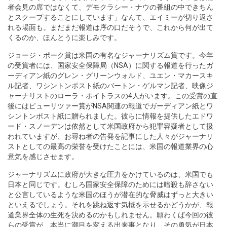
者会見の席ではなくて、デモクラシー・ナウの番組の中できちん
とスクープすることにしています」なんて、エイミーが切り返さ
れる場面も。まだまだ報道は序の口だそうで、これから何が出て
くるのか、ほんとうに楽しみです。
ジョージ・ポーク賞は米国の有名なジャーナリズム賞です。今年
の受賞者には、国家安全保障局（NSA）に関する報道を行ったガ
ーディアン紙のグレン・グリーンウォルド、ユエン・マカースキ
ル記者、ワシントンポスト紙のバートン・ゲルマン記者、映像ジ
ャーナリストのローラ・ポイトラスの4人がいます。この受賞の直
後にはピューリツァー賞がNSA関連の報道でガーディアン紙とワ
シントンポスト紙に贈られました。彼らに情報を提供したエドワ
ード・スノーデンは依然として米国政府から犯罪容疑者として扱
われていますが、お尋ね者の告発を記事にした人々がジャーナリ
ストとしての最高の栄誉を受けたことには、米国の報道業界の心
意気を感じさせます。
ジャーナリズムに政府が大きな圧力をかけているのは、米国でも
日本と同じです。むしろ国家安全保障のためには暗殺も辞さない
と公言しているような米国のほうが潜在的な脅威はずっと大きい
といえるでしょう。それを跳ね返す気概を示せるかどうかが、報
道業界全体の生死を決めるのかもしれません。願わくば今回の彼
らの受賞が、本当に潮目を変える出来事となり、その勇気が日本