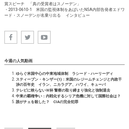
賞スピーチ 「真の受賞者はスノーデン」
・
2013-0610-1
米国の監視体制をあばいたNSA内部告発者エドワ
ード・スノーデンが名乗り出る インタビュー
今週の人気動画
ゆらぐ米国中心の中東地域体制 ラシード・ハーリーディ
スティーブン・キンザー(1)：米国のレジームチェンジと内政干
渉の百年史 イラン、ニカラグア、ハワイ、キューバ
テレビに映らないＷ杯 警察の取り締まり強化と強制退去
中東の覇権争い：内戦化するシリア危機に対して国際社会は？
誰がチェを殺した？ CIAの完全犯罪