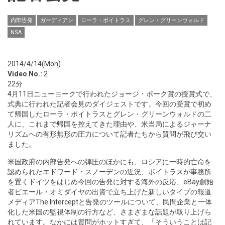
内部告発
ガーディアン
ローラ・ポイトラス
グレン・グリーンウォルド
NSA
2014/4/14(Mon)
Video No.:
2
22分
4月11日ニューヨークで行われたジョージ・ポーク賞の授賞式で、
式典に行われた記者会見のダイジェストです。今回の受賞で初め
て帰国したローラ・ポイトラスとグレン・グリーンウォルドの二
人に、これまで帰国を控えてきた理由や、米当局によるジャーナ
リズムへの有形無形の圧力について記者たちから質問が飛び交い
ました。
米国政府の内部告発への弾圧のほかにも、ロシアに一時的亡命を
認められたエドワード・スノーデンの近況、ポイトラスが事務所
を置くドイツをはじめ今回の告発に対する海外の反応、eBay創始
者ピエール・オミダイヤの出資で立ち上げた新しいタイプの報道
メディアThe Interceptと告発のツールについて、民間企業と一体
化した米国の監視体制の行方など、さまざまな話題が取り上げら
れています。なかには質問がホットすぎて、「そういうことは記