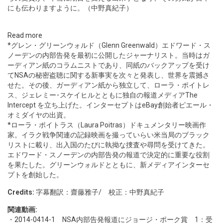
にも伝わりますように。（中野真紀子）
Read more
*グレン・グリーンウォルド（Glenn Greenwald）エドワード・ス
ノーデンの内部告発を最初に公開したジャーナリスト。当時はガ
ーディアン紙のコラムニストであり、同紙のバックアップを受け
てNSAの秘密盗聴に関する新事実を次々と発表し、世界を震撼さ
せた。その後、ガーディアン紙から独立して、ローラ・ポイトレ
ス、ジェレミー･スケイヒルとともに独自の報道メディアThe
Intercept を立ち上げた。インターセプトはeBay創始者ピエール・
オミダイヤの出資。
*ローラ・ポイトラス（Laura Poitras）ドキュメンタリー映画作
家。イラク戦争関連の記録映画を撮っていらい米当局のブラック
リストに載り、出入国のたびに執拗な捜査や尋問を受けてきた。
エドワード・スノーデンの内部告発の報道で決定的に重要な役割
を果たした。グリーンウォルドとともに、新メディアインターセ
プトを創始した。
Credits:
字幕翻訳：齋藤雅子/ 校正：中野真紀子
関連動画:
・
2014-0414-1
NSA内部告発報道にジョージ・ポーク賞 1：受