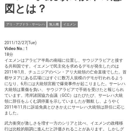
図とは？
アリ・アブドラ・サーレハ
無人機
イエメン
2011/12/27(Tue)
Video No.:
1
18分
イエメンはアラビア半島の南端に位置し、サウジアラビアと接す
る共和国です。イエメンで民主化を求めるデモが発生したのは
2011年1月、チュニジアのベン・アリ大統領の亡命直後でした。首
都サヌアにある広場にはすぐに数万人規模のデモが行われるよう
になり、6月には大統領宮殿で爆発事件が起こりました。サーレハ
大統領は重傷を負い、 サウジアラビアで手術を受けたと報じられ
ています。湾岸諸国協力会議（GCC）はたびたび、サーレハ大統
領に辞任をふくむ調停案を示していましたが難航 し、ようやく
2011年11月に訴追免責とひきかえにサーレハ大統領は辞任に応じ
ました。
武力衝突が激しさを増す一方のシリアと比べ、イエメンの政権移
行は比較的順調に進んだと評価されることがあります。 しかしグ