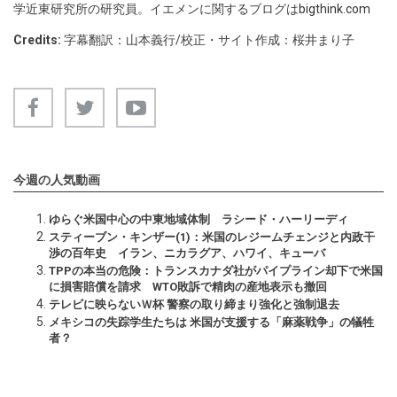
学近東研究所の研究員。イエメンに関するブログは
bigthink.com
Credits:
字幕翻訳：山本義行/校正・サイト作成：桜井まり子
今週の人気動画
ゆらぐ米国中心の中東地域体制 ラシード・ハーリーディ
スティーブン・キンザー(1)：米国のレジームチェンジと内政干
渉の百年史 イラン、ニカラグア、ハワイ、キューバ
TPPの本当の危険：トランスカナダ社がパイプライン却下で米国
に損害賠償を請求 WTO敗訴で精肉の産地表示も撤回
テレビに映らないＷ杯 警察の取り締まり強化と強制退去
メキシコの失踪学生たちは 米国が支援する「麻薬戦争」の犠牲
者？