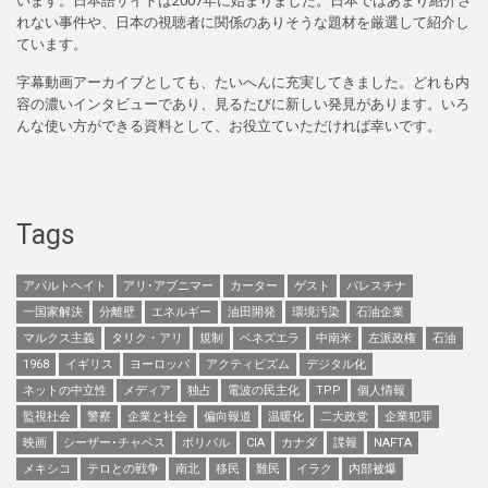
います。日本語サイトは2007年に始まりました。日本ではあまり紹介さ
れない事件や、日本の視聴者に関係のありそうな題材を厳選して紹介し
ています。
字幕動画アーカイブとしても、たいへんに充実してきました。どれも内
容の濃いインタビューであり、見るたびに新しい発見があります。いろ
んな使い方ができる資料として、お役立ていただければ幸いです。
Tags
アパルトヘイト
アリ･アブニマー
カーター
ゲスト
パレスチナ
一国家解決
分離壁
エネルギー
油田開発
環境汚染
石油企業
マルクス主義
タリク・アリ
規制
ベネズエラ
中南米
左派政権
石油
1968
イギリス
ヨーロッパ
アクティビズム
デジタル化
ネットの中立性
メディア
独占
電波の民主化
TPP
個人情報
監視社会
警察
企業と社会
偏向報道
温暖化
二大政党
企業犯罪
映画
シーザー･チャベス
ボリバル
CIA
カナダ
諜報
NAFTA
メキシコ
テロとの戦争
南北
移民
難民
イラク
内部被爆