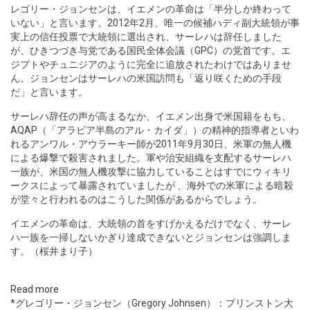
レゴリー・ジョンセンは、イエメンの革命は「半分しか終わって
いない」と言います。2012年2月、唯一の候補ハディ副大統領が事
実上の信任投票で大統領に選出され、サーレハは辞任しました
が、ひきつづき与党である国民全体会議（GPC）の党首です。エ
ジプトやチュニジアのように完全に追放されたわけではありませ
ん。ジョンセンはサーレハの米国訪問も「返り咲くための手段
だ」と言います。
サーレハ辞任の声が高まるなか、イエメン出身で米国籍をもち、
AQAP（「アラビア半島のアル・カイダ」）の精神的指導者といわ
れるアンワル・アウラーキー師が2011年9月30日、米軍の無人機
による爆撃で殺害されました。軍や治安組織を支配するサーレハ
一族が、米国の無人機攻撃に協力していることはすでにウィキリ
ークスによって暴露されていましたが 、海外での米軍による暗殺
が堂々と行われるのはこうした関係があるからでしょう。
イエメンの革命は、大統領の首をすげかえるだけでなく、サーレ
ハ一族を一掃しないかぎり達成できないとジョンセンは強調しま
す。（桜井まり子）
Read more
*グレゴリー・ジョンセン（Gregory Johnsen）：プリンストン大