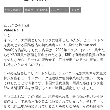
戦争の民営化
帰還兵
企業犯罪
ハリバートン
イラク
2008/12/4(Thu)
Video No.:
1
19分
インディアナ州兵としてイラクに従軍した16人が、ヒューストン
を拠点とする国防総省の契約業者ＫＢＲ（Kellog Brown and
Root's)を告訴しました。内容は、2003年イラクにおいて、兵士た
ちがKBR職員の護衛を任命されたとき、KBRは有毒化学物質の存在
を知りながら、兵士らに警告せず、症状が出ているのに毒物に曝
し続けたというものです。
KBRの元親会社ハリバートン社は、チェイニー元副大統領が大量の
株式を所有し、米軍のイラク侵攻後の復興事業を請け負い、大も
うけしたことで有名です。米国の侵攻直後、州兵たちはイラク南
部の水処理工場を修理するＫＢＲ職員を護衛していました。
訴状によれば、この場所は、現在知られる「最も強い発ガン性物
質の１つ」である六価クロムに汚染されていました。そして、Ｋ
ＢＲは同工場が汚染されていることを知りながら、その危険性を