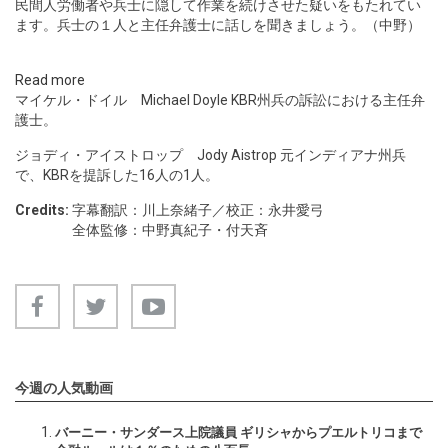
民間人労働者や兵士に隠して作業を続けさせた疑いをもたれてい
ます。兵士の１人と主任弁護士に話しを聞きましょう。（中野）
Read more
マイケル・ドイル Michael Doyle KBR州兵の訴訟における主任弁
護士。
ジョディ・アイストロップ Jody Aistrop 元インディアナ州兵
で、KBRを提訴した16人の1人。
Credits:
字幕翻訳：川上奈緒子／校正：永井愛弓
全体監修：中野真紀子・付天斉
今週の人気動画
バーニー・サンダース上院議員 ギリシャからプエルトリコまで