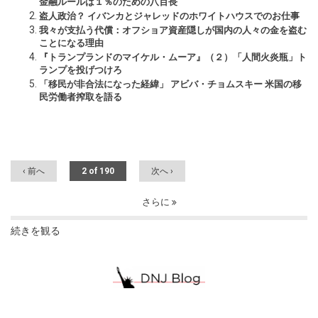
金融ルールは１％のための八百長
盗人政治？ イバンカとジャレッドのホワイトハウスでのお仕事
我々が支払う代償：オフショア資産隠しが国内の人々の金を盗む
ことになる理由
『トランプランドのマイケル・ムーア』（２）「人間火炎瓶」ト
ランプを投げつけろ
「移民が非合法になった経緯」 アビバ・チョムスキー 米国の移
民労働者搾取を語る
‹ 前へ
2 of 190
次へ ›
さらに
続きを観る