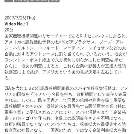
2007/7/26(Thu)
Video No.:
1
20分
国家機密機構関連のリサーチャーであるR.J. ヒルハウスによると、
アメリカの諜報活動予算の七○％がアブラクサス、ブーズ・アレ
ン・ハミルトン、ロッキード・マーティン、レイセオンなどの大
企業に対するアウトソースに割り当てられ ているという。彼女が
ワシントン・ポスト紙上で八月初旬に明らかにした調査結 果だ。
さらに、彼女の調査によると、これら企業の影響力が直接大統領
執務室にまで及び、アメリカという国の意思決定を左右してい
る。
CIAを含む１６の公認諜報機関組織のスパイ情報収集活動は、アメ
リカの国益を 守るという名目を持ち、政府機関として責任が追及
される。しかし、民主国家として国民の信頼や利害を扱う重要な
諜報機関そのものが、収益追求を最優先する民間巨大企業（特に
軍事企業）に委託されることにより、スパイ活動もまた「企業秘
密」のカテゴリで守られ、名目上の説明責任さえも不明になる。
政府の職員でなくなったスパイたちは、収益拡大を最優先する請
負企業の社員となり、「国家のため」ではなく企業利益拡大を動