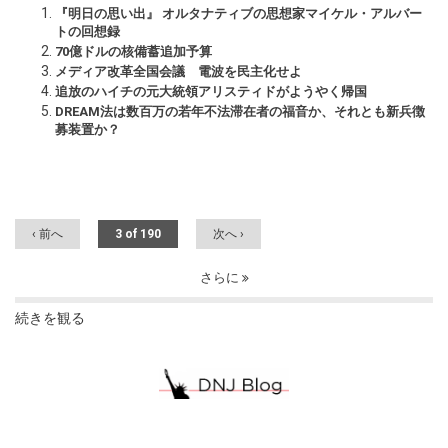
『明日の思い出』 オルタナティブの思想家マイケル・アルバー
トの回想録
70億ドルの核備蓄追加予算
メディア改革全国会議 電波を民主化せよ
追放のハイチの元大統領アリスティドがようやく帰国
DREAM法は数百万の若年不法滞在者の福音か、それとも新兵徴
募装置か？
‹ 前へ
3 of 190
次へ ›
さらに
続きを観る