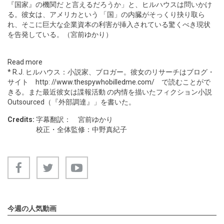
『国家』の機関だ と言えるだろうか」と、ヒルハウスは問いかけ
る。彼女は、アメリカという 「国」の内臓がそっくり抉り取ら
れ、そこに巨大な企業資本の利害が挿入されている驚くべき現状
を告発している。（宮前ゆかり）
Read more
* R.J. ヒルハウス：小説家、ブロガー。彼女のリサーチはブログ・
サイト http: //
www.thespywhobilledme.com/
で読むことがで
きる。また最近彼女は諜報活動 の内情を描いたフィクション小説
Outsourced（『外部調達』」を書いた。
Credits:
字幕翻訳： 宮前ゆかり
校正・全体監修：中野真紀子
今週の人気動画