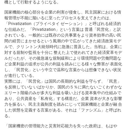
機として行動するようになる。
国家機能の核心部分を企業の利害が侵食し、民主国家における情
報管理が不能に陥いるに至ったプロセスを支えてきたのは、
「Privatization（プライベタイ ゼーション）」と呼ばれる経済的
な仕組みだ。「Privatization」という言葉は 普通「民営化」と訳
されている。一般的には既存の公共事業をより資本効率の高い民
間の経営にまかせるという風潮の中で広がってきた経済政策モデ
ルで、クリ ントン大統領時代に急激に普及した。当初は、企業に
対する規制や監視を十分に 整えた上で使われてきた経済変革モデ
ルだったが、その後急速な規制緩和により環境問題や労働問題な
ど企業利益の追求が公共の利益を踏みにじる様々な弊害が 表面化
し、「民営化」という中立で温和な言葉からは想像できない状況
が進行している。
実際には、「民営化」は国民の長期的な利益を守らず、「民意」
を反映していな いばかりか、国民の５％に満たないごくわずかな
エリート階級のみが多大な利益を吸い上げる資本集中の仕組みで
あり、公共資産を「私有化」する構造だ。企業 資本が大きな影響
力を振るい、民主主義制度を踏みにじって国家機能と企業が融 合
した状態を定義する言葉がある。それは「ファシズム」と呼ばれ
る。
「国家機密の管理能力と災害対応能力を失った政府は、もはや