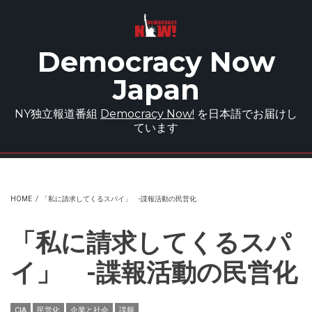
Skip to main content
Democracy Now
Japan
NY独立報道番組
Democracy Now!
を日本語でお届けし
ています
HOME
/
「私に請求してくるスパイ」 -諜報活動の民営化
「私に請求してくるスパ
イ」 -諜報活動の民営化
CIA
民営化
企業と社会
諜報