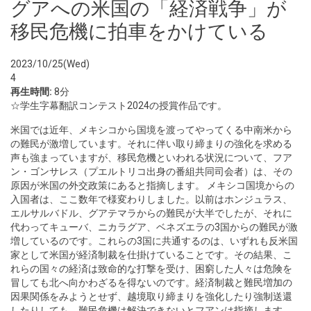
グアへの米国の「経済戦争」が
移民危機に拍車をかけている
2023/10/25(Wed)
4
再生時間:
8分
☆学生字幕翻訳コンテスト2024の授賞作品です。
米国では近年、メキシコから国境を渡ってやってくる中南米から
の難民が激増しています。それに伴い取り締まりの強化を求める
声も強まっていますが、移民危機といわれる状況について、フア
ン・ゴンサレス（プエルトリコ出身の番組共同司会者）は、その
原因が米国の外交政策にあると指摘します。 メキシコ国境からの
入国者は、ここ数年で様変わりしました。以前はホンジュラス、
エルサルバドル、グアテマラからの難民が大半でしたが、それに
代わってキューバ、ニカラグア、ベネズエラの3国からの難民が激
増しているのです。これらの3国に共通するのは、いずれも反米国
家として米国が経済制裁を仕掛けていることです。その結果、こ
れらの国々の経済は致命的な打撃を受け、困窮した人々は危険を
冒しても北へ向かわざるを得ないのです。経済制裁と難民増加の
因果関係をみようとせず、越境取り締まりを強化したり強制送還
したりしても、難民危機は解決できないとフアンは指摘します。