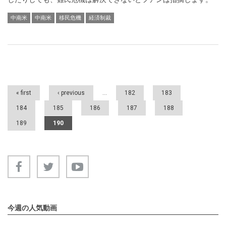
中南米
中南米
移民危機
経済制裁
Pages
« first
‹ previous
…
182
183
184
185
186
187
188
189
190
今週の人気動画