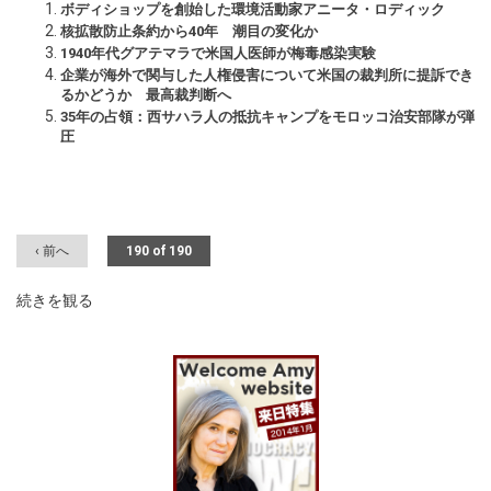
ボディショップを創始した環境活動家アニータ・ロディック
核拡散防止条約から40年 潮目の変化か
1940年代グアテマラで米国人医師が梅毒感染実験
企業が海外で関与した人権侵害について米国の裁判所に提訴でき
るかどうか 最高裁判断へ
35年の占領：西サハラ人の抵抗キャンプをモロッコ治安部隊が弾
圧
‹ 前へ
190 of 190
続きを観る