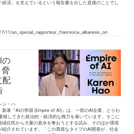
ド経済」を支えているという報告書を出した直後のことでし
/7/11/un_special_rapporteur_francesca_albanese_on
Iの
を脅
支配
告
レン・ハ
AIの帝国 (Empire of AI)』は、一部のAI企業、とりわ
Iが蓄積してきた政治的・経済的な権力を暴いています。そこに
地域住民から大量の真水を奪おうとする試み、そのほか環境
が紹介されています。「この異様なタイプのAI開発が、社会