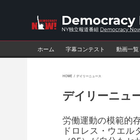
Skip to main content
Democracy
NY独立報道番組
Democracy Now
ホーム
字幕コンテスト
動画一覧
HOME
/
デイリーニュース
デイリーニュ
労働運動の模範的
ドロレス・ウエル