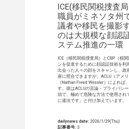
ICE(移民関税捜査
職員がミネソタ州
議者や移民を撮影
のは大規模な顔認
ステム推進の一環
ICE（移民関税捜査局）とCBP（
ンを促進するために顔認証技術を利
出会った人々の顔をスキャンし、政
座に照合できますが、ACLU（アメ
（Nathan Freed Wessle
す。彼はACLUの言論・プライバシ
頭で、極めて危険な方法で使用され
に違法です」と付け加えています。
dailynews date:
2026/1/29(Thu)
記事番号:
3