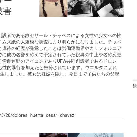
サー
被害
同創設者である故セサール・チャベスによる女性や少女への性
イムズ紙の大規模な調査により明らかになりました。チャベ
と虐待の経歴が発覚したことは労働運動界やカリフォルニア
でに彼の名誉を称えて予定されていた祝典の中止や名称変更
く労働運動のアイコンでありUFW共同創設者であるドロレ
ても性的暴行を加えたと告発されています。ウエルタによれ
誕生しました。彼女は妊娠を隠し、今日まで子供たちの父親
/3/20/dolores_huerta_cesar_chavez