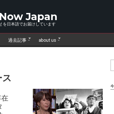
 Now Japan
!
を日本語でお届けしています
過去記事
about us
ース
今
存在
タ