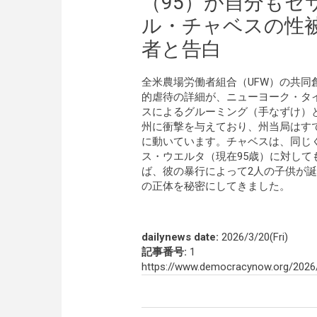
（95）が自分もセ
ル・チャベスの性
者と告白
全米農場労働者組合（UFW）の共
的虐待の詳細が、ニューヨーク・タ
スによるグルーミング（手なずけ）
州に衝撃を与えており、州当局はす
に動いています。チャベスは、同じ
ス・ウエルタ（現在95歳）に対し
ば、彼の暴行によって2人の子供が
の正体を秘密にしてきました。
dailynews date:
2026/3/20(Fri)
記事番号:
1
https://www.democracynow.org/2026