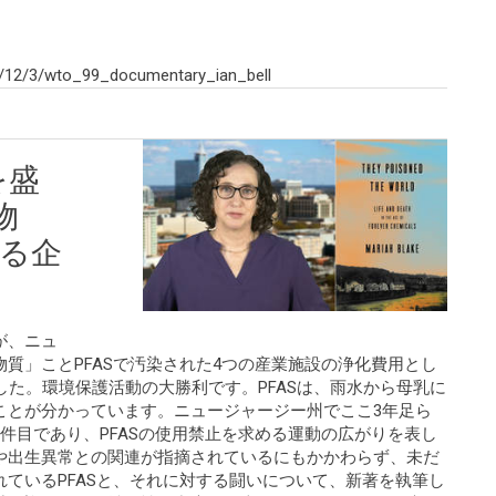
/12/3/wto_99_documentary_ian_bell
を盛
物
する企
が、ニュ
質」ことPFASで汚染された4つの産業施設の浄化費用とし
した。環境保護活動の大勝利です。PFASは、雨水から母乳に
ことが分かっています。ニュージャージー州でここ3年足ら
件目であり、PFASの使用禁止を求める運動の広がりを表し
や出生異常との関連が指摘されているにもかかわらず、未だ
ているPFASと、それに対する闘いについて、新著を執筆し