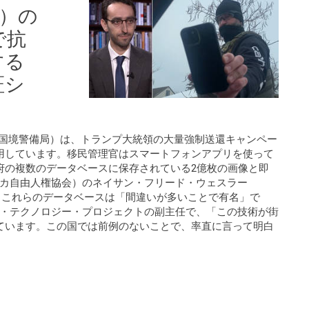
局）の
で抗
する
証シ
税関国境警備局）は、トランプ大統領の大量強制送還キャンペー
用しています。移民管理官はスマートフォンアプリを使って
府の複数のデータベースに保存されている2億枚の画像と即
リカ自由人権協会）のネイサン・フリード・ウェスラー
r）によれば、これらのデータベースは「間違いが多いことで有名」で
ー・テクノロジー・プロジェクトの副主任で、「この技術が街
ています。この国では前例のないことで、率直に言って明白