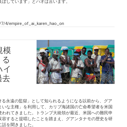
及ぼしています」とハオは言います。
/7/4/empire_of_ai_karen_hao_on
規模
くる
ハイ
過去
いにおける永遠の監獄」として知られるようになる以前から、グア
まいな主権」を利用して、カリブ海諸国の亡命希望者を米国
使われてきました。トランプ大統領が最近、米国への難民申
収容すると提唱したことを踏まえ、グアンタナモの歴史を研
に話を聞きました。