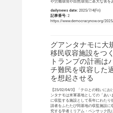
や労働環境や自然環境に甚大な害を
dailynews date:
2025/7/4(Fri)
記事番号:
2
https://www.democracynow.org/2025
グアンタナモに大
移民収容施設をつ
トランプの計画は
チ難民を収容した
を想起させる
【25/02/04/3】「テロとの戦
ンタナモは米軍基地としての「あい
に収監する施設として長年にわたり
請者をふたたび同基地の収監施設に
究する学者ミリアム・ペンサック氏