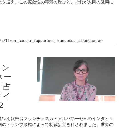
氏を迎え、この拡散性の毒素の歴史と、それが人間の健康に
。
/7/11/un_special_rapporteur_francesca_albanese_on
ラン
ネー
「占
サイ
２
連特別報告者フランチェスカ・アルバネーゼへのインタビュ
国のトランプ政権によって制裁措置を科されました。世界の