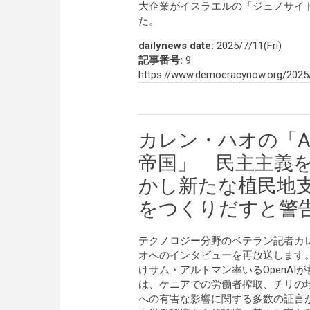
大企業がイスラエルの「ジェノサイ
た。
dailynews date:
2025/7/11(Fri)
記事番号:
9
https://www.democracynow.org/2025
カレン・ハオの「A
帝国」 民主主義
かし新たな植民地
をつくりだすと警
テクノロジー分野のベテラン記者カ
オへのインタビューを再放送します。新著『
けサム・アルトマン率いるOpenA
は、ケニアでの労働者搾取、チリの
への有害な影響に関する多数の証言