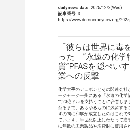
dailynews date:
2025/12/3(Wed)
記事番号:
3
https://www.democracynow.org/2025
「彼らは世界に毒
った」”永遠の化学
質”PFASを隠ぺい
業への反撃
化学大手のデュポンとその関連会社
ージャージー州にある「永遠の化学物
て20億ドルを支払うことに合意しま
至るまで、あらゆるものに残留する
ずの間に和解が成立したのはこれで3
ています。半世紀以上にわたって癌
に無数の工業製品や消費財に使用され