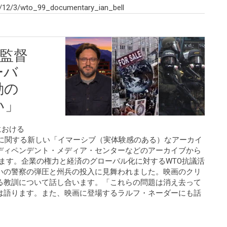
/12/3/wto_99_documentary_ian_bell
の監督
ーバ
動の
い」
における
動に関する新しい「イマーシブ（実体験感のある）なアーカイ
ディペンデント・メディア・センターなどのアーカイブから
ています。企業の権力と経済のグローバル化に対するWTO抗議活
いの警察の弾圧と州兵の投入に見舞われました。映画のクリ
る教訓について話し合います。「これらの問題は消え去って
は語ります。また、映画に登場するラルフ・ネーダーにも話