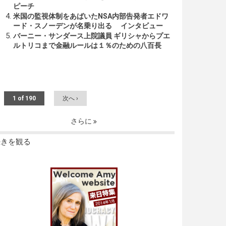
ピーチ
米国の監視体制をあばいたNSA内部告発者エドワ
ード・スノーデンが名乗り出る インタビュー
バーニー・サンダース上院議員 ギリシャからプエ
ルトリコまで金融ルールは１％のための八百長
1 of 190
次へ ›
さらに
続きを観る