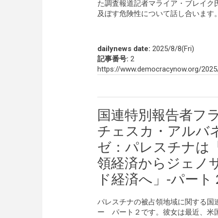
た調査報道記者マライア・ブレイク
及ぼす危険性について話し合います
dailynews date:
2025/8/8(Fri)
記事番号:
2
https://www.democracynow.org/2025
国連特別報告者フ
チェスカ・アルバ
ゼ：パレスチナは
領経済からジェノ
ド経済へ」-パート
パレスチナの被占領地域に関する国
ー パート２です。彼女は最近、米