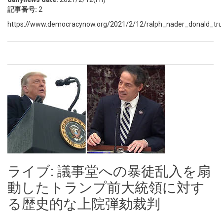
記事番号:
2
https://www.democracynow.org/2021/2/12/ralph_nader_donald_t
ライブ: 議事堂への暴徒乱入を扇
動したトランプ前大統領に対す
る歴史的な上院弾劾裁判