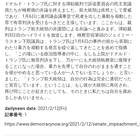
ドナルド・トランプ氏に対する弾劾裁判で訴追委員会の民主党議
員たちが検察側の弁論を終えました。前大統領は依然として脅威
であり、1月6日に連邦議会議事堂で死者を出した暴動を扇動した
罪で有罪判決を受けるべきだと主張しています。ここからは、裁
判はトランプ前大統領の弁護団による弁論へと進みます。弾劾裁
判3日目のハイライトを放送します。検察官役筆頭のジェイミー・
ラスキン下院議員は、トランプ氏は1月6日の事件の前から長期に
わたり暴力を扇動する発言を繰り返してきたことを改めて指摘
し、「この場にいる政治指導者の中に、もしも上院がドナルド・
トランプ氏に無罪判決を下し、万が一にも大統領執務室に復帰す
ることになった場合、暴力を先導して自分のわがままを通すこと
を彼がやめると思っている人が一人でもいるでしょうか」 と言い
ました。「トランプ前大統領は、自分の行為は完全に適切だった
と宣言しています。ということは、もし彼が大統領に再任され、
再び同じことが起きたとしても、そのときに私たちは自分を責め
るしかありいません」。
dailynews date:
2021/2/12(Fri)
記事番号:
1
https://www.democracynow.org/2021/2/12/senate_impeachment_tr