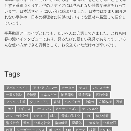
とする番組づくりで、他のメディアには見られない特異な報道を行って
います。日本語サイトは2007年に始まりました。日本ではあまり紹介さ
れない事件や、日本の視聴者に関係のありそうな題材を厳選して紹介し
ています。
字幕動画アーカイブとしても、たいへんに充実してきました。どれも内
容の濃いインタビューであり、見るたびに新しい発見があります。いろ
んな使い方ができる資料として、お役立ていただければ幸いです。
Tags
アパルトヘイト
アリ･アブニマー
カーター
ゲスト
パレスチナ
一国家解決
分離壁
エネルギー
油田開発
環境汚染
石油企業
マルクス主義
タリク・アリ
規制
ベネズエラ
中南米
左派政権
石油
1968
イギリス
ヨーロッパ
アクティビズム
デジタル化
ネットの中立性
メディア
独占
電波の民主化
TPP
個人情報
監視社会
警察
企業と社会
偏向報道
温暖化
二大政党
企業犯罪
映画
シーザー･チャベス
ボリバル
CIA
カナダ
諜報
NAFTA