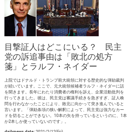
目撃証人はどこにいる？ 民主
党の訴追事由は「敗北の処方
箋」とラルフ・ネイダー
上院ではドナルド・トランプ前大統領に対する歴史的な弾劾裁判
が続いています。ここで、元大統領候補者ラルフ・ネイダーに話
を聞きます。長年にわたり消費者の権利を訴え、企業活動批判を
行ってきました。彼は、民主党は審議手続きを急ぎすぎ、証人喚
問を行わなかったことにより、敗北に向かって突き進んでいると
言います。「弾劾条項の狭い解釈によって、民主党は強力なカー
ドを切ることができない。10本の矢を持っているというのに、1本
か2本しか使っていないのです」。
dailynews date:
2021/2/12(Fri)