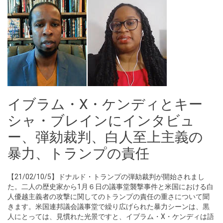
イブラム・X・ケンディとキー
シャ・ブレインにインタビュ
ー、弾劾裁判、白人至上主義の
暴力、トランプの責任
【21/02/10/5】ドナルド・トランプの弾劾裁判が開始されまし
た。二人の歴史家から1月６日の議事堂襲撃事件と米国における白
人優越主義者の攻撃に関してのトランプの責任の重さについて聞
きます。米国連邦議会議事堂で繰り広げられた暴力シーンは、黒
人にとっては、見慣れた光景ですと、イブラム・X・ケンディは語