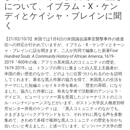
について、イブラム・X・ケン
ディとケイシャ・ブレインに聞
く
【21/02/10/3】米国では1月6日の米国議会議事堂襲撃事件の後遺
症への対応が行われていますが、イブラム・X・ケンディとキーシ
ャ・ブレインに話を聞きます。二人が共同で編集した新著
Four
Hundred Souls: A Community History of African America
, 1619-
2019『400年の魂：アフリカ系米国人のコミュニティの歴史、
1619-2019』は、トランプの周りに集まった白人至上主義者が、
米国の長い歴史のなかで、どのように位置づけられるのかを説明
してくれます。著名な黒人作家の協力を得て、米国黒人の生活を
テーマにした短編エッセイ８０作を集め、「歴史の斉唱」になり
ました。協力した作家には、有名な学者で活動家のアンジェラ・
デイビス、ピューリッツァー賞を受賞したジャーナリストのニコ
ル・ハンナ=ジョーンズなどがいます。ボストン大学反人種差別研
究センター所長のケンディは、「黒人コミュニティのなかでも、
さまざまなバックグラウンドをもつ、それぞれに異なる声を多数
集めて、きわめて多様で複雑な黒人コミュニティの歴史を分かち
合いたいと考えました」と述べています。ピッツバーグ大学の歴