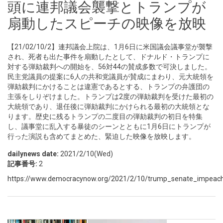
頭に連邦議会襲撃とトランプが
扇動したスピーチの映像を放映
【21/02/10/2】連邦議会上院は、1月6日に米国議会議事堂が襲撃
され、死者も出た事件を扇動したとして、ドナルド・トランプに
対する弾劾裁判への開始を、56対44の賛成多数で可決しました。
民主党議員の提案に6人の共和党議員が賛成にまわり、元大統領を
弾劾裁判にかけることは違憲であるとする、トランプの弁護団の
主張をしりぞけました。トランプは2度の弾劾裁判を受けた最初の
大統領であり、退任後に弾劾裁判にかけられる最初の大統領とな
ります。歴史に残るトランプの二度目の弾劾裁判の初日を特集
し、議事堂に乱入する暴徒のシーンとともに1月6日にトランプが
行った演説も含めてまとめた、緊迫した映像を放映します。
dailynews date:
2021/2/10(Wed)
記事番号:
2
https://www.democracynow.org/2021/2/10/trump_senate_impeachme