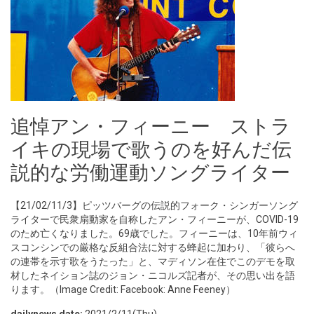
追悼アン・フィーニー ストラ
イキの現場で歌うのを好んだ伝
説的な労働運動ソングライター
【21/02/11/3】ピッツバーグの伝説的フォーク・シンガーソング
ライターで民衆扇動家を自称したアン・フィーニーが、COVID-19
のため亡くなりました。69歳でした。フィーニーは、10年前ウィ
スコンシンでの厳格な反組合法に対する蜂起に加わり、「彼らへ
の連帯を示す歌をうたった」と、マディソン在住でこのデモを取
材したネイション誌のジョン・ニコルズ記者が、その思い出を語
ります。（Image Credit: Facebook: Anne Feeney）