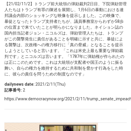
【21/02/11/2】トランプ前大統領の弾劾裁判2日目、下院弾劾管理
人たちはトランプ有罪の陳述を展開し、1月6日の暴動における連
邦議会内部のショッキングな映像を提示しました。この映像で、
暴徒となったトランプ支持者たちが、議員事務室からわずか58歩
の位置まで来ていたことが明らかになりました。ネイション誌の
国内担当記者ジョン・ニコルズは、弾劾管理人たちは、トランプ
がこの襲撃発生に責任があることを明確に示すと共に、暴徒によ
る襲撃は、次政権への権力移行に「真の脅威」となることを提示
しようとしていると言います。「これは米史上最も重要な弾劾裁
判です」とニコルズは言います。「1787年に弾劾権が作られたの
は正にこのためです。これは大統領が支配者や国王のように振る
舞い、自らの権力を維持するために共和制を脅かす行為をした時
に、彼らの責任を問うための制度なのです」
dailynews date:
2021/2/11(Thu)
記事番号:
2
https://www.democracynow.org/2021/2/11/trump_senate_impeachme