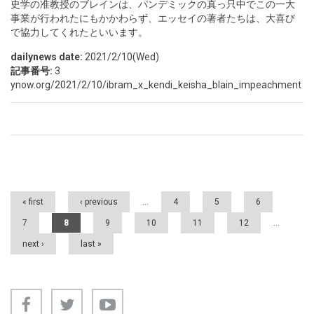
史学の准教授のブレインは、パンデミックの真っ只中でこの一大
事業が行われたにもかかわらず、エッセイの著者たちは、大喜び
で協力してくれたといいます。
dailynews date:
2021/2/10(Wed)
記事番号:
3
ynow.org/2021/2/10/ibram_x_kendi_keisha_blain_impeachment
Pages
« first
‹ previous
…
4
5
6
7
8
9
10
11
12
…
next ›
last »