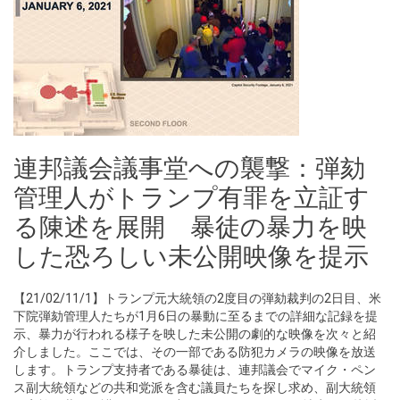
連邦議会議事堂への襲撃：弾劾
管理人がトランプ有罪を立証す
る陳述を展開 暴徒の暴力を映
した恐ろしい未公開映像を提示
【21/02/11/1】トランプ元大統領の2度目の弾劾裁判の2日目、米
下院弾劾管理人たちが1月6日の暴動に至るまでの詳細な記録を提
示、暴力が行われる様子を映した未公開の劇的な映像を次々と紹
介しました。ここでは、その一部である防犯カメラの映像を放送
します。トランプ支持者である暴徒は、連邦議会でマイク・ペン
ス副大統領などの共和党派を含む議員たちを探し求め、副大統領