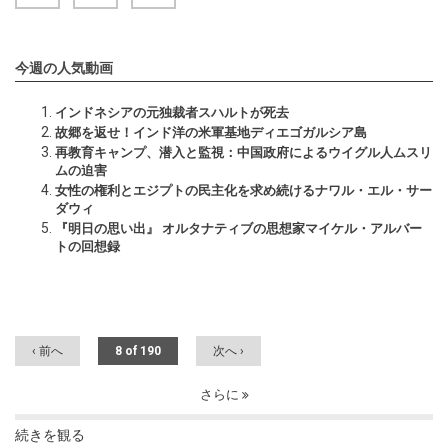
今週の人気動画
インドネシアの元独裁者スハルトが死去
故郷を返せ！インド洋の米軍基地ディエゴガルシア島
再教育キャンプ、潜入と監視：中国政府によるウイグル人ムスリ
ムの迫害
女性の権利とエジプトの民主化を求め続けるナワル・エル・サー
ダウィ
『明日の思い出』 オルタナティブの思想家マイケル・アルバー
トの回想録
‹ 前へ
8 of 190
次へ ›
さらに
続きを観る