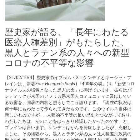
歴史家が語る、「長年にわたる
医療人種差別」がもたらした、
黒人とラテン系の人々への新型
コロナの不平等な影響
【21/02/10/4】歴史家のイブラム・X・ケンディとキーシャ・ブ
レインは、新著
Four Hundreds Souls
(『400年の魂』)を「新型コロ
ナウイルスの犠牲となった黒人の命」に捧げています。彼らはパ
ンデミックが米国のアフリカ系米国人コミュニティに及ぼしてい
る影響を、同著の内容と照らしてこう語ります。「現在の状況は
何十年にもわたって作られてきたものです。このウイルス自体は
新しいものですが…。人種的不平等の長い歴史とつながっており、
わたしたちは、そのことをはっきり確認したかったのです」と、
ブレインは言います。ケンディはがんを発症しましたが、克服し
ました。その経験から、黒人とラテン系の人々は人種差別政策の