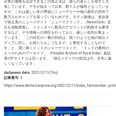
企業が価格を設定できるこの改正法は、彼らの暮らしを脅すと主
張しています。デモが始まって以来、数十人が犠牲となっていま
すが、これは厳しい冬の季節にニューデリーや他の都市の郊外で
数万人がキャンプを張っているためです。モディ政権は、進歩派
で独立系のニュースサイト「ニュースクリック」（NewsClick）支
社を強制捜査し、ツイッターに数百のアカウントの削除する要求
するなど、デモ情報への弾圧を行っており、厳しい批判が集まっ
ています。「この対応の一番の目的は、我々のような他の独立メ
ディアに対し、お前たちもこうなるぞ、と警告することなので
す」と、賞に輝くインドのジャーナリストで、「インドの農村の
人々のためのアーカイブ」（People’s Archive of Rural India）創設
者のP.サイナスは言います。「独立メディアの状況は今、非常に厳
しくなっています」
dailynews date:
2021/2/11(Thu)
記事番号:
4
https://www.democracynow.org/2021/2/11/india_farmworker_prote