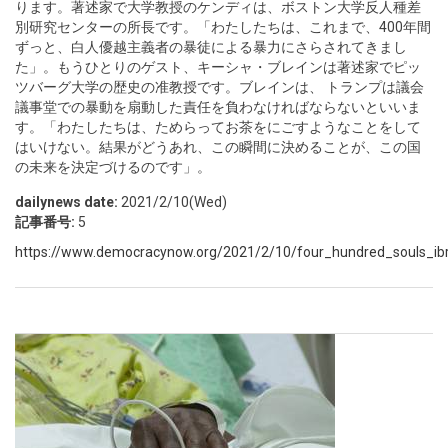
ります。著述家で大学教授のケンディは、ボストン大学反人種差
別研究センターの所長です。「わたしたちは、これまで、400年間
ずっと、白人優越主義者の暴徒による暴力にさらされてきまし
た」。もうひとりのゲスト、キーシャ・ブレインは著述家でピッ
ツバーグ大学の歴史の准教授です。ブレインは、 トランプは議会
議事堂での暴動を扇動した責任を負わなければならないといいま
す。「わたしたちは、ためらってお茶をにごすようなことをして
はいけない。結果がどうあれ、この瞬間に決めることが、この国
の未来を決定づけるのです」。
dailynews date:
2021/2/10(Wed)
記事番号:
5
https://www.democracynow.org/2021/2/10/four_hundred_souls_i