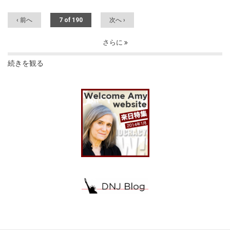
‹ 前へ
7 of 190
次へ ›
さらに
続きを観る