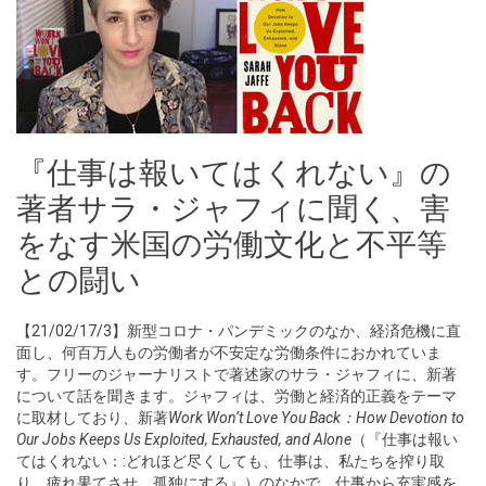
『仕事は報いてはくれない』の
著者サラ・ジャフィに聞く、害
をなす米国の労働文化と不平等
との闘い
【21/02/17/3】新型コロナ・パンデミックのなか、経済危機に直
面し、何百万人もの労働者が不安定な労働条件におかれていま
す。フリーのジャーナリストで著述家のサラ・ジャフィに、新著
について話を聞きます。ジャフィは、労働と経済的正義をテーマ
に取材しており、新著
Work Won’t Love You Back：How Devotion to
Our Jobs Keeps Us Exploited, Exhausted, and Alone
（『仕事は報い
てはくれない：:どれほど尽くしても、仕事は、私たちを搾り取
り、疲れ果てさせ、孤独にする』）のなかで、仕事から充実感を