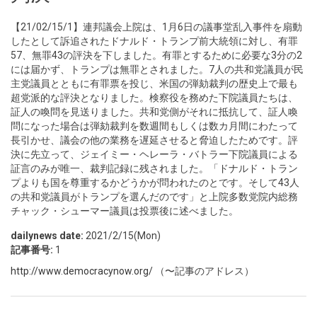
【21/02/15/1】連邦議会上院は、1月6日の議事堂乱入事件を扇動
したとして訴追されたドナルド・トランプ前大統領に対し、有罪
57、無罪43の評決を下しました。有罪とするために必要な3分の2
には届かず、トランプは無罪とされました。7人の共和党議員が民
主党議員とともに有罪票を投じ、米国の弾劾裁判の歴史上で最も
超党派的な評決となりました。検察役を務めた下院議員たちは、
証人の喚問を見送りました。共和党側がそれに抵抗して、証人喚
問になった場合は弾劾裁判を数週間もしくは数カ月間にわたって
長引かせ、議会の他の業務を遅延させると脅迫したためです。評
決に先立って、ジェイミー・ヘレーラ・バトラー下院議員による
証言のみが唯一、裁判記録に残されました。「ドナルド・トラン
プよりも国を尊重するかどうかが問われたのとです。そして43人
の共和党議員がトランプを選んだのです」と上院多数党院内総務
チャック・シューマー議員は投票後に述べました。
dailynews date:
2021/2/15(Mon)
記事番号:
1
http://www.democracynow.org/
（〜記事のアドレス）