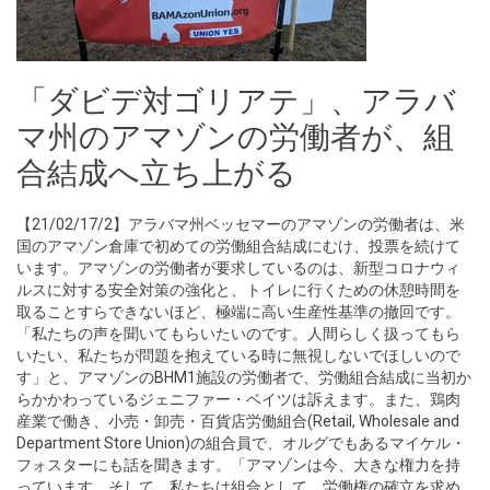
「ダビデ対ゴリアテ」、アラバ
マ州のアマゾンの労働者が、組
合結成へ立ち上がる
【21/02/17/2】アラバマ州ベッセマーのアマゾンの労働者は、米
国のアマゾン倉庫で初めての労働組合結成にむけ、投票を続けて
います。アマゾンの労働者が要求しているのは、新型コロナウィ
ルスに対する安全対策の強化と、トイレに行くための休憩時間を
取ることすらできないほど、極端に高い生産性基準の撤回です。
「私たちの声を聞いてもらいたいのです。人間らしく扱ってもら
いたい、私たちが問題を抱えている時に無視しないでほしいので
す」と、アマゾンのBHM1施設の労働者で、労働組合結成に当初か
らかかわっているジェニファー・ベイツは訴えます。また、鶏肉
産業で働き、小売・卸売・百貨店労働組合(Retail, Wholesale and
Department Store Union)の組合員で、オルグでもあるマイケル・
フォスターにも話を聞きます。「アマゾンは今、大きな権力を持
っています。そして、私たちは組合として、労働権の確立を求め