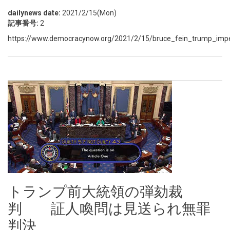
dailynews date:
2021/2/15(Mon)
記事番号:
2
https://www.democracynow.org/2021/2/15/bruce_fein_trump_impe
トランプ前大統領の弾劾裁
判 証人喚問は見送られ無罪
判決