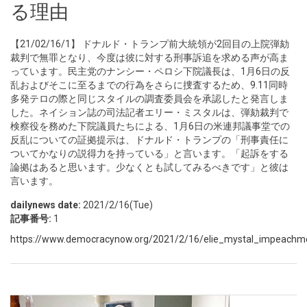
る理由
【21/02/16/1】 ドナルド・トランプ前大統領が2回目の上院弾劾
裁判で無罪となり、今度は彼に対する刑事訴追を求める声が高ま
っています。民主党のナンシー・ペロシ下院議長は、1月6日の反
乱およびそこに至るまでの行為をさらに捜査するため、9.11同時
多発テロの際と同じスタイルの調査委員会を承認したと発言しま
した。ネイション誌の司法記者エリー・ミスタルは、弾劾裁判で
検察役を務めた下院議員たちによる、1月6日の米連邦議事堂での
反乱についての証拠提示は、ドナルド・トランプの「刑事責任に
ついてかなりの説得力を持っている」と言います。「起訴をする
論拠はあると思います。少なくとも試してみるべきです」と彼は
言います。
dailynews date:
2021/2/16(Tue)
記事番号:
1
https://www.democracynow.org/2021/2/16/elie_mystal_impeachm