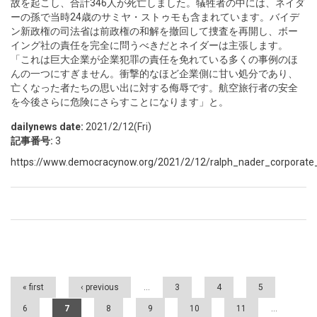
故を起こし、合計346人が死亡しました。犠牲者の中には、ネイダ
ーの孫で当時24歳のサミヤ・ストゥモも含まれています。バイデ
ン新政権の司法省は前政権の和解を撤回して捜査を再開し、ボー
イング社の責任を完全に問うべきだとネイダーは主張します。
「これは巨大企業が企業犯罪の責任を免れている多くの事例のほ
んの一つにすぎません。衝撃的なほど企業側に甘い処分であり、
亡くなった者たちの思い出に対する侮辱です。航空旅行者の安全
を今後さらに危険にさらすことになります」と。
dailynews date:
2021/2/12(Fri)
記事番号:
3
https://www.democracynow.org/2021/2/12/ralph_nader_corporate_
Pages
« first
‹ previous
…
3
4
5
6
7
8
9
10
11
…