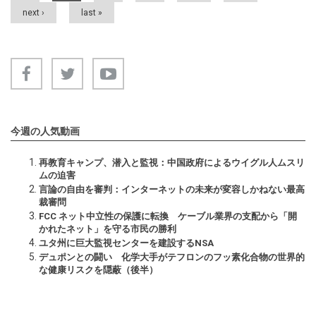
next ›
last »
今週の人気動画
再教育キャンプ、潜入と監視：中国政府によるウイグル人ムスリ
ムの迫害
言論の自由を審判：インターネットの未来が変容しかねない最高
裁審問
FCC ネット中立性の保護に転換 ケーブル業界の支配から「開
かれたネット」を守る市民の勝利
ユタ州に巨大監視センターを建設するNSA
デュポンとの闘い 化学大手がテフロンのフッ素化合物の世界的
な健康リスクを隠蔽（後半）