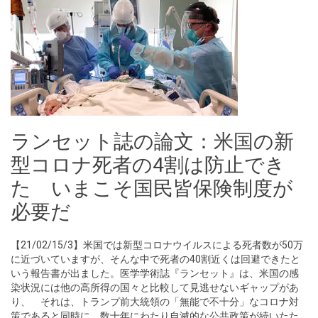
ランセット誌の論文：米国の新
型コロナ死者の4割は防止でき
た いまこそ国民皆保険制度が
必要だ
【21/02/15/3】米国では新型コロナウイルスによる死者数が50万
に近づいていますが、そんな中で死者の40割近くは回避できたと
いう報告書が出ました。医学学術誌『ランセット』は、米国の感
染状況には他の高所得の国々と比較して見逃せないギャップがあ
り、 それは、トランプ前大統領の「無能で不十分」なコロナ対
策であると同時に、数十年にわたり自滅的な公共政策が続いたた