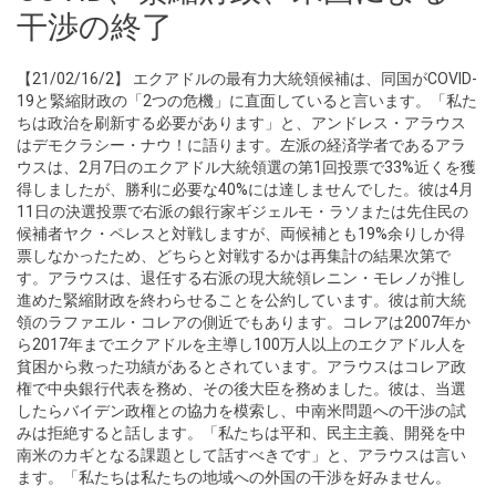
干渉の終了
【21/02/16/2】 エクアドルの最有力大統領候補は、同国がCOVID-
19と緊縮財政の「2つの危機」に直面していると言います。「私た
ちは政治を刷新する必要があります」と、アンドレス・アラウス
はデモクラシー・ナウ！に語ります。左派の経済学者であるアラ
ウスは、2月7日のエクアドル大統領選の第1回投票で33%近くを獲
得しましたが、勝利に必要な40%には達しませんでした。彼は4月
11日の決選投票で右派の銀行家ギジェルモ・ラソまたは先住民の
候補者ヤク・ペレスと対戦しますが、両候補とも19%余りしか得
票しなかったため、どちらと対戦するかは再集計の結果次第で
す。アラウスは、退任する右派の現大統領レニン・モレノが推し
進めた緊縮財政を終わらせることを公約しています。彼は前大統
領のラファエル・コレアの側近でもあります。コレアは2007年か
ら2017年までエクアドルを主導し100万人以上のエクアドル人を
貧困から救った功績があるとされています。アラウスはコレア政
権で中央銀行代表を務め、その後大臣を務めました。彼は、当選
したらバイデン政権との協力を模索し、中南米問題への干渉の試
みは拒絶すると話します。「私たちは平和、民主主義、開発を中
南米のカギとなる課題として話すべきです」と、アラウスは言い
ます。「私たちは私たちの地域への外国の干渉を好みません。