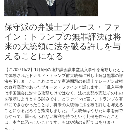
保守派の弁護士ブルース・ファ
イン：トランプの無罪評決は将
来の大統領に法を破る許しを与
えることになる
【21/02/15/2】1月6日の連邦議会議事堂乱入事件を扇動したとし
て弾劾されたドナルド・トランプ前大統領に対し上院は無罪の評
決を下しました。これについて憲法問題の弁護士でレーガン政権
の政府高官であったブルース・ファインと話します。「乱入事件
は米国議会に対する攻撃だけではなく、法の支配や憲法そのもの
を破壊しようとする試みです」とファインは言い、トランプを有
罪にできなかったことは、将来の大統領に法を破る許しを与える
ことになるだろうと指摘しました。「大統領はやりたい事を何で
もやって、罰っせられない権利を持つという判例を作ったこと
は、本当に恐ろしいことです。もはや法の支配ではありませ
ん」。