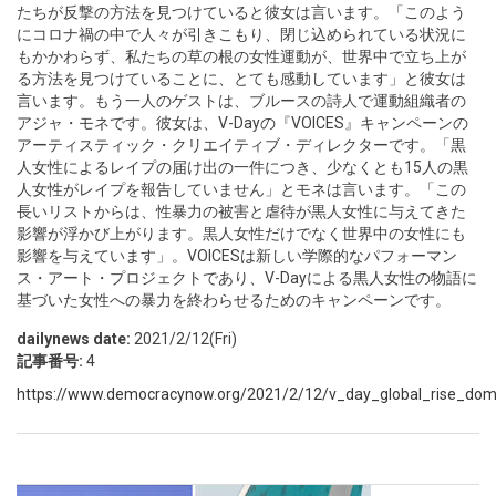
たちが反撃の方法を見つけていると彼女は言います。「このよう
にコロナ禍の中で人々が引きこもり、閉じ込められている状況に
もかかわらず、私たちの草の根の女性運動が、世界中で立ち上が
る方法を見つけていることに、とても感動しています」と彼女は
言います。もう一人のゲストは、ブルースの詩人で運動組織者の
アジャ・モネです。彼女は、V-Dayの『VOICES』キャンペーンの
アーティスティック・クリエイティブ・ディレクターです。「黒
人女性によるレイプの届け出の一件につき、少なくとも15人の黒
人女性がレイプを報告していません」とモネは言います。「この
長いリストからは、性暴力の被害と虐待が黒人女性に与えてきた
影響が浮かび上がります。黒人女性だけでなく世界中の女性にも
影響を与えています」。VOICESは新しい学際的なパフォーマン
ス・アート・プロジェクトであり、V-Dayによる黒人女性の物語に
基づいた女性への暴力を終わらせるためのキャンペーンです。
dailynews date:
2021/2/12(Fri)
記事番号:
4
https://www.democracynow.org/2021/2/12/v_day_global_rise_dome