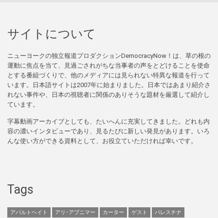
サイトについて
ニューヨークの独立報道プロダクションDemocracyNow！は、草の根の
運動に焦点を当て、見過ごされがちな当事者の声をとどけることを使命
とする番組づくりで、他のメディアには見られない特異な報道を行って
います。日本語サイトは2007年に始まりました。日本ではあまり紹介さ
れない事件や、日本の視聴者に関係のありそうな題材を厳選して紹介し
ています。
字幕動画アーカイブとしても、たいへんに充実してきました。どれも内
容の濃いインタビューであり、見るたびに新しい発見があります。いろ
んな使い方ができる資料として、お役立ていただければ幸いです。
Tags
アパルトヘイト
アリ･アブニマー
カーター
ゲスト
パレスチナ