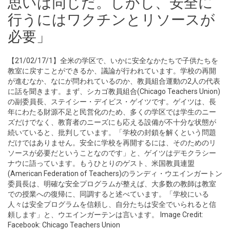
思いは同じだ。しかし、安全に
行うにはワクチンとリソースが
必要」
【21/02/17/1】全米の学区で、いかに安全なかたちで子供たちを
教室に戻すことができるか、議論が行われています。学校の再開
が進むなか、なにが問われているのか、教員組合運動の2人の代表
に話を聞きます。まず、シカゴ教員組合(Chicago Teachers Union)
の副委員長、ステイシー・デイビス・ゲイツです。ゲイツは、長
年にわたる財源不足と民営化のため、多くの学区では学生のニー
ズだけでなく、教育者のニーズにも応える設備が不十分な状態が
続いていると、批判しています。「学校の封鎖を解くという問題
だけではありません。安全に学校を再開するには、そのためのリ
ソースが必要だということなのです」と、ゲイツはデモクラシー
ナウに語っています。もうひとりのゲスト、米国教員連盟
(American Federation of Teachers)のランディ・ウエインガートン
委員長は、明確な安全プログラムが整えば、大多数の教師は教室
での授業への復帰に、同調すると述べています。「学校にいる
人々は安全プログラムを信頼し、自分たちは安全でいられると信
頼します」と、ウエインガーテンは言います。 Image Credit:
Facebook: Chicago Teachers Union