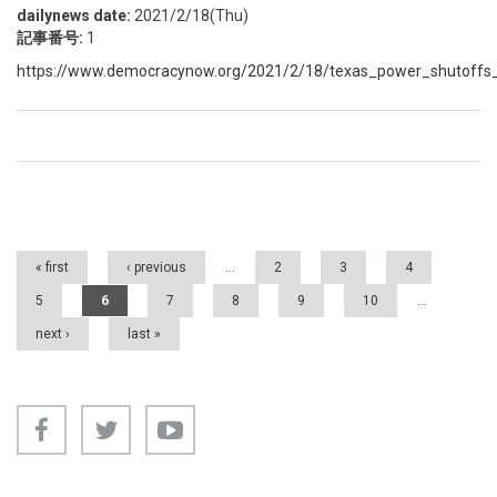
dailynews date:
2021/2/18(Thu)
記事番号:
1
https://www.democracynow.org/2021/2/18/texas_power_shutoffs_
Pages
« first
‹ previous
…
2
3
4
5
6
7
8
9
10
…
next ›
last »