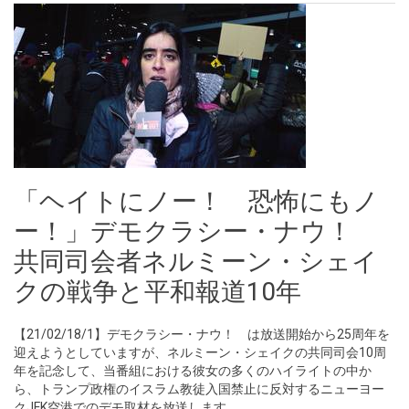
「ヘイトにノー！ 恐怖にもノ
ー！」デモクラシー・ナウ！
共同司会者ネルミーン・シェイ
クの戦争と平和報道10年
【21/02/18/1】デモクラシー・ナウ！ は放送開始から25周年を
迎えようとしていますが、ネルミーン・シェイクの共同司会10周
年を記念して、当番組における彼女の多くのハイライトの中か
ら、トランプ政権のイスラム教徒入国禁止に反対するニューヨー
クJFK空港でのデモ取材を放送します。