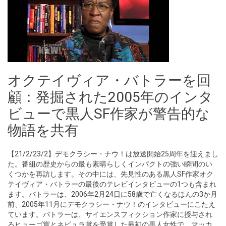
オクテイヴィア・バトラーを回
顧：発掘された2005年のインタ
ビューで黒人SF作家が警告的な
物語を共有
【21/2/23/2】デモクラシー・ナウ！は放送開始25周年を迎えまし
た。番組の歴史からの最も素晴らしくインパクトの強い瞬間のい
くつかを再訪します。その中には、先見性のある黒人SF作家オク
テイヴィア・バトラーの最後のテレビインタビューの1つも含まれ
ます。バトラーは、2006年2月24日に58歳で亡くなるほんの3か月
前、2005年11月にデモクラシー・ナウ！のインタビューにこたえ
ています。バトラーは、サイエンスフィクション作家に授与され
るヒューゴ賞とネビュラ賞を受賞した最初の黒人女性で、マッカ