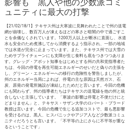
影響も 黒人や他の少数派コミ
ュニティに最大の打撃
【21/02/18/1】テキサス州は大寒波に見舞われたことで州の送電
網が崩壊し、数百万人が凍えるほどの寒さと暗闇の中で過ごすこ
とを余儀なくされています。1200万人以上が断水に直面し、水道
水も安全のため煮沸してから消費するよう指示され、一部の地域
では水道が完全に止まっています。また、テキサス州では大雪の
ためサプライチェーンにも支障が生じ食料も底をつきつつありま
す。グレッグ・アボット知事をはじめとする州の共和党指導者た
ちは、今回の停電を再生可能エネルギーのせいだと偽りの主張を
し、グリーン・エネルギーへの移行の危険性を警告しましたが、
州のエネルギー当局によれば、停電の主な原因は天然ガス、石
炭、原発の発電所施設が凍結したためだと言います。今回の危機
にも関わらず、州の指導者たちはテキサスの送電線を他の州と統
合しないと主張しています。「寒波の影響は停電と不便だけにと
どまりません」と、テキサス・サザン大学のロバート・ブラード
教授は言います。今回の危機で生じる追加コストで、最も悪影響
を受けるのは、黒人、ヒスパニックやアジア人など少数派コミュ
ニティだろうとも言います。「不平等の上にさらに不平等が重な
るということです」