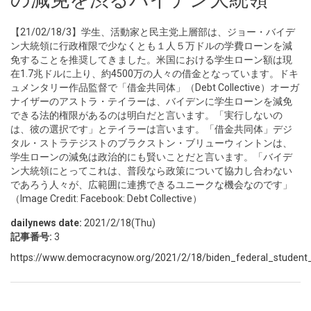
【21/02/18/3】学生、活動家と民主党上層部は、ジョー・バイデ
ン大統領に行政権限で少なくとも１人５万ドルの学費ローンを減
免することを推奨してきました。米国における学生ローン額は現
在1.7兆ドルに上り、約4500万の人々の借金となっています。ドキ
ュメンタリー作品監督で「借金共同体」（Debt Collective）オーガ
ナイザーのアストラ・テイラーは、バイデンに学生ローンを減免
できる法的権限があるのは明白だと言います。「実行しないの
は、彼の選択です」とテイラーは言います。「借金共同体」デジ
タル・ストラテジストのブラクストン・ブリューウィントンは、
学生ローンの減免は政治的にも賢いことだと言います。「バイデ
ン大統領にとってこれは、普段なら政策について協力し合わない
であろう人々が、広範囲に連携できるユニークな機会なのです」
（Image Credit: Facebook: Debt Collective）
dailynews date:
2021/2/18(Thu)
記事番号:
3
https://www.democracynow.org/2021/2/18/biden_federal_student_