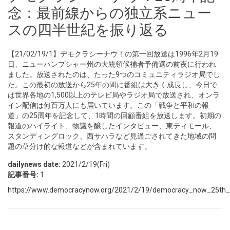
念：最前線からの独立系ニュー
スの四半世紀を振り返る
【21/02/19/1】デモクラシーナウ！の第一回放送は1996年2月19
日、ニューハンプシャー州の大統領候補者予備選の前夜に行われ
ました。放送されたのは、たった9つのコミュニティラジオ局でし
た。この最初の放送から25年の間に番組は大きく成長し、今日で
は世界各地の1,500以上のテレビ局やラジオ局で放送され、オンラ
イン配信は何百万人にも届いています。この「戦争と平和の報
道」の25周年を記念して、1時間の回顧番組を放送します。初期の
報道のハイライト、物議を醸したインタビュー、東ティモール、
スタンディングロック、西サハラなど見過ごされてきた地域の問
題の草分け的な報道などが含まれています。
dailynews date:
2021/2/19(Fri)
記事番号:
1
https://www.democracynow.org/2021/2/19/democracy_now_25th_