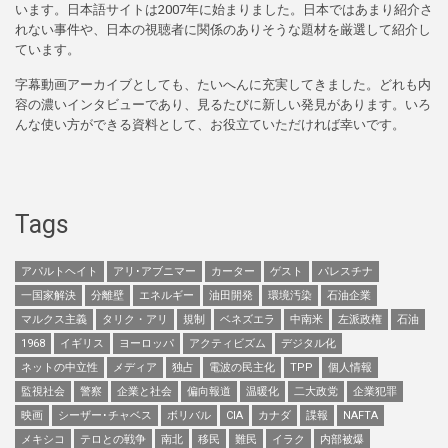
います。日本語サイトは2007年に始まりました。日本ではあまり紹介さ
れない事件や、日本の視聴者に関係のありそうな題材を厳選して紹介し
ています。
字幕動画アーカイブとしても、たいへんに充実してきました。どれも内
容の濃いインタビューであり、見るたびに新しい発見があります。いろ
んな使い方ができる資料として、お役立ていただければ幸いです。
Tags
アパルトヘイト
アリ･アブニマー
カーター
ゲスト
パレスチナ
一国家解決
分離壁
エネルギー
油田開発
環境汚染
石油企業
マルクス主義
タリク・アリ
規制
ベネズエラ
中南米
左派政権
石油
1968
イギリス
ヨーロッパ
アクティビズム
デジタル化
ネットの中立性
メディア
独占
電波の民主化
TPP
個人情報
監視社会
警察
企業と社会
偏向報道
温暖化
二大政党
企業犯罪
映画
シーザー･チャベス
ボリバル
CIA
カナダ
諜報
NAFTA
メキシコ
テロとの戦争
南北
移民
難民
イラク
内部被爆