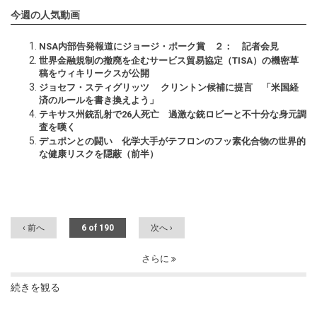
今週の人気動画
NSA内部告発報道にジョージ・ポーク賞 ２： 記者会見
世界金融規制の撤廃を企むサービス貿易協定（TISA）の機密草
稿をウィキリークスが公開
ジョセフ・スティグリッツ クリントン候補に提言 「米国経
済のルールを書き換えよう」
テキサス州銃乱射で26人死亡 過激な銃ロビーと不十分な身元調
査を嘆く
デュポンとの闘い 化学大手がテフロンのフッ素化合物の世界的
な健康リスクを隠蔽（前半）
‹ 前へ
6 of 190
次へ ›
さらに
続きを観る