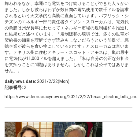
舞われるなか、幸運にも電気をつけ続けることができた人々がい
ました。しかし彼らはわずか数日間の電気使用で数千ドルを請求
されるという天文学的な高騰に直面しています。パブリック・シ
チズンのエネルギー部門責任者タイソン・スローカムは、電気代
の急騰は州が長年にわたってエネルギー市場の規制緩和を推進し
た結果だと述べています。「規制緩和の環境では、多くの世帯が
契約書の細目を理解できず読みもしないだろうという前提で、悪
徳企業が彼らを食い物にしているのです」とスローカムは言いま
す。テキサス州に住むアキラー・スコット・アモスは、嵐の最中
に電気代が11,000ドルを超えました。「私は自分の公正な分担金
を支払うことに問題はありません。しかしこれは公平ではありま
せん」。
dailynews date:
2021/2/22(Mon)
記事番号:
2
https://www.democracynow.org/2021/2/22/texas_electric_bills_pri