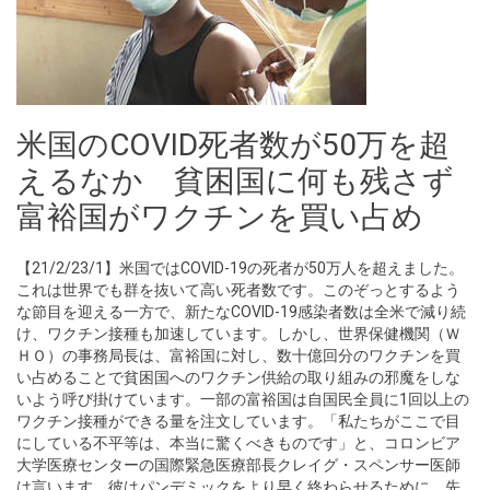
米国のCOVID死者数が50万を超
えるなか 貧困国に何も残さず
富裕国がワクチンを買い占め
【21/2/23/1】米国ではCOVID-19の死者が50万人を超えました。
これは世界でも群を抜いて高い死者数です。このぞっとするよう
な節目を迎える一方で、新たなCOVID-19感染者数は全米で減り続
け、ワクチン接種も加速しています。しかし、世界保健機関（Ｗ
ＨＯ）の事務局長は、富裕国に対し、数十億回分のワクチンを買
い占めることで貧困国へのワクチン供給の取り組みの邪魔をしな
いよう呼び掛けています。一部の富裕国は自国民全員に1回以上の
ワクチン接種ができる量を注文しています。「私たちがここで目
にしている不平等は、本当に驚くべきものです」と、コロンビア
大学医療センターの国際緊急医療部長クレイグ・スペンサー医師
は言います。彼はパンデミックをより早く終わらせるために、先