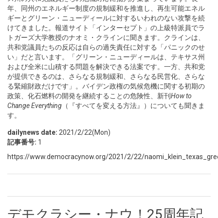
年、同州のエネルギー制度の規制緩和を推進し、再生可能エネル
ギーとグリーン・ニューディールに対するいわれのない攻撃を続
けてきました。報道サイト「インターセプト」の上級特派員でラ
トガーズ大学教授のナオミ・クラインに聞きます。クラインは、
共和党議員たちの反応は自らの過失責任に対する「パニックのせ
い」だと言います。「グリーン・ニューディールは、テキサス州
および全米に山積する問題を解決できる法案です。一方、共和党
が提供できるのは、さらなる規制緩和、さらなる民営化、さらな
る緊縮財政だけです」。バイデン政権の気候危機に関する初期の
政策、化石燃料の開発を継続することの危険性、新刊
How to
Change Everything
（『すべてを変える方法』）についても聞きま
す。
dailynews date:
2021/2/22(Mon)
記事番号:
1
https://www.democracynow.org/2021/2/22/naomi_klein_texas_gr
デモクラシー・ナウ！25周年記