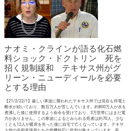
ナオミ・クラインが語る化石燃
料ショック・ドクトリン 死を
招く規制緩和 テキサス州がグ
リーン・ニューディールを必要
とする理由
【21/2/22/1】厳しい寒波に襲われたテキサス州では現在も停電と
断水が続いており、数百万人が苦しんでいます。約800万人が水を
煮沸した後に使用するよう命令を受けており、3万世帯にはまだ電
力がありません。この寒波によるとみられる死者は約70人、少な
くとも12人が暖房を失った後に自宅で亡くなっています。テキサ
ス州の共和党議員たちの危機対応に批判が集まっています。長