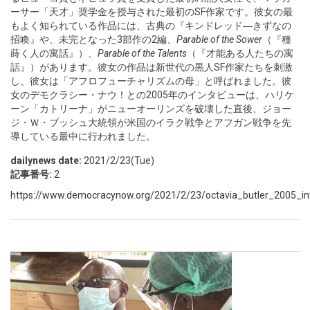
ーサー「天才」奨学金を授与された最初のSF作家です。彼女の最
もよく知られている作品には、古典の『キンドレッド―きずなの
招喚』や、未完となった3部作の2編、
Parable of the Sower
（『種
蒔く人の寓話』）、
Parable of the Talents
（『才能ある人たちの寓
話』）があります。彼女の作品は新世代の黒人SF作家たちを刺激
し、彼女は「アフロフューチャリズムの母」と呼ばれました。彼
女のデモクラシー・ナウ！との2005年のインタビューは、ハリケ
ーン「カトリーナ」がニューオーリンズを破壊した直後、ジョー
ジ・Ｗ・ブッシュ大統領が米国のイラク戦争とアフガン戦争を先
導している最中に行われました。
dailynews date:
2021/2/23(Tue)
記事番号:
2
https://www.democracynow.org/2021/2/23/octavia_butler_2005_in