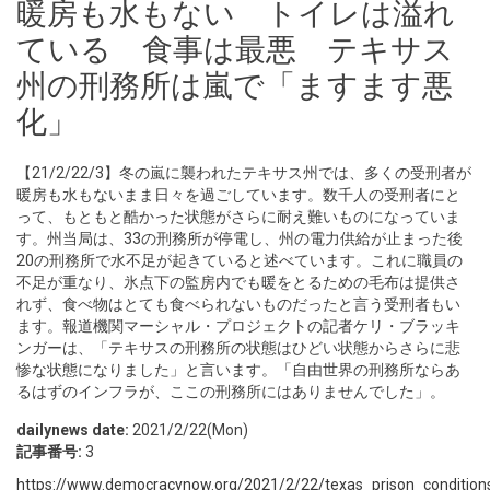
暖房も水もない トイレは溢れ
ている 食事は最悪 テキサス
州の刑務所は嵐で「ますます悪
化」
【21/2/22/3】冬の嵐に襲われたテキサス州では、多くの受刑者が
暖房も水もないまま日々を過ごしています。数千人の受刑者にと
って、もともと酷かった状態がさらに耐え難いものになっていま
す。州当局は、33の刑務所が停電し、州の電力供給が止まった後
20の刑務所で水不足が起きていると述べています。これに職員の
不足が重なり、氷点下の監房内でも暖をとるための毛布は提供さ
れず、食べ物はとても食べられないものだったと言う受刑者もい
ます。報道機関マーシャル・プロジェクトの記者ケリ・ブラッキ
ンガーは、「テキサスの刑務所の状態はひどい状態からさらに悲
惨な状態になりました」と言います。「自由世界の刑務所ならあ
るはずのインフラが、ここの刑務所にはありませんでした」。
dailynews date:
2021/2/22(Mon)
記事番号:
3
https://www.democracynow.org/2021/2/22/texas_prison_condition