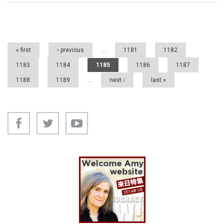
Pages
« first
‹ previous
…
1181
1182
1183
1184
1185
1186
1187
1188
1189
…
next ›
last »