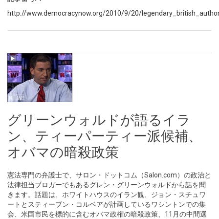
http://www.democracynow.org/2010/9/20/legendary_british_author
グリーンウォルドが語るイラ
ン、ティーパーティー派候補、
オバマの暗殺政策
憲法専門の弁護士で、サロン・ドットコム（Salon.com）の政治と
法律担当ブロガーでもあるグレン・グリーンウォルドから話を聞
きます。話題は、ホワイトハウスのイラン観、ジョン・スチュワ
ートとスティーブン・コルベアが計画しているワシントンでの集
会、米国市民を標的に含むオバマ政権の暗殺政策、11月の中間選