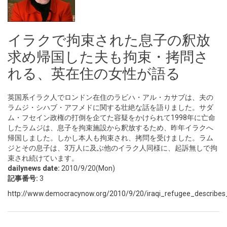
イラクで拘束された息子の釈放
求め帰国した夫も拘束・拷問さ
れる、英在住の女性が語る
英国系イラク人でロンドン在住のラビハ・アル・カサブは、夫の
ラムジ・シハブ・アフメドに関する壮絶な話を語りました。サダ
ム・フセイン政権の打倒を企てた容疑をかけられて1998年に亡命
したラムジは、息子を拘束施設から釈放するため、昨年イラクへ
帰国しました。しかし本人も拘束され、拷問を受けました。ラム
ジとその息子は、3万人に及ぶ他のイラク人同様に、起訴無しで拘
束され続けています。
dailynews date:
2010/9/20(Mon)
記事番号:
3
http://www.democracynow.org/2010/9/20/iraqi_refugee_describes_t