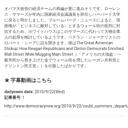
オバマ大統領の経済チームの再編が更に進みそうです。ローレン
ス・サマーズが年内に国家経済会議議長を辞任しハーバード大学
に戻ると明かしました。ブルームバーグ・ニュースによると、現
政権が「ビジネスに敵対している」とするウォール街の批判に対
抗するため、ホワイトハウスはこのサマーズに代わって大物企業
人の起用を検討しているようです。ベテラン・ジャーナリストの
ロバート・シーアに話を聞きます。彼はThe Great American
Stickup: How Reagan Republicans and Clinton Democrats Enriched
Wall Street While Mugging Main Street（『アメリカの大強盗：一
般市民から巻き上げた金でウォール街を潤したレーガン共和党と
クリントン民主党』）を出版したばかりです。
★ 字幕動画はこちら
dailynews date:
2010/9/22(Wed)
記事番号:
1
http://www.democracynow.org/2010/9/22/could_summers_depart