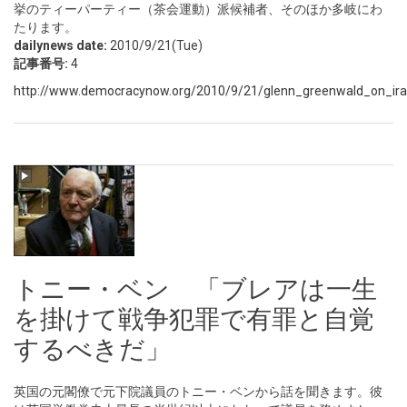
挙のティーパーティー（茶会運動）派候補者、そのほか多岐にわ
たります。
dailynews date:
2010/9/21(Tue)
記事番号:
4
http://www.democracynow.org/2010/9/21/glenn_greenwald_on_ira
トニー・ベン 「ブレアは一生
を掛けて戦争犯罪で有罪と自覚
するべきだ」
英国の元閣僚で元下院議員のトニー・ベンから話を聞きます。彼