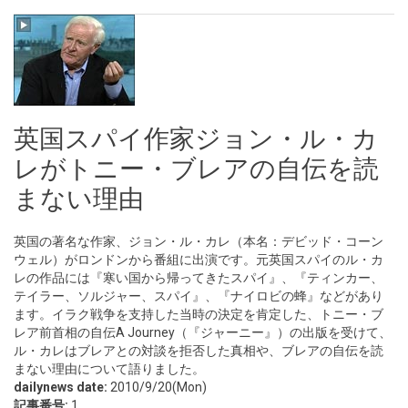
英国スパイ作家ジョン・ル・カ
レがトニー・ブレアの自伝を読
まない理由
英国の著名な作家、ジョン・ル・カレ（本名：デビッド・コーン
ウェル）がロンドンから番組に出演です。元英国スパイのル・カ
レの作品には『寒い国から帰ってきたスパイ』、『ティンカー、
テイラー、ソルジャー、スパイ』、『ナイロビの蜂』などがあり
ます。イラク戦争を支持した当時の決定を肯定した、トニー・ブ
レア前首相の自伝A Journey（『ジャーニー』）の出版を受けて、
ル・カレはブレアとの対談を拒否した真相や、ブレアの自伝を読
まない理由について語りました。
dailynews date:
2010/9/20(Mon)
記事番号:
1