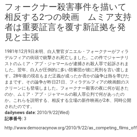
フォークナー殺害事件を描いて
相反する2つの映画 ムミア支持
者は重要証言を覆す新証拠を発
見と主張
1981年12月9日未明、白人警官ダニエル・フォークナーがフィラ
デルフィアの街頭で銃撃され死亡しました。この件でジャーナリ
ストのムミア・アブ・ジャマールが逮捕され殺人罪で起訴されま
した。翌年、白人が圧倒的に多い陪審団が彼に死刑を言い渡しま
す。28年後の現在もまだ正義が成ったか否かの論争は熱を帯びた
ままです。その論争が昨日21日、フィラデルフィアの映画館のス
クリーンにも登場しました。フォークナー殺害の夜に何が起きた
のか、ムミア・アブ・ジャマールの殺人罪公判で何があったの
か。これらを説明する、相反する立場の新作映画が2本、同時公開
されたのです。
dailynews date:
2010/9/22(Wed)
記事番号:
3
http://www.democracynow.org/2010/9/22/as_competing_films_offer