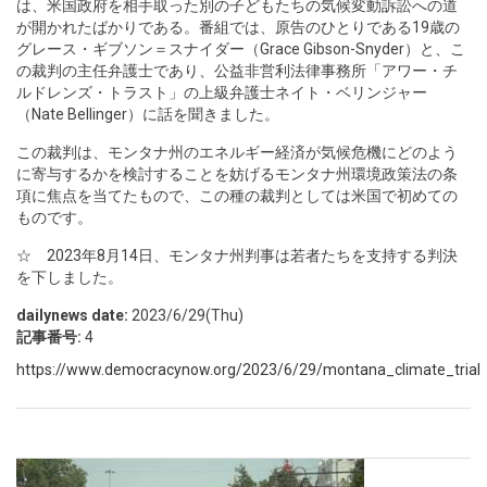
は、米国政府を相手取った別の子どもたちの気候変動訴訟への道
が開かれたばかりである。番組では、原告のひとりである19歳の
グレース・ギブソン＝スナイダー（Grace Gibson-Snyder）と、こ
の裁判の主任弁護士であり、公益非営利法律事務所「アワー・チ
ルドレンズ・トラスト」の上級弁護士ネイト・ベリンジャー
（Nate Bellinger）に話を聞きました。
この裁判は、モンタナ州のエネルギー経済が気候危機にどのよう
に寄与するかを検討することを妨げるモンタナ州環境政策法の条
項に焦点を当てたもので、この種の裁判としては米国で初めての
ものです。
☆ 2023年8月14日、モンタナ州判事は若者たちを支持する判決
を下しました。
dailynews date:
2023/6/29(Thu)
記事番号:
4
https://www.democracynow.org/2023/6/29/montana_climate_trial