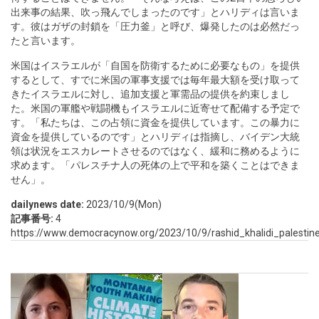
出来事の結果、吹っ飛んでしまったのです」とハリディは言いま
す。彼はガザの封鎖を「圧力釜」と呼び、爆発したのは必然だっ
たと言います。
米国はイスラエルが「自国を防衛するために必要なもの」を提供
するとして、すでに米国の軍事支援では毎年最大額を受け取って
きたイスラエルに対し、追加支援と軍需品の提供を約束しまし
た。米国の軍艦や戦闘機もイスラエルに近寄せて配備する予定で
す。「私たちは、この占領に資金を提供しています。この暴力に
資金を提供しているのです」とハリディは指摘し、バイデン大統
領は状況をエスカレートさせるのではなく、緩和に務めるように
求めます。「パレスチナ人の死体の上で平和を築くことはできま
せん」。
dailynews date:
2023/10/9(Mon)
記事番号:
4
https://www.democracynow.org/2023/10/9/rashid_khalidi_palestine