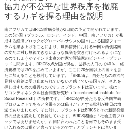
協力が不公平な世界秩序を撤廃
するカギを握る理由を説明
南アフリカではBRICS首脳会談が2日間の予定で開かれています。
この5か国（ブラジル、ロシア、インド、中国、南アフリカ）が形
成する経済ブロックがグローバルサウスの国々による国際フォー
ラムを築き上げることにより、世界情勢における米国や西側諸国
の支配に対し無視できないような異議を突き付けられるようにな
るのでしょうか？インド出身の作家で評論家のビジャイ・プラシ
ャドに聞きます。BRICSの5か国は現在、世界の人口ので40％、 経
済規模では25%を占めていますが、ここに20か国以上の国々を新
たに加えることを検討しています。「BRICSは、自分たちの政治的
見解が真剣に受け止められていないと感じている国々が、それを
押し出すための道具なのです」とプラシャドは言います。彼はト
リコンティネンタル社会調査研究所（Tricontinental: Institute for
Social Research）の所長です。「BRICSが自分たちを反帝国主義
プロジェクトであると名乗るのは偽りだ」とする批判が昨日の放
送でありましたが、そに対し、プラシャドはBRICSとその新開発銀
行の歴史を説明して反論しています。BRICS諸国は「社会主義ブロ
ックではありませんが、西側に言われたことを何でもそのまま受
け入れるのは嫌だと言っているのです」とプラシャドは言いま