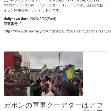
ムからクーデターまで』）、
The Coup: 1953, the CIA, Roots of
Modern U.S.-Iranian
（『クーデター 1953年、CIA、現代の米国・
イラン関係のルーツ』）があります。
dailynews date:
2023/8/23(Wed)
記事番号:
2
https://www.democracynow.org/2023/8/23/ervand_abrahamian_ira
ガボンの軍事クーデターはアフ