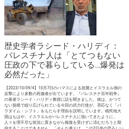
歴史学者ラシード・ハリディ：
パレスチナ人は「とてつもない
圧政の下で暮らしている…爆発は
必然だった」
【2023/10/09/4】10月7日のハマスによる急襲とイスラエル側の
反撃により多数の死傷者が出ています。『パレスチナ百年戦争』
の著者ラシード・ハリディ教授に話を聞きました。彼は、かつて
ない規模で繰り広げられている今回の武力行使が、否応なく「パ
ラダイム・シフト」をもたらす理由を説明しています。植民地大
国はもはや、イスラエルがパレスチナ人に強いてきたように、
人々を理不尽な状況に置きながら報復を受けずに済むだろうと期
待することはできません。「そんな考えは、この2日半の恐ろしい