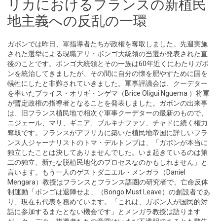
リカにおけるフランスの新植民
地主義への反乱の一環
ガボンでは昨日、軍指導者たちが政権を奪取しました。先週実施
された選挙による現職アリ・ボンゴ大統領の当選が発表された直
後のことです。ボンゴ大統領とその一族は60年近くにわたりガボ
ンを統治してきましたが、その間に自分の懐を肥やすために国を
犠牲にしたと非難されていきました。軍事評議会は、クーデター
を率いたブライス・オリギ・ンゲマ（Brice Oligui Nguema ）将軍
が暫定政権の指導者となることを発表しました。ガボンの出来事
は、旧フランス植民地で相次ぐ軍事クーデターの最新のもので、
ニジェール、マリ、ギニア、ブルキナファソ、チャドに続く権力
奪取です。フランスがアフリカに築いた植民地帝国に詳しいフラ
ンス人ジャーナリストのトマ・デルトンブは、「ガボンが本当に
独立したことは決してありませんでした。いま起きているのは第
二の独立、新たな脱植民地化のプロセスなのかもしれません」と
言います。もう一人のゲストダニエル・メンガラ（Daniel
Mengara）教授はフランスとフランス語圏の研究者で、亡命反体
制運動「ボンゴは退陣せよ」（Bongo Must Leave）の創設者であ
り、現在も代表を務めています。「これは、ガボン人が国民的対
話に参加するまたとない機会です」とメンガラ教授は語ります