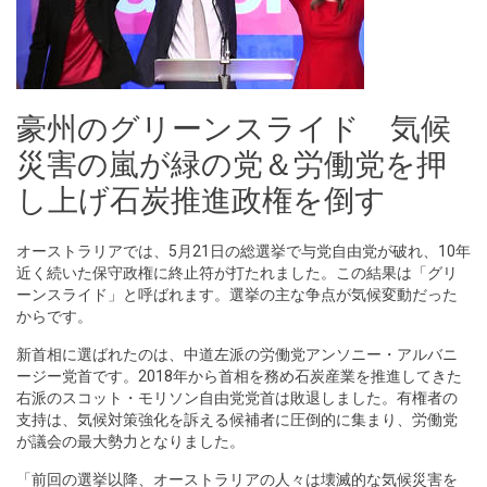
豪州のグリーンスライド 気候
災害の嵐が緑の党＆労働党を押
し上げ石炭推進政権を倒す
オーストラリアでは、5月21日の総選挙で与党自由党が破れ、10年
近く続いた保守政権に終止符が打たれました。この結果は「グリ
ーンスライド」と呼ばれます。選挙の主な争点が気候変動だった
からです。
新首相に選ばれたのは、中道左派の労働党アンソニー・アルバニ
ージー党首です。2018年から首相を務め石炭産業を推進してきた
右派のスコット・モリソン自由党党首は敗退しました。有権者の
支持は、気候対策強化を訴える候補者に圧倒的に集まり、労働党
が議会の最大勢力となりました。
「前回の選挙以降、オーストラリアの人々は壊滅的な気候災害を