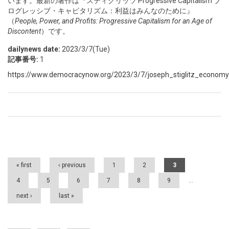
います。最新の著作は『スティグリッツ Progressive Capitalism プ
ログレッシブ・キャピタリズム：利益はみんなのために』
（
People, Power, and Profits: Progressive Capitalism for an Age of
Discontent
）です。
dailynews date:
2023/3/7(Tue)
記事番号:
1
https://www.democracynow.org/2023/3/7/joseph_stiglitz_economy
Pages
« first
‹ previous
1
2
3
4
5
6
7
8
9
…
next ›
last »