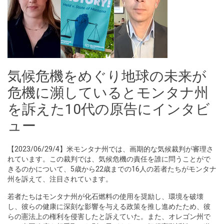
気候危機をめぐり地球の未来が
危機に瀕しているとモンタナ州
を訴えた10代の原告にインタビ
ュー
【2023/06/29/4】米モンタナ州では、画期的な気候裁判が審理さ
れています。この裁判では、気候危機の責任を誰に問うことがで
きるのかについて、5歳から22歳までの16人の若者たちがモンタナ
州を訴えて、注目されています。
若者たちはモンタナ州が化石燃料の使用を奨励し、環境を破壊
し、彼らの健康に深刻な影響を与える政策を推し進めたため、彼
らの憲法上の権利を侵害したと訴えていた。また、オレゴン州で