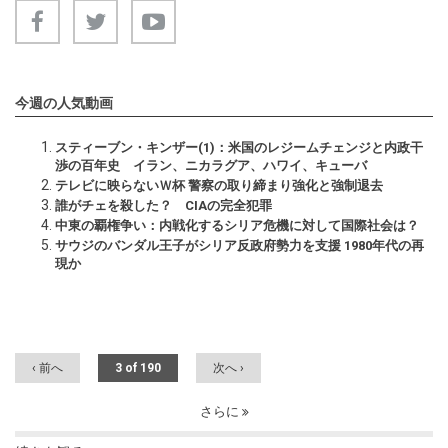
今週の人気動画
スティーブン・キンザー(1)：米国のレジームチェンジと内政干
渉の百年史 イラン、ニカラグア、ハワイ、キューバ
テレビに映らないＷ杯 警察の取り締まり強化と強制退去
誰がチェを殺した？ CIAの完全犯罪
中東の覇権争い：内戦化するシリア危機に対して国際社会は？
サウジのバンダル王子がシリア反政府勢力を支援 1980年代の再
現か
‹ 前へ
3 of 190
次へ ›
さらに