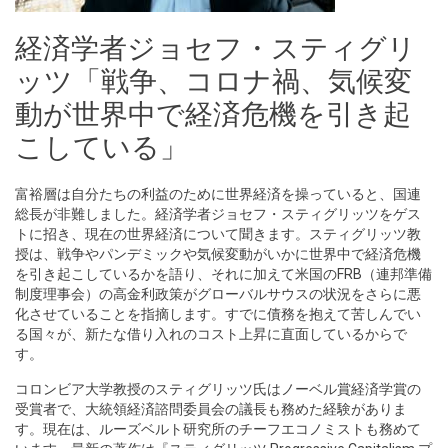
経済学者ジョセフ・スティグリ
ッツ「戦争、コロナ禍、気候変
動が世界中で経済危機を引き起
こしている」
富裕層は自分たちの利益のために世界経済を操っていると、国連
総長が非難しました。経済学者ジョセフ・スティグリッツをゲス
トに招き、現在の世界経済について聞きます。スティグリッツ教
授は、戦争やパンデミックや気候変動がいかに世界中で経済危機
を引き起こしているかを語り、それに加えて米国のFRB（連邦準備
制度理事会）の高金利政策がグローバルサウスの状況をさらに悪
化させていることを指摘します。すでに債務を抱えて苦しんでい
る国々が、新たな借り入れのコスト上昇に直面しているからで
す。
コロンビア大学教授のスティグリッツ氏はノーベル賞経済学賞の
受賞者で、大統領経済諮問委員会の議長も務めた経験がありま
す。現在は、ルーズベルト研究所のチーフエコノミストも務めて