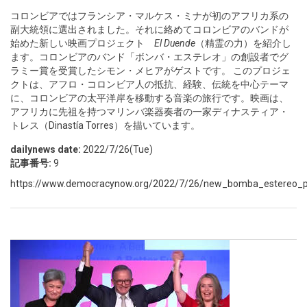
コロンビアではフランシア・マルケス・ミナが初のアフリカ系の
副大統領に選出されました。それに絡めてコロンビアのバンドが
始めた新しい映画プロジェクト
El Duende
（精霊の力）を紹介し
ます。コロンビアのバンド「ボンバ・エステレオ」の創設者でグ
ラミー賞を受賞したシモン・メヒアがゲストです。 このプロジェ
クトは、アフロ・コロンビア人の抵抗、経験、伝統を中心テーマ
に、コロンビアの太平洋岸を移動する音楽の旅行です。映画は、
アフリカに先祖を持つマリンバ楽器奏者の一家ディナスティア・
トレス（Dinastía Torres）を描いています。
dailynews date:
2022/7/26(Tue)
記事番号:
9
https://www.democracynow.org/2022/7/26/new_bomba_estereo_pro