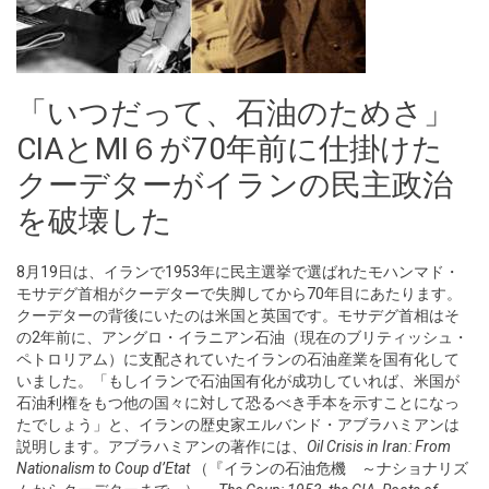
「いつだって、石油のためさ」
CIAとMI６が70年前に仕掛けた
クーデターがイランの民主政治
を破壊した
8月19日は、イランで1953年に民主選挙で選ばれたモハンマド・
モサデグ首相がクーデターで失脚してから70年目にあたります。
クーデターの背後にいたのは米国と英国です。モサデグ首相はそ
の2年前に、アングロ・イラニアン石油（現在のブリティッシュ・
ペトロリアム）に支配されていたイランの石油産業を国有化して
いました。「もしイランで石油国有化が成功していれば、米国が
石油利権をもつ他の国々に対して恐るべき手本を示すことになっ
たでしょう」と、イランの歴史家エルバンド・アブラハミアンは
説明します。アブラハミアンの著作には、
Oil Crisis in Iran: From
Nationalism to Coup d’Etat
（『イランの石油危機 ～ナショナリズ