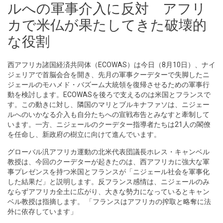
ルへの軍事介入に反対 アフリ
カで米仏が果たしてきた破壊的
な役割
西アフリカ諸国経済共同体（ECOWAS）は今日（8月10日）、ナイ
ジェリアで首脳会合を開き、先月の軍事クーデターで失脚したニ
ジェールのモハメド・バズーム大統領を復帰させるための軍事行
動を検討します。ECOWASを後ろで支えるのは米国とフランスで
す。この動きに対し、隣国のマリとブルキナファソは、ニジェー
ルへのいかなる介入も自分たちへの宣戦布告とみなすと牽制して
います。一方、ニジェールのクーデター指導者たちは21人の閣僚
を任命し、新政府の樹立に向けて進んでいます。
グローバル汎アフリカ運動の北米代表団議長ホレス・キャンベル
教授は、今回のクーデターが起きたのは、西アフリカに強大な軍
事プレゼンスを持つ米国とフランスが「ニジェール社会を軍事化
した結果だ」と説明します。反フランス感情は、ニジェールのみ
ならずアフリカ全土に広がり、大きな勢力になっているとキャン
ベル教授は指摘します。 「フランスはアフリカの搾取と略奪に法
外に依存しています」