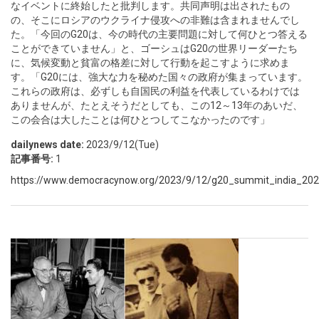
なイベントに終始したと批判します。共同声明は出されたもの
の、そこにロシアのウクライナ侵攻への非難は含まれませんでし
た。「今回のG20は、今の時代の主要問題に対して何ひとつ答える
ことができていません」と、ゴーシュはG20の世界リーダーたち
に、気候変動と貧富の格差に対して行動を起こすように求めま
す。「G20には、強大な力を秘めた国々の政府が集まっています。
これらの政府は、必ずしも自国民の利益を代表しているわけでは
ありませんが、たとえそうだとしても、この12～13年のあいだ、
この会合は大したことは何ひとつしてこなかったのです」
dailynews date:
2023/9/12(Tue)
記事番号:
1
https://www.democracynow.org/2023/9/12/g20_summit_india_20