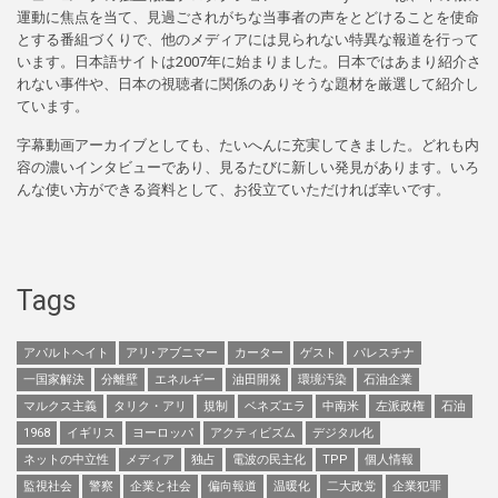
運動に焦点を当て、見過ごされがちな当事者の声をとどけることを使命
とする番組づくりで、他のメディアには見られない特異な報道を行って
います。日本語サイトは2007年に始まりました。日本ではあまり紹介さ
れない事件や、日本の視聴者に関係のありそうな題材を厳選して紹介し
ています。
字幕動画アーカイブとしても、たいへんに充実してきました。どれも内
容の濃いインタビューであり、見るたびに新しい発見があります。いろ
んな使い方ができる資料として、お役立ていただければ幸いです。
Tags
アパルトヘイト
アリ･アブニマー
カーター
ゲスト
パレスチナ
一国家解決
分離壁
エネルギー
油田開発
環境汚染
石油企業
マルクス主義
タリク・アリ
規制
ベネズエラ
中南米
左派政権
石油
1968
イギリス
ヨーロッパ
アクティビズム
デジタル化
ネットの中立性
メディア
独占
電波の民主化
TPP
個人情報
監視社会
警察
企業と社会
偏向報道
温暖化
二大政党
企業犯罪