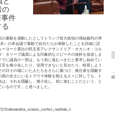
員と
者の
撃事件
する
が1月6日の暴動を扇動したとしてトランプ前大統領の弾劾裁判の準
（木）の本会議で暴動で自分たちが体験したことを詳細に説
ューヨーク選出の民主党アレクサンドリア・オカシオ・コル
ダ・タリーブ議員による印象的なスピーチの抜粋を放送しま
すでに議員の一部は、もう前に進むべきだと要求し始めてい
証言を矮小化したり、信用できないと見せたり、軽視しよう
その日その場にいた人たちをさらに傷つけ、責任者を隠蔽す
の国の全土にいるトラウマ体験を抱える人々に対しても、ト
法は、それを隠蔽し、矮小化し、前に進むことだという、と
ているのです」と述べました。
/5/alexandria_ocasio_cortez_rashida_t...