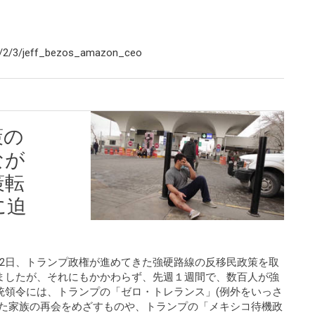
1/2/3/jeff_bezos_amazon_ceo
策の
なが
策転
に迫
領は2月2日、トランプ政権が進めてきた強硬路線の反移民政策を取
ましたが、それにもかかわらず、先週１週間で、数百人が強
統領令には、トランプの「ゼロ・トレランス」(例外をいっさ
れた家族の再会をめざすものや、トランプの「メキシコ待機政