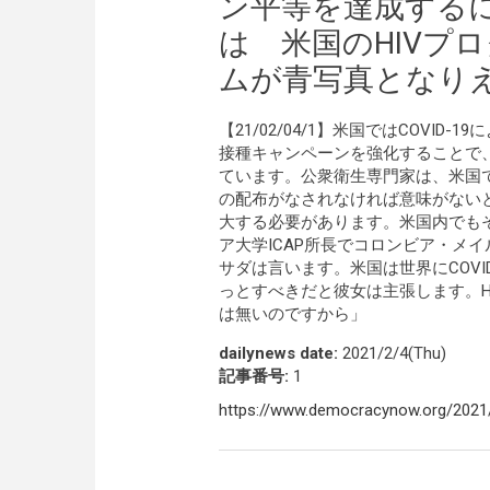
ン平等を達成する
は 米国のHIVプ
ムが青写真となり
【21/02/04/1】米国ではCOVI
接種キャンペーンを強化することで
ています。公衆衛生専門家は、米国
の配布がなされなければ意味がない
大する必要があります。米国内でも
ア大学ICAP所長でコロンビア・メ
サダは言います。米国は世界にCOVI
っとすべきだと彼女は主張します。H
は無いのですから」
dailynews date:
2021/2/4(Thu)
記事番号:
1
https://www.democracynow.org/2021/2