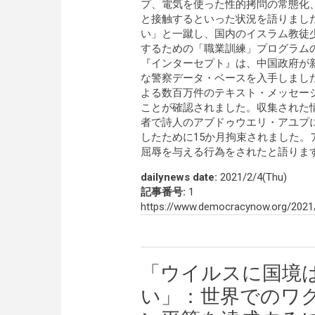
プ、電気を使った性的拷問の常態化
と接触するといった状況を語りまし
い」と一蹴し、国内のイスラム教徒
するための「職業訓練」プログラム
『インターセプト』は、中国政府が
な警察データ・ベースを入手しまし
よる数百万件のテキスト・メッセー
ことが確認されました。収集された
者で詩人のアブドゥウエリ・アユプ
したために15か月拘束されました
屈辱を与える行為をされたと語りま
dailynews date:
2021/2/4(Thu)
記事番号:
1
https://www.democracynow.org/2021
「ウイルスに国境
い」：世界でのワ