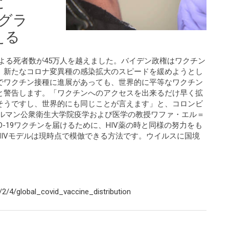
に
ログラ
える
D-19による死者数が45万人を越えました。バイデン政権はワクチン
、新たなコロナ変異種の感染拡大のスピードを緩めようとし
でワクチン接種に進展があっても、世界的に平等なワクチン
と警告します。「ワクチンへのアクセスを出来るだけ早く拡
そうですし、世界的にも同じことが言えます」と、コロンビ
イルマン公衆衛生大学院疫学および医学の教授ワファ・エル＝
D-19ワクチンを届けるために、HIV薬の時と同様の努力をも
IVモデルは現時点で模倣できる方法です。ウイルスに国境
/4/global_covid_vaccine_distribution