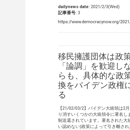
dailynews date:
2021/2/3(Wed)
記事番号:
3
https://www.democracynow.org/202
移民擁護団体は政
「論調」を歓迎し
らも、具体的な政
換をバイデン政権
る
【21/02/03/2】バイデン大統
り消すいくつかの大統領令に署名し
制送還されています。署名された大
い認めない)政策によって引き離さ