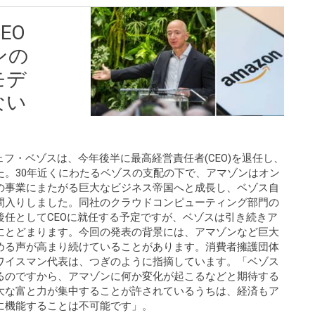
EO
ンの
モデ
ない
者ジェフ・ベゾスは、今年後半に最高経営責任者(CEO)を退任し、
た。30年近くにわたるベゾスの支配の下で、アマゾンはオン
の事業にまたがる巨大なビジネス帝国へと成長し、ベゾス自
間入りしました。同社のクラウドコンピューティング部門の
任としてCEOに就任する予定ですが、ベゾスは引き続きア
にとどまります。今回の発表の背景には、アマゾンなど巨大
める声が高まり続けていることがあります。消費者擁護団体
ワイスマン代表は、つぎのように指摘しています。「ベゾス
るのですから、アマゾンに何か変化が起こるなどと期待する
大な富と力が集中することが許されているうちは、経済もア
に機能することは不可能です」。