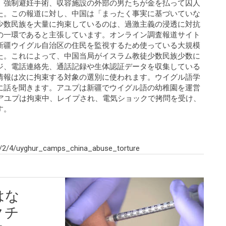
、強制避妊手術、収容施設の外部の男たちが金を払って囚人
た。この報道に対し、中国は「まったく事実に基づいていな
少数民族を大量に拘束しているのは、過激主義の浸透に対抗
の一環であると主張しています。オンライン調査報道サイト
新疆ウイグル自治区の住民を監視するため使っている大規模
た。これによって、中国当局がイスラム教徒少数民族少数に
ジ、電話連絡先、通話記録や生体認証データを収集している
情報は次に拘束する対象の選別に使われます。ウイグル語学
に話を聞きます。アユプは新疆でウイグル語の幼稚園を運営
。アユプは拘束中、レイプされ、電気ショックで拷問を受け、
す。
/2/4/uyghur_camps_china_abuse_torture
はな
クチ