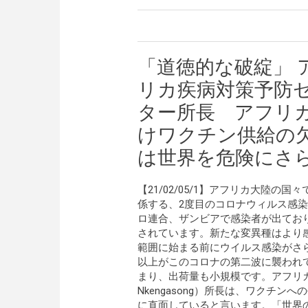
「道徳的な破綻」 
リカ疾病対策予防
ター所長 アフリ
けワクチン供給の
は世界を危険にさ
【21/02/05/1】アフリカ大陸の
係する、2度目のコロナウィルス感
ロ連合、ザンビアで感染者が出てお
されています。新たな変異種はより
範囲に始まる前にウイルス感染がさ
以上がこのコロナの第二波に襲われ
まり、出荷量も小規模です。アフリカ
Nkengasong）所長は、ワクチ
に直面していると言います。「世界