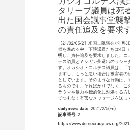
カシオコルテス議
タリーブ議員は死
出た国会議事堂襲
の責任追及を要求
【21/02/05/2】米国上院議会
備を進める中、下院議員たちは4日
明し、責任追及を要求しました。ニ
テス議員とミシガン州選出のラシー
す。オカシオ・コルテス議員は、「
ますし、もっと悪い場合は被害者の
としています。そのような行動は、
るものです。そればかりでなく、こ
ラウマや暴力や標的化に対処する方
てつもなく有害なメッセージを送っ
dailynews date:
2021/2/5(Fri)
記事番号:
2
https://www.democracynow.org/2021/2