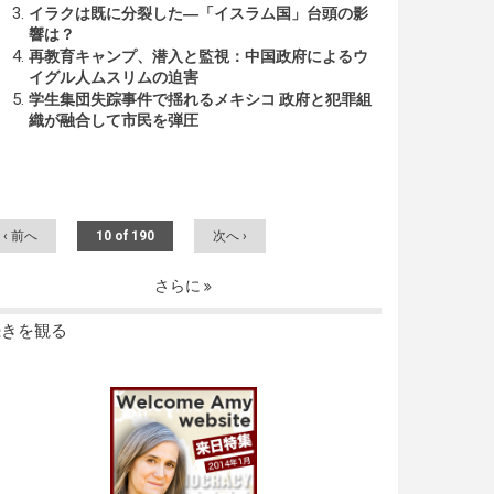
イラクは既に分裂した―「イスラム国」台頭の影
響は？
再教育キャンプ、潜入と監視：中国政府によるウ
イグル人ムスリムの迫害
学生集団失踪事件で揺れるメキシコ 政府と犯罪組
織が融合して市民を弾圧
‹ 前へ
10 of 190
次へ ›
さらに
続きを観る