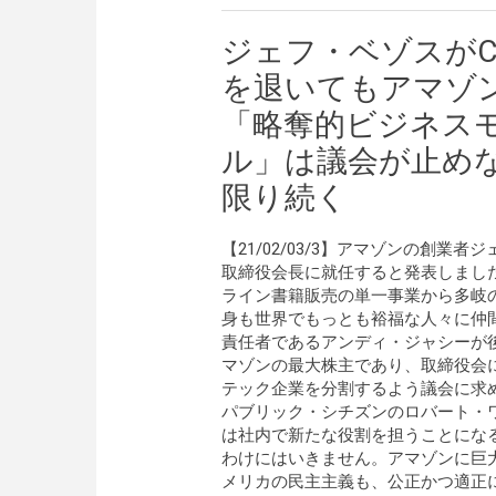
ジェフ・ベゾスがC
を退いてもアマゾ
「略奪的ビジネス
ル」は議会が止め
限り続く
【21/02/03/3】アマゾンの創業
取締役会長に就任すると発表しまし
ライン書籍販売の単一事業から多岐
身も世界でもっとも裕福な人々に仲
責任者であるアンディ・ジャシーが後
マゾンの最大株主であり、取締役会
テック企業を分割するよう議会に求
パブリック・シチズンのロバート・
は社内で新たな役割を担うことにな
わけにはいきません。アマゾンに巨
メリカの民主主義も、公正かつ適正