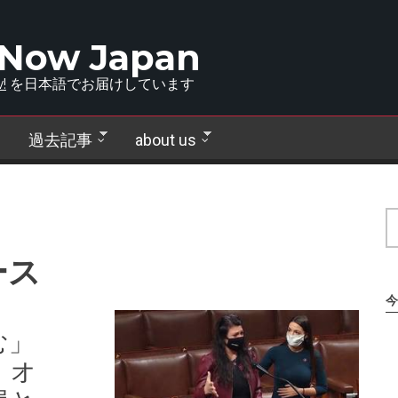
 Now Japan
!
を日本語でお届けしています
過去記事
about us
ース
今
む」
：オ