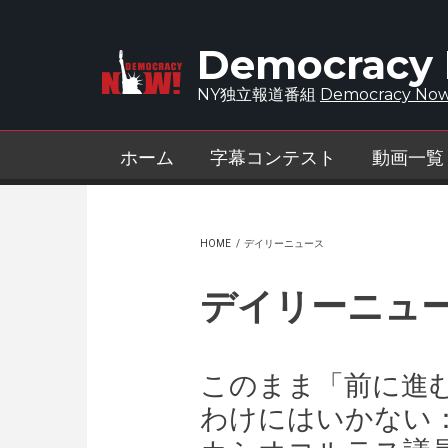
Skip to main content
Democracy
NY独立報道番組
Democracy Now
ホーム
字幕コンテスト
動画一覧
HOME
/
デイリーニュース
デイリーニュ
このまま「前に進
わけにはいかない