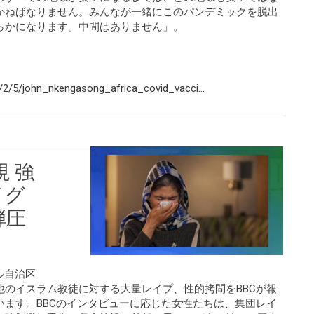
かねばなりません。みんなが一緒にこのパンデミックを脱出
らかになります。中間はありません」。
2/5/john_nkengasong_africa_covid_vacci...
 強
イグ
弾圧
グル自治区
のイスラム教徒に対する大量レイプ、性的拷問をBBCが報
ます。BBCのインタビューに応じた女性たちは、集団レイ