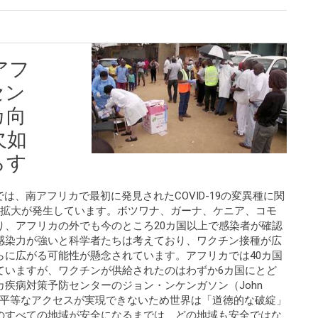
アフ
セン
カ向
欠如
らす
国々では、南アフリカで最初に発見されたCOVID-19の変異種に関
染拡大が発生しています。ボツワナ、ガーナ、ケニア、コモ
り、アフリカの外でも今のところ20カ国以上で感染者が確認
感染力が強いと科学者たちは考えており、ワクチン接種が広
らに広がる可能性が懸念されています。アフリカでは40カ国
ていますが、ワクチンが供給されたのはわずか6カ国にとど
疾病対策予防センターのジョン・ンケンガソン（John
ンへの平等なアクセスが実現できないため世界は「道徳的な破綻」
のすべての地域が安全になるまでは、どの地域も安全ではな