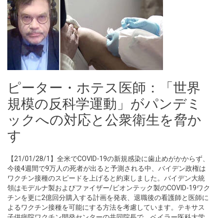
ピーター・ホテス医師：「世界
規模の反科学運動」がパンデミ
ックへの対応と公衆衛生を脅か
す
【21/01/28/1】全米でCOVID-19の新規感染に歯止めがかからず、
今後4週間で9万人の死者が出ると予測される中、バイデン政権は
ワクチン接種のスピードを上げると約束しました。バイデン大統
領はモデルナ製およびファイザー/ビオンテック製のCOVID-19ワク
チンを更に2億回分購入する計画を発表、退職後の看護師と医師に
よるワクチン接種を可能にする方法を考慮しています。テキサス
子供病院ワクチン開発センターの共同院長で、ベイラー医科大学