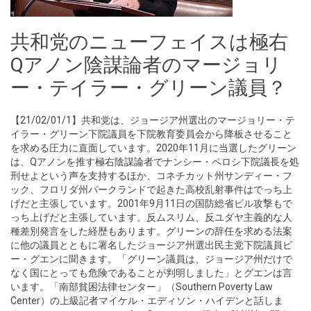
共和党のニューフェイスは極右
Qアノン陰謀論者のマージョリ
ー・テイラー・グリーン議員？
【21/02/01/1】共和党は、ジョージア州選出のマージョリー・テ
イラー・グリーン下院議員を下院教育委員会から降板させること
を求める圧力に直面しています。2020年11月に当選したグリーン
は、Qアノンを推す極右陰謀論者でナンシー・ペロシ下院議長を処
刑せよという声を支持するほか、コネチカット州サンディー・フ
ック、フロリダ州パークランドで起きた高校乱射事件はでっち上
げだと主張しています。2001年9月11日の国防総省ビル攻撃もで
っち上げだと主張しています。反ムスリム、反ユダヤ主義的な人
種差別発言をした経歴もあります。グリーンの辞任を求める法案
に他の議員とともに署名したジョージア州選出民主党下院議員ビ
ー・グエンに聞きます。「グリーン議員は、ジョージア州だけで
なく国にとっても危険であることが判明しました」とグエンは言
います。「南部貧困法律センター」（Southern Poverty Law
Center）の上級記者マイケル・エディソン・ハイデンと話しま