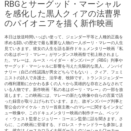
RBGとサーグッド・マーシャル
を感化した黒人クィアの法曹界
のパイオニアを描く新作映画
本日は放送時間いっぱい使って、ジェンダー平等と人種的正義を
求める闘いの歴史で最も重要な人物の一人ポーリ・マレーの人生
見ていきます。彼女の人生を語る新作ドキュメンタリー映画『私
の名はポーリ・マレー』がサンダンス映画祭で初上映されまし
た。マレーは、ルース・ベイダー・ギンズバーグ（RBG）判事や
サーグッド・マーシャルに影響を与えた先駆的な黒人、ノンバイ
ナリー（自己の性認識が男女どちらでもない）、クィア、フェミ
ニストの詩人で弁護士、法学者、牧師です。トランスジェンダー
の権利運動にかかわる多くの人々から英雄的な存在とみなされて
いる人物です。新作映画『私の名はポーリ・マレー』の一部を放
送します。この映画には、マレーの新たな映像や自らの言葉で語
った録音が取り上げられています。また、故ギンズバーグ判事と
聖公会のマイケル・カリー首座主教へのマレーに関するインタビ
ュー映像や、このドキュメンタリー映画の制作チーム、ベッツ
ィ・ウェスト監督とジュリー・コーエン監督に話を聞きます。さ
らに、この映画に登場する、ドロレス・チャンドラーも参加しま
す。彼女はノースカロライナ州ダーラムのソーシャルワーカー