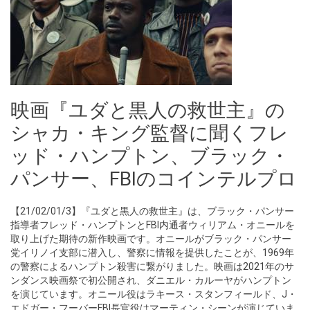
映画『ユダと黒人の救世主』の
シャカ・キング監督に聞くフレ
ッド・ハンプトン、ブラック・
パンサー、FBIのコインテルプロ
【21/02/01/3】『ユダと黒人の救世主』は、ブラック・パンサー
指導者フレッド・ハンプトンとFBI内通者ウィリアム・オニールを
取り上げた期待の新作映画です。オニールがブラック・パンサー
党イリノイ支部に潜入し、警察に情報を提供したことが、1969年
の警察によるハンプトン殺害に繋がりました。映画は2021年のサ
ンダンス映画祭で初公開され、ダニエル・カルーヤがハンプトン
を演じています。オニール役はラキース・スタンフィールド、J・
エドガー・フーバーFBI長官役はマーティン・シーンが演じていま