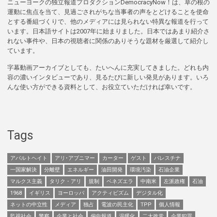
ニューヨークの独立報道プロダクションDemocracyNow！は、草の根の
運動に焦点を当て、見過ごされがちな当事者の声をとどけることを使命
とする番組づくりで、他のメディアには見られない特異な報道を行って
います。日本語サイトは2007年に始まりました。日本ではあまり紹介さ
れない事件や、日本の視聴者に関係のありそうな題材を厳選して紹介し
ています。
字幕動画アーカイブとしても、たいへんに充実してきました。どれも内
容の濃いインタビューであり、見るたびに新しい発見があります。いろ
んな使い方ができる資料として、お役立ていただければ幸いです。
Tags
アパルトヘイト
アリ･アブニマー
カーター
ゲスト
パレスチナ
一国家解決
分離壁
エネルギー
油田開発
環境汚染
石油企業
マルクス主義
タリク・アリ
規制
ベネズエラ
中南米
左派政権
石油
1968
イギリス
ヨーロッパ
アクティビズム
デジタル化
ネットの中立性
メディア
独占
電波の民主化
TPP
個人情報
監視社会
警察
企業と社会
偏向報道
温暖化
二大政党
企業犯罪