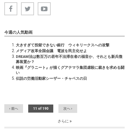
今週の人気動画
大きすぎて投獄できない銀行 ウィキリークスへの攻撃
メディア改革全国会議 電波を民主化せよ
DREAM法は数百万の若年不法滞在者の福音か、それとも新兵徴
募装置か？
映画『グラニート』が描くグアテマラ集団虐殺に裁きを求める闘
い
伝説の労働活動家シーザー・チャベスの日
‹ 前へ
11 of 190
次へ ›
さらに