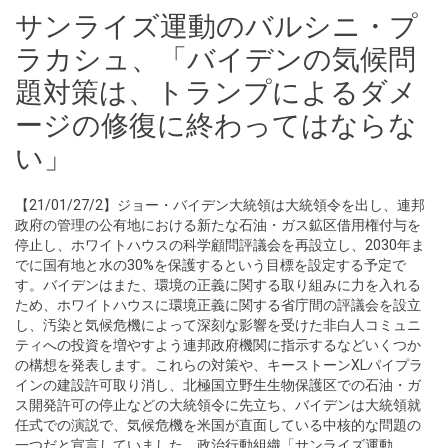
サンライズ運動のバルシニ・プ
ラカシュ、「バイデンの気候問
題対策は、トランプによるダメ
ージの修復に終わってはならな
い」
【21/01/27/2】ジョー・バイデン大統領は大統領令を出し、連邦
政府の管理の公有地における新たな石油・ガス鉱区借用権付与を
停止し、ホワイトハウスの科学顧問評議会を再設立し、2030年ま
でに国有地と水の30%を保護するという目標を設定する予定で
す。バイデンはまた、環境の正義に関する取り組みに力を入れる
ため、ホワイトハウスに環境正義に関する省庁間の評議会を設立
し、汚染と気候危機によって深刻な影響を受けた非白人コミュニ
ティへの投資を増やすよう連邦政府機関に指示するなどいくつか
の構想を発表します。これらの対策や、キーストーンXLパイプラ
インの建設許可取り消し、北極国立野生生物保護区での石油・ガ
ス開発許可の停止などの大統領令に先立ち、バイデンは大統領就
任式での演説で、気候危機を米国が直面している中核的な問題の
一つだと宣言していました。政治行動組織「サンライズ運動