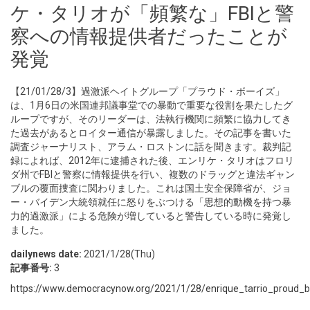
ケ・タリオが「頻繁な」FBIと警
察への情報提供者だったことが
発覚
【21/01/28/3】過激派ヘイトグループ「プラウド・ボーイズ」
は、1月6日の米国連邦議事堂での暴動で重要な役割を果たしたグ
ループですが、そのリーダーは、法執行機関に頻繁に協力してき
た過去があるとロイター通信が暴露しました。その記事を書いた
調査ジャーナリスト、アラム・ロストンに話を聞きます。裁判記
録によれば、2012年に逮捕された後、エンリケ・タリオはフロリ
ダ州でFBIと警察に情報提供を行い、複数のドラッグと違法ギャン
ブルの覆面捜査に関わりました。これは国土安全保障省が、ジョ
ー・バイデン大統領就任に怒りをぶつける「思想的動機を持つ暴
力的過激派」による危険が増していると警告している時に発覚し
ました。
dailynews date:
2021/1/28(Thu)
記事番号:
3
https://www.democracynow.org/2021/1/28/enrique_tarrio_proud_b