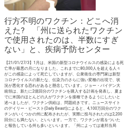
行方不明のワクチン：どこへ消
えた? 「州に送られたワクチン
で使用されたのは、半数にすぎ
ない」と、疾病予防センター
【21/01/27/3】1月は、米国の新型コロナウイルスの感染による死
亡率が最悪の月になりました。これまでに80,000人を超える人々
がこの感染によって死亡していますが、公衆衛生の専門家は新型
コロナウイルスの新たな、伝染力のさらに強い変種の出現で、状
況が悪化する恐れがあると懸念しています。ジョー・バイデン大
統領は、新たに2億回分のワクチンを購入する計画を発表し、夏ま
でに米国のほとんどの人がワクチンを接種できるようにしたいと
述べましたが、ワクチン供給は、問題続きです。ニュースサイト
のデイリー・ビースト(Daily Beast)によると、4,100万回分のワク
チンがいくつかの州に配布されたが、実際に投与されたのは2,200
回分にも満たない、といいます。一方で、ワクチンが底をついた
と報告している州も多いといいます。「州によっては連邦当局