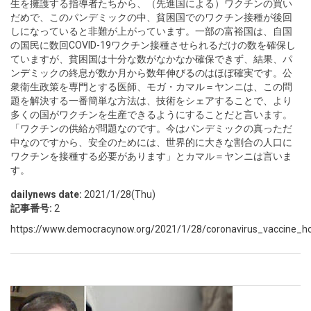
生を擁護する指導者たちから、（先進国による）ワクチンの買い
だめで、このパンデミックの中、貧困国でのワクチン接種が後回
しになっていると非難が上がっています。一部の富裕国は、自国
の国民に数回COVID-19ワクチン接種させられるだけの数を確保し
ていますが、貧困国は十分な数がなかなか確保できず、結果、パ
ンデミックの終息が数か月から数年伸びるのはほぼ確実です。公
衆衛生政策を専門とする医師、モガ・カマル＝ヤンニは、この問
題を解決する一番簡単な方法は、技術をシェアすることで、より
多くの国がワクチンを生産できるようにすることだと言います。
「ワクチンの供給が問題なのです。今はパンデミックの真っただ
中なのですから、安全のためには、世界的に大きな割合の人口に
ワクチンを接種する必要があります」とカマル＝ヤンニは言いま
す。
dailynews date:
2021/1/28(Thu)
記事番号:
2
https://www.democracynow.org/2021/1/28/coronavirus_vaccine_ho