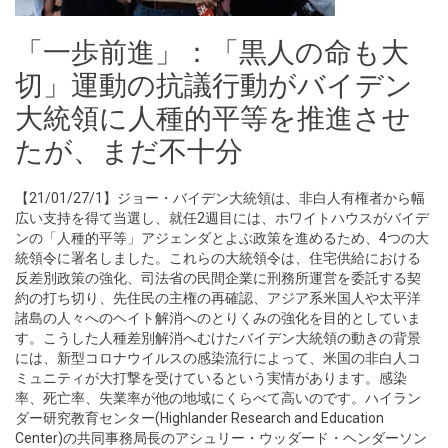
「一歩前進」：「黒人の命も大
切」運動の抗議行動がバイデン
大統領に人種的平等を推進させ
たが、まだ不十分
【21/01/27/1】ジョー・バイデン大統領は、非白人有権者から幅
広い支持を得て当選し、就任2週目には、ホワイトハウスがバイデ
ンの「人種的平等」アジェンダとよぶ政策を進めるため、4つの大
統領令に署名しました。これらの大統領令は、住宅供給における
反差別政策の強化、司法省の民間企業に刑務所運営を委託する契
約の打ち切り、先住民の主権の再確認、アジア系米国人や太平洋
諸島の人々へのヘイト解消へのとりくみの強化を目的としていま
す。こうした人種差別解消へむけたバイデン大統領の動きの背景
には、新型コロナウイルスの感染流行によって、米国の非白人コ
ミュニティが大打撃を受けているという実情があります。感染
率、死亡率、失業率が他の地域にくらべて高いのです。ハイラン
ダー研究教育センター(Highlander Research and Education
Center)の共同事務局長のアシュリー・ウッダード・ヘンダーソン