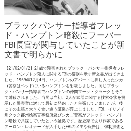
ブラックパンサー指導者フレッ
ド・ハンプトン暗殺にフーバー
FBI長官が関与していたことが新
文書で明らかに
【21/02/01/2】21歳で殺害されたブラック・パンサー指導者フレ
ッド・ハンプトン殺人に関するFBIの役割を示す新文書が出てきま
した。1969年12月4日、ハンプトンのアパートに押し入ったシカ
ゴ警察はベッドにいるハンプトンを射殺しました。同じブラッ
ク・パンサー指導者でハンプトンの仲間マーク・クラークもそこ
で射殺されました。当局は当初、2人が武器に関する捜索令状を提
示した警察官に対して最初に発砲したと主張していましたが、後
にその主張と大きく食い違う証拠が浮上しました。FBI、イリノイ
州クック郡州検察官事務所及びシカゴ警察がフレッド・ハンプト
ン暗殺で共謀していたという証拠です。歴史家であり作家である
アーロン・レオナードが入手したFBIのメモや報告は、強制捜査と