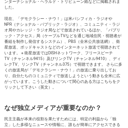
ンターナショナル・ヘラルド・トリビューン紙などに掲載されま
した。
現在、「デモクラシー・ナウ！」は米パシフィカ・ラジオや
NPR（ナショナル・パブリック・ラジオ）、コミュニティ・ラジ
オ局やカレッジ・ラジオ局などで放送されているほか、「パブリ
ック・アクセス」局（ケーブルTVなどを通じ地域住民・視聴者が
番組を制作し発信するシステム）、PBS（全米公共放送網）、衛
星放送、ポッドキャストなどのインターネット放送で視聴されて
います。 ※ 衛星放送ではDISHネットワーク、フリースピーチ
TV（チャンネル9415）及びリンクTV（チャンネル9410）、ディ
レクTV、リンクTV（チャンネル375）で視聴できます。 さらに多
くの放送局が「デモクラシー・ナウ！」の放送に乗り出してお
り、自分たちのコミュニティで放送しようという動きも全米に広
がっています。こうした動きについて関心のある方は
こちら
をク
リックして下さい（英文）。
なぜ独立メディアが重要なのか？
民主主義が本来の役割を果たすためには、特定の利益から「独
立」した多様なニュースや情報に、誰もが簡単にアクセスできる