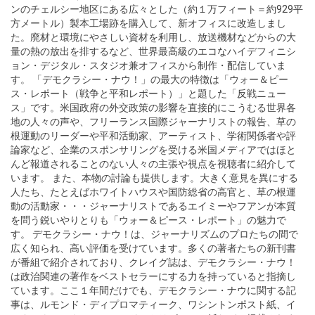
ンのチェルシー地区にある広々とした（約１万フィート＝約929平
方メートル）製本工場跡を購入して、新オフィスに改造しまし
た。廃材と環境にやさしい資材を利用し、放送機材などからの大
量の熱の放出を排するなど、世界最高級のエコなハイデフィニシ
ョン・デジタル・スタジオ兼オフィスから制作・配信していま
す。 「デモクラシー・ナウ！」の最大の特徴は「ウォー＆ピー
ス・レポート（戦争と平和レポート）」と題した「反戦ニュー
ス」です。米国政府の外交政策の影響を直接的にこうむる世界各
地の人々の声や、フリーランス国際ジャーナリストの報告、草の
根運動のリーダーや平和活動家、アーティスト、学術関係者や評
論家など、企業のスポンサリングを受ける米国メディアではほと
んど報道されることのない人々の主張や視点を視聴者に紹介して
います。 また、本物の討論も提供します。大きく意見を異にする
人たち、たとえばホワイトハウスや国防総省の高官と、草の根運
動の活動家・・・ジャーナリストであるエイミーやフアンが本質
を問う鋭いやりとりも「ウォー＆ピース・レポート」の魅力で
す。 デモクラシー・ナウ！は、ジャーナリズムのプロたちの間で
広く知られ、高い評価を受けています。多くの著者たちの新刊書
が番組で紹介されており、クレイグ誌は、デモクラシー・ナウ！
は政治関連の著作をベストセラーにする力を持っていると指摘し
ています。ここ１年間だけでも、デモクラシー・ナウに関する記
事は、ルモンド・ディプロマティーク、ワシントンポスト紙、イ