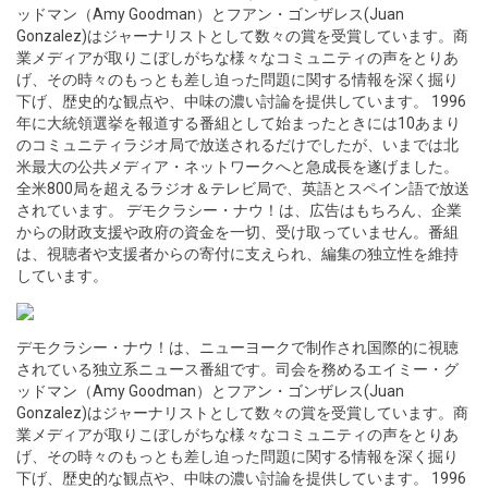
ッドマン（Amy Goodman）とフアン・ゴンザレス(Juan
Gonzalez)はジャーナリストとして数々の賞を受賞しています。商
業メディアが取りこぼしがちな様々なコミュニティの声をとりあ
げ、その時々のもっとも差し迫った問題に関する情報を深く掘り
下げ、歴史的な観点や、中味の濃い討論を提供しています。 1996
年に大統領選挙を報道する番組として始まったときには10あまり
のコミュニティラジオ局で放送されるだけでしたが、いまでは北
米最大の公共メディア・ネットワークへと急成長を遂げました。
全米800局を超えるラジオ＆テレビ局で、英語とスペイン語で放送
されています。 デモクラシー・ナウ！は、広告はもちろん、企業
からの財政支援や政府の資金を一切、受け取っていません。番組
は、視聴者や支援者からの寄付に支えられ、編集の独立性を維持
しています。
デモクラシー・ナウ！は、ニューヨークで制作され国際的に視聴
されている独立系ニュース番組です。司会を務めるエイミー・グ
ッドマン（Amy Goodman）とフアン・ゴンザレス(Juan
Gonzalez)はジャーナリストとして数々の賞を受賞しています。商
業メディアが取りこぼしがちな様々なコミュニティの声をとりあ
げ、その時々のもっとも差し迫った問題に関する情報を深く掘り
下げ、歴史的な観点や、中味の濃い討論を提供しています。 1996