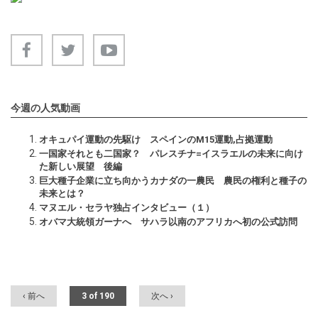
今週の人気動画
オキュパイ運動の先駆け スペインのM15運動,占拠運動
一国家それとも二国家？ パレスチナ=イスラエルの未来に向け
た新しい展望 後編
巨大種子企業に立ち向かうカナダの一農民 農民の権利と種子の
未来とは？
マヌエル・セラヤ独占インタビュー（１）
オバマ大統領ガーナへ サハラ以南のアフリカへ初の公式訪問
‹ 前へ
3 of 190
次へ ›