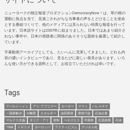
ニューヨークの独立報道プロダクションDemocracyNow！は、草の根の
運動に焦点を当て、見過ごされがちな当事者の声をとどけることを使命
とする番組づくりで、他のメディアには見られない特異な報道を行って
います。日本語サイトは2007年に始まりました。日本ではあまり紹介さ
れない事件や、日本の視聴者に関係のありそうな題材を厳選して紹介し
ています。
字幕動画アーカイブとしても、たいへんに充実してきました。どれも内
容の濃いインタビューであり、見るたびに新しい発見があります。いろ
んな使い方ができる資料として、お役立ていただければ幸いです。
Tags
アパルトヘイト
アリ･アブニマー
カーター
ゲスト
パレスチナ
一国家解決
分離壁
エネルギー
油田開発
環境汚染
石油企業
マルクス主義
タリク・アリ
規制
ベネズエラ
中南米
左派政権
石油
1968
イギリス
ヨーロッパ
アクティビズム
デジタル化