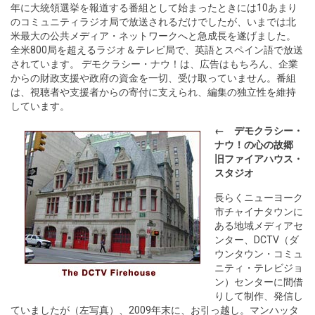
年に大統領選挙を報道する番組として始まったときには10あまり
のコミュニティラジオ局で放送されるだけでしたが、いまでは北
米最大の公共メディア・ネットワークへと急成長を遂げました。
全米800局を超えるラジオ＆テレビ局で、英語とスペイン語で放送
されています。 デモクラシー・ナウ！は、広告はもちろん、企業
からの財政支援や政府の資金を一切、受け取っていません。番組
は、視聴者や支援者からの寄付に支えられ、編集の独立性を維持
しています。
← デモクラシー・
ナウ！の心の故郷
旧ファイアハウス・
スタジオ
長らくニューヨーク
市チャイナタウンに
ある地域メディアセ
ンター、DCTV（ダ
ウンタウン・コミュ
ニティ・テレビジョ
ン）センターに間借
りして制作、発信し
ていましたが（左写真）、2009年末に、お引っ越し。マンハッタ