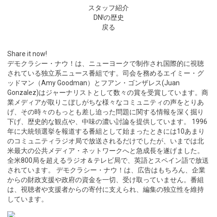
スタッフ紹介
DN!の歴史
戻る
Share it now!
デモクラシー・ナウ！は、ニューヨークで制作され国際的に視聴
されている独立系ニュース番組です。司会を務めるエイミー・グ
ッドマン（Amy Goodman）とフアン・ゴンザレス(Juan
Gonzalez)はジャーナリストとして数々の賞を受賞しています。商
業メディアが取りこぼしがちな様々なコミュニティの声をとりあ
げ、その時々のもっとも差し迫った問題に関する情報を深く掘り
下げ、歴史的な観点や、中味の濃い討論を提供しています。 1996
年に大統領選挙を報道する番組として始まったときには10あまり
のコミュニティラジオ局で放送されるだけでしたが、いまでは北
米最大の公共メディア・ネットワークへと急成長を遂げました。
全米800局を超えるラジオ＆テレビ局で、英語とスペイン語で放送
されています。 デモクラシー・ナウ！は、広告はもちろん、企業
からの財政支援や政府の資金を一切、受け取っていません。番組
は、視聴者や支援者からの寄付に支えられ、編集の独立性を維持
しています。