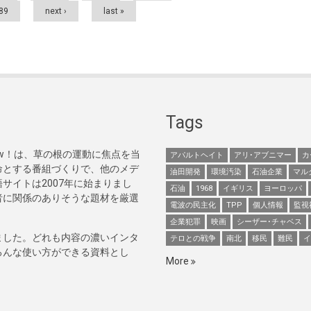
89
next ›
last »
Tags
Now！は、草の根の運動に焦点を当
アパルトヘイト
アリ･アブニマー
カ
命とする番組づくりで、他のメデ
油田開発
環境汚染
石油企業
マル
サイトは2007年に始まりまし
石油
1968
イギリス
ヨーロッパ
者に関係のありそうな題材を厳選
電波の民主化
TPP
個人情報
監視
企業犯罪
映画
シーザー･チャベス
ました。どれも内容の濃いインタ
テロとの戦争
南北
移民
難民
イ
ろんな使い方ができる資料とし
More