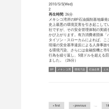
2010/5/5(Wed)
2
再生時間:
26分
メキシコ湾岸のBP石油掘削基地爆発
史上最悪の環境災害を引き起こして
社ですが、その安全管理体制の実績
かび上がります。有力消費者団体「
タイソン・スローカムによれば、こ
現場の安全基準違反による人身事故
る環境汚染、さらには金融投機と市
行為を繰り返し、5億ドルを超える
ました。（26分）
BP
メキシコ湾
環境汚染
石油企業
エネ
Pages
« first
‹ previous
…
1