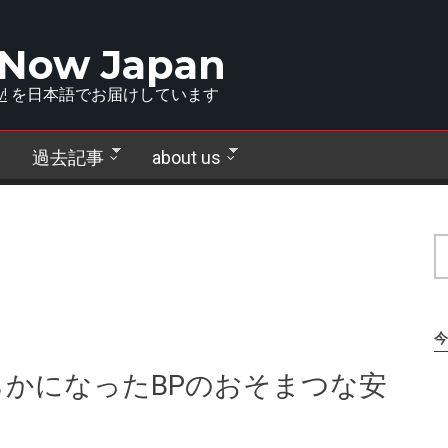
 Now Japan
!
を日本語でお届けしています
過去記事
about us
今
かになったBPのおそまつな安