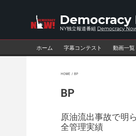
Skip to main content
Democracy
NY独立報道番組
Democracy Now
ホーム
字幕コンテスト
動画一覧
HOME
/
BP
BP
原油流出事故で明ら
全管理実績