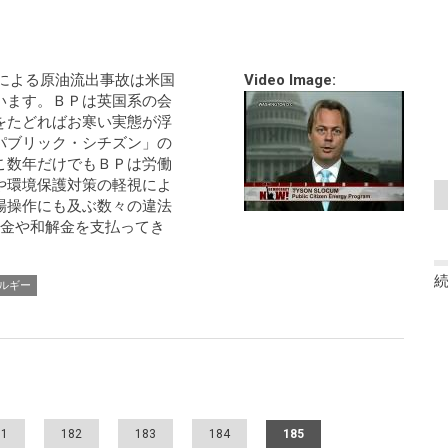
による原油流出事故は米国
Video Image:
います。ＢＰは英国系の会
をたどればお寒い実態が浮
パブリック・シチズン」の
こ数年だけでもＢＰは労働
や環境保護対策の軽視によ
場操作にも及ぶ数々の違法
罰金や和解金を支払ってき
ルギー
81
182
183
184
185