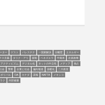
ーター
ゲスト
パレスチナ
一国家解決
分離壁
エネルギー
クス主義
タリク・アリ
規制
ベネズエラ
中南米
左派政権
アクティビズム
デジタル化
ネットの中立性
メディア
独占
社会
警察
企業と社会
偏向報道
温暖化
二大政党
ボリバル
CIA
カナダ
諜報
NAFTA
メキシコ
ラク
内部被爆