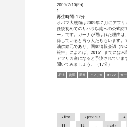
2009/7/10(Fri)
1
再生時間:
17分
オバマ大統領は2009年７月にアフ
任後初めてのサハラ以南への公式訪
ーナです。ガーナが選ばれた理由は
係していると言う人たちもいます。
油供給元であり、国家情報会議（NI
報告」によれば、2015年までには米
アフリカ産になると予測されていま
聞いてみましょう。（17分）
石油
資源
開発
アフリカ
オバマ
ガー
Pages
« first
‹ previous
…
4
11
12
…
next ›