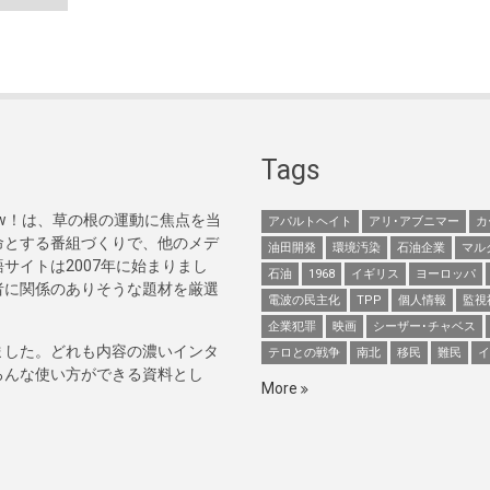
Tags
Now！は、草の根の運動に焦点を当
アパルトヘイト
アリ･アブニマー
カ
命とする番組づくりで、他のメデ
油田開発
環境汚染
石油企業
マル
サイトは2007年に始まりまし
石油
1968
イギリス
ヨーロッパ
者に関係のありそうな題材を厳選
電波の民主化
TPP
個人情報
監視
企業犯罪
映画
シーザー･チャベス
ました。どれも内容の濃いインタ
テロとの戦争
南北
移民
難民
イ
ろんな使い方ができる資料とし
More