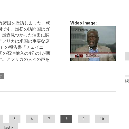
リカ諸国を歴訪しました。就
Video Image:
問です。最初の訪問国はガ
、最近見つかった油田に関
アフリカは米国の重要な原
C）の報告書「チェイニー
国の石油輸入の4分の1が西
す。アフリカの人々の声を
ナ
5
6
7
8
9
10
last »