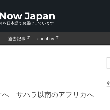
 Now Japan
!
を日本語でお届けしています
過去記事
about us
今
ナへ サハラ以南のアフリカへ