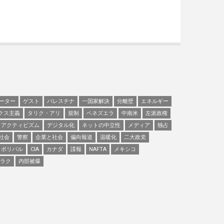
ーター
ゲスト
パレスチナ
一国家解決
分離壁
エネルギー
クス主義
タリク・アリ
規制
ベネズエラ
中南米
左派政権
アクティビズム
デジタル化
ネットの中立性
メディア
独占
社会
警察
企業と社会
偏向報道
温暖化
二大政党
ボリバル
CIA
カナダ
諜報
NAFTA
メキシコ
ラク
内部被爆