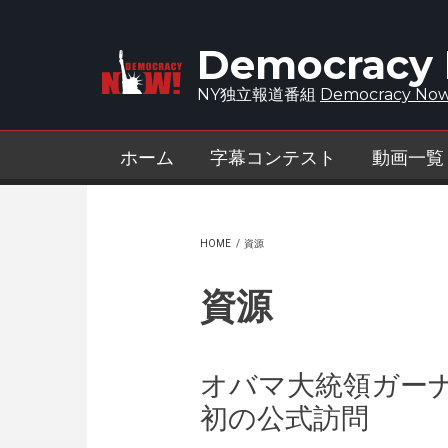
Skip to main content
Democracy
NY独立報道番組
Democracy Now
ホーム
字幕コンテスト
動画一覧
HOME
/
資源
資源
オバマ大統領ガー
初の公式訪問