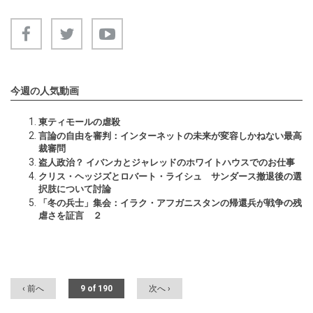
今週の人気動画
東ティモールの虐殺
言論の自由を審判：インターネットの未来が変容しかねない最高
裁審問
盗人政治？ イバンカとジャレッドのホワイトハウスでのお仕事
クリス・ヘッジズとロバート・ライシュ サンダース撤退後の選
択肢について討論
「冬の兵士」集会：イラク・アフガニスタンの帰還兵が戦争の残
虐さを証言 ２
‹ 前へ
9 of 190
次へ ›