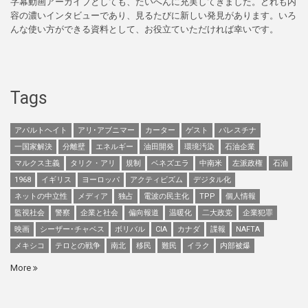
字幕動画アーカイブとしても、たいへんに充実してきました。どれも内
容の濃いインタビューであり、見るたびに新しい発見があります。いろ
んな使い方ができる資料として、お役立ていただければ幸いです。
Tags
アパルトヘイト
アリ･アブニマー
カーター
ゲスト
パレスチナ
一国家解決
分離壁
エネルギー
油田開発
環境汚染
石油企業
マルクス主義
タリク・アリ
規制
ベネズエラ
中南米
左派政権
石油
1968
イギリス
ヨーロッパ
アクティビズム
デジタル化
ネットの中立性
メディア
独占
電波の民主化
TPP
個人情報
監視社会
警察
企業と社会
偏向報道
温暖化
二大政党
企業犯罪
映画
シーザー･チャベス
ボリバル
CIA
カナダ
諜報
NAFTA
メキシコ
テロとの戦争
南北
移民
難民
イラク
内部被爆
More