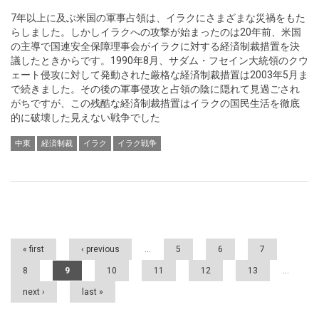
7年以上に及ぶ米国の軍事占領は、イラクにさまざまな災禍をもた
らしました。しかしイラクへの攻撃が始まったのは20年前、米国
の主導で国連安全保障理事会がイラクに対する経済制裁措置を決
議したときからです。1990年8月、サダム・フセイン大統領のクウ
ェート侵攻に対して発動された厳格な経済制裁措置は2003年5月ま
で続きました。その後の軍事侵攻と占領の陰に隠れて見過ごされ
がちですが、この残酷な経済制裁措置はイラクの国民生活を徹底
的に破壊した見えない戦争でした
中東
経済制裁
イラク
イラク戦争
Pages
« first
‹ previous
…
5
6
7
8
9
10
11
12
13
…
next ›
last »