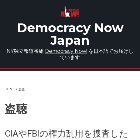
Skip to main content
Democracy Now
Japan
NY独立報道番組
Democracy Now!
を日本語でお届けし
ています
HOME
/
盗聴
盗聴
CIAやFBIの権力乱用を捜査した