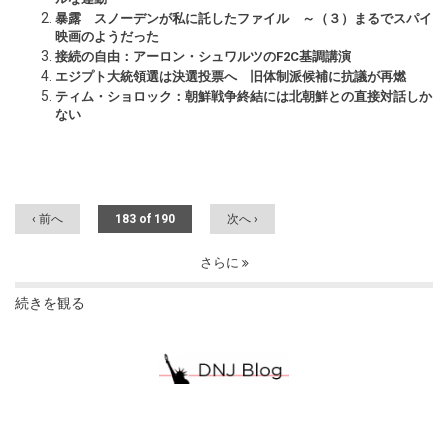
暴露 スノーデンが私に託したファイル ～（３）まるでスパイ
映画のようだった
接続の自由：アーロン・シュワルツのF2C基調講演
エジプト大統領選は決選投票へ 旧体制派候補に抗議が再燃
ティム・ショロック：朝鮮戦争終結には北朝鮮との直接対話しか
ない
‹ 前へ
183 of 190
次へ ›
さらに
続きを観る