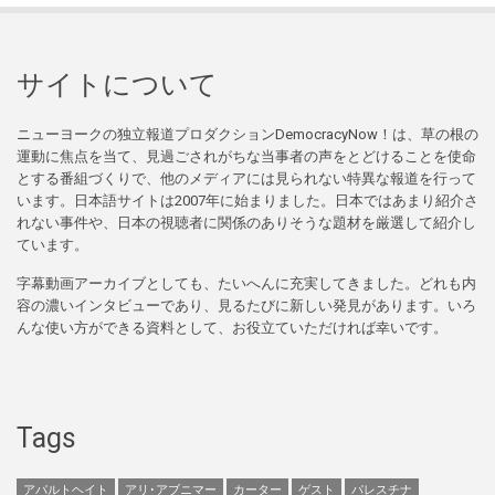
サイトについて
ニューヨークの独立報道プロダクションDemocracyNow！は、草の根の
運動に焦点を当て、見過ごされがちな当事者の声をとどけることを使命
とする番組づくりで、他のメディアには見られない特異な報道を行って
います。日本語サイトは2007年に始まりました。日本ではあまり紹介さ
れない事件や、日本の視聴者に関係のありそうな題材を厳選して紹介し
ています。
字幕動画アーカイブとしても、たいへんに充実してきました。どれも内
容の濃いインタビューであり、見るたびに新しい発見があります。いろ
んな使い方ができる資料として、お役立ていただければ幸いです。
Tags
アパルトヘイト
アリ･アブニマー
カーター
ゲスト
パレスチナ