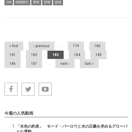
CIA
情報開示
警察
諜報
盗聴
Pages
« first
‹ previous
…
179
180
181
182
183
184
185
186
187
…
next ›
last »
今週の人気動画
「水色の約束」 モード・バーロウと水の正義を求めるグローバ
ルな運動