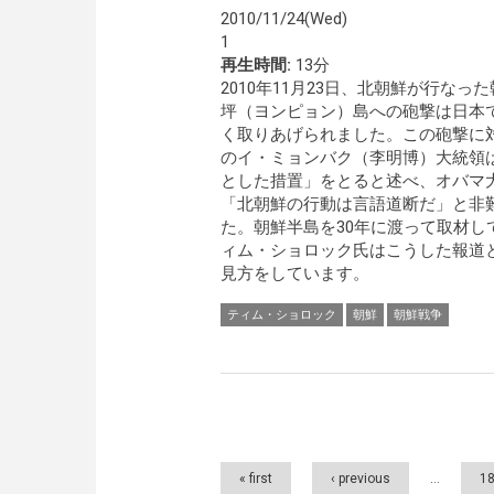
2010/11/24(Wed)
1
再生時間:
13分
2010年11月23日、北朝鮮が行なっ
坪（ヨンピョン）島への砲撃は日本
く取りあげられました。この砲撃に
のイ・ミョンバク（李明博）大統領
とした措置」をとると述べ、オバマ
「北朝鮮の行動は言語道断だ」と非
た。朝鮮半島を30年に渡って取材し
ィム・ショロック氏はこうした報道
見方をしています。
ティム・ショロック
朝鮮
朝鮮戦争
Pages
« first
‹ previous
…
1