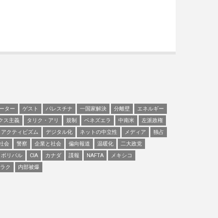
ーター
ゲスト
パレスチナ
一国家解決
分離壁
エネルギー
クス主義
タリク・アリ
規制
ベネズエラ
中南米
左派政権
アクティビズム
デジタル化
ネットの中立性
メディア
独占
社会
警察
企業と社会
偏向報道
温暖化
二大政党
ボリバル
CIA
カナダ
諜報
NAFTA
メキシコ
ラク
内部被爆