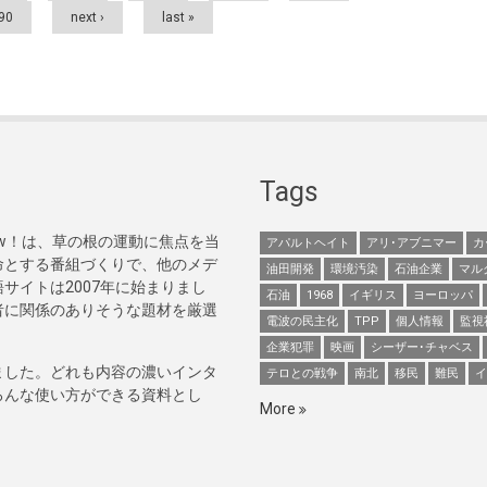
90
next ›
last »
Tags
Now！は、草の根の運動に焦点を当
アパルトヘイト
アリ･アブニマー
カ
命とする番組づくりで、他のメデ
油田開発
環境汚染
石油企業
マル
サイトは2007年に始まりまし
石油
1968
イギリス
ヨーロッパ
者に関係のありそうな題材を厳選
電波の民主化
TPP
個人情報
監視
企業犯罪
映画
シーザー･チャベス
ました。どれも内容の濃いインタ
テロとの戦争
南北
移民
難民
イ
ろんな使い方ができる資料とし
More