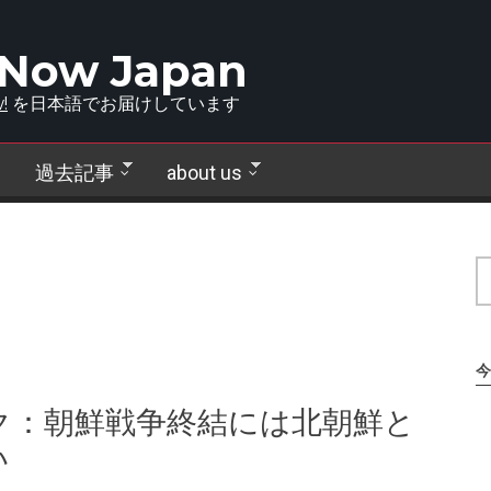
 Now Japan
!
を日本語でお届けしています
過去記事
about us
今
ク：朝鮮戦争終結には北朝鮮と
い