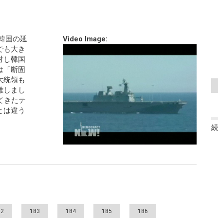
た韓国の延
Video Image:
でも大き
対し韓国
は「断固
大統領も
難しまし
てきたテ
とは違う
82
183
184
185
186