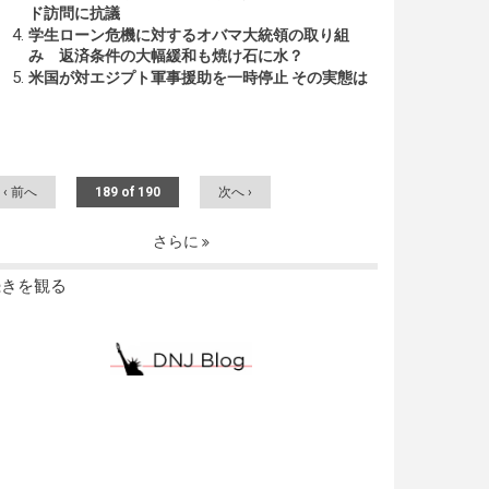
ド訪問に抗議
学生ローン危機に対するオバマ大統領の取り組
み 返済条件の大幅緩和も焼け石に水？
米国が対エジプト軍事援助を一時停止 その実態は
‹ 前へ
189 of 190
次へ ›
さらに
続きを観る