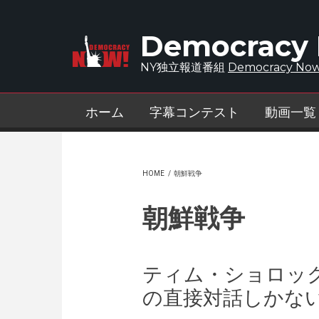
Skip to main content
Democracy
NY独立報道番組
Democracy Now
ホーム
字幕コンテスト
動画一覧
HOME
/
朝鮮戦争
朝鮮戦争
ティム・ショロッ
の直接対話しかな