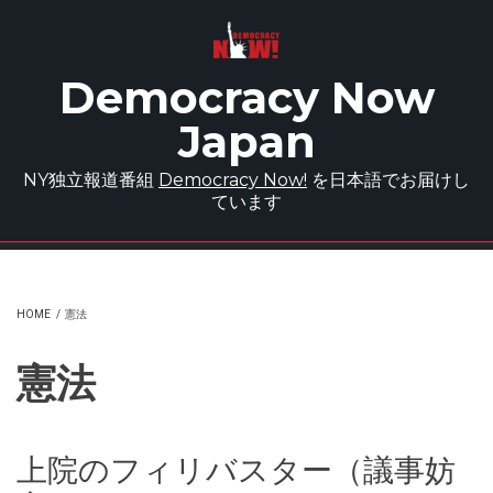
Skip to main content
Democracy Now
Japan
NY独立報道番組
Democracy Now!
を日本語でお届けし
ています
HOME
/
憲法
憲法
上院のフィリバスター（議事妨