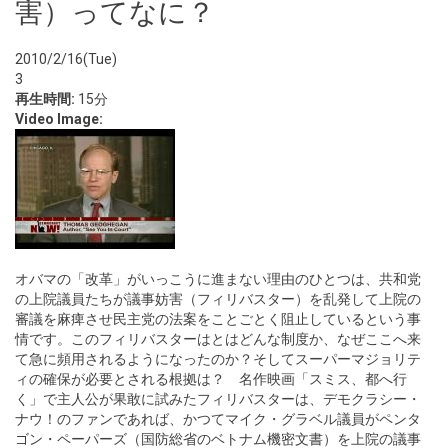
害）ってなに？
2010/2/16(Tue)
3
再生時間:
15分
Video Image:
オバマの「改革」がいっこうに進まない理由のひとつは、共和党
の上院議員たちが議事妨害（フィリバスター）を乱発して上院の
審議を麻痺させ民主党の法案をことごとく阻止しているという事
情です。このフィリバスターはとはどんな制度か、なぜここへ来
て急に頻用されるようになったのか？そしてスーパーマジョリテ
ィの確保が必要とされる根拠は？ 名作映画「スミス、都へ行
く」で主人公が果敢に試みたフィリバスターは、デモクラシー・
ナウ！のファンであれば、かつてマイク・グラベル議員がペンタ
ゴン・ペーパーズ（国防総省のベトナム機密文書）を上院の議事