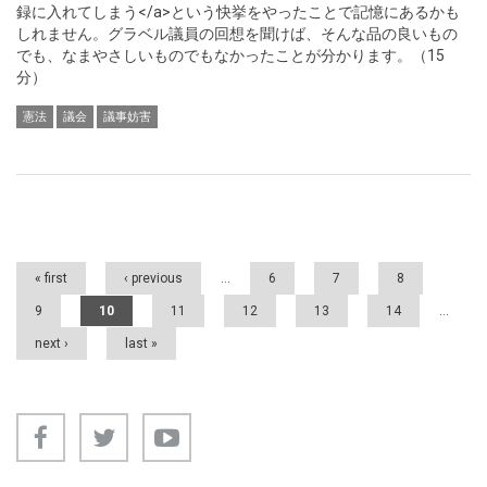
録に入れてしまう</a>という快挙をやったことで記憶にあるかも
しれません。グラベル議員の回想を聞けば、そんな品の良いもの
でも、なまやさしいものでもなかったことが分かります。（15
分）
憲法
議会
議事妨害
Pages
« first
‹ previous
…
6
7
8
9
10
11
12
13
14
…
next ›
last »