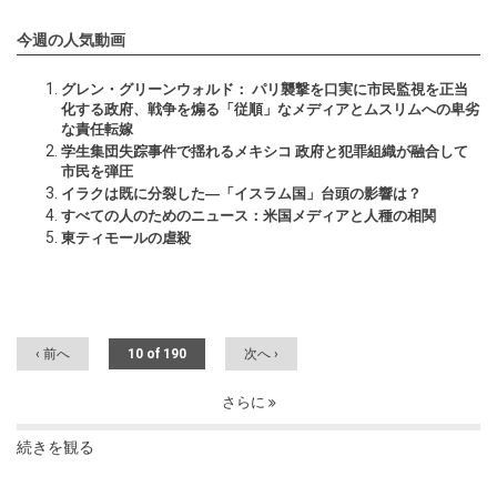
今週の人気動画
グレン・グリーンウォルド： パリ襲撃を口実に市民監視を正当
化する政府、戦争を煽る「従順」なメディアとムスリムへの卑劣
な責任転嫁
学生集団失踪事件で揺れるメキシコ 政府と犯罪組織が融合して
市民を弾圧
イラクは既に分裂した―「イスラム国」台頭の影響は？
すべての人のためのニュース：米国メディアと人種の相関
東ティモールの虐殺
‹ 前へ
10 of 190
次へ ›
さらに
続きを観る