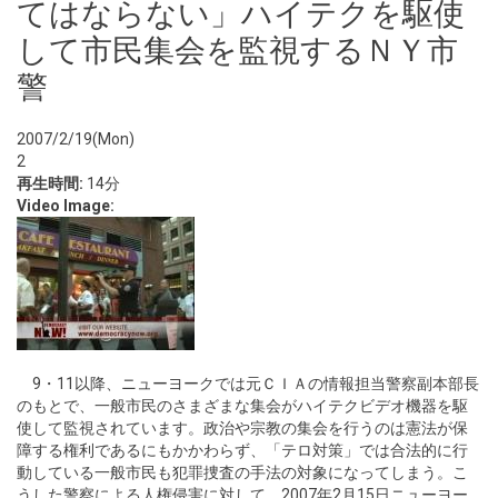
てはならない」ハイテクを駆使
して市民集会を監視するＮＹ市
警
2007/2/19(Mon)
2
再生時間:
14分
Video Image:
9・11以降、ニューヨークでは元ＣＩＡの情報担当警察副本部長
のもとで、一般市民のさまざまな集会がハイテクビデオ機器を駆
使して監視されています。政治や宗教の集会を行うのは憲法が保
障する権利であるにもかかわらず、「テロ対策」では合法的に行
動している一般市民も犯罪捜査の手法の対象になってしまう。こ
うした警察による人権侵害に対して、2007年2月15日ニューヨー