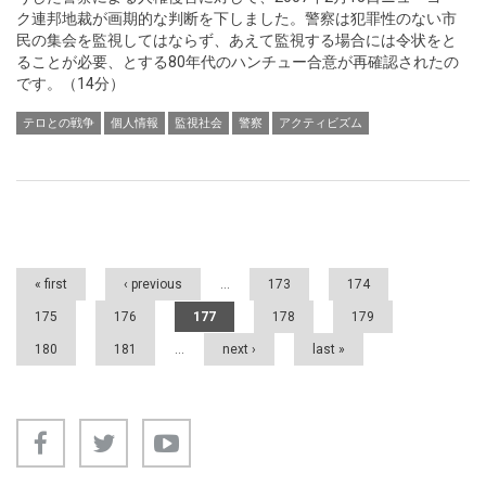
ク連邦地裁が画期的な判断を下しました。警察は犯罪性のない市
民の集会を監視してはならず、あえて監視する場合には令状をと
ることが必要、とする80年代のハンチュー合意が再確認されたの
です。（14分）
テロとの戦争
個人情報
監視社会
警察
アクティビズム
Pages
« first
‹ previous
…
173
174
175
176
177
178
179
180
181
…
next ›
last »