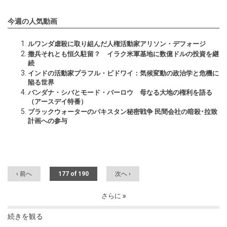
今週の人気動画
ルワンダ虐殺に取り組んだ人権活動家アリソン・デフォージ
撤兵それとも恒久駐留？ イラク米軍基地に数億ドルの投資を継
続
インドの活動家プラフル・ビドワイ：気候変動の政治学と危機に
陥る世界
バンダナ・シバとモード・バーロウ 母なる大地の権利を語る
（アースデイ特番）
ブラックウォーターのパキスタン秘密戦争 民間会社の暗殺･拉致
計画への参与
‹ 前へ
177 of 190
次へ ›
さらに
続きを観る