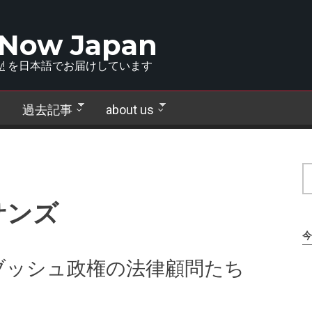
 Now Japan
!
を日本語でお届けしています
過去記事
about us
サンズ
今
ブッシュ政権の法律顧問たち