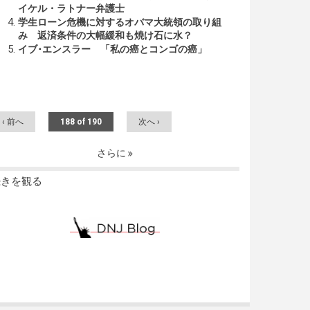
イケル・ラトナー弁護士
学生ローン危機に対するオバマ大統領の取り組
み 返済条件の大幅緩和も焼け石に水？
イブ･エンスラー 「私の癌とコンゴの癌」
‹ 前へ
188 of 190
次へ ›
さらに
続きを観る