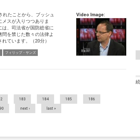
示されたことから、ブッシュ
Video Image:
にメスが入りつつありま
には、司法省が国防総省に
拷問を禁じた数々の法律よ
れています。（20分）
ー
フィリップ・サンズ
82
183
184
185
186
90
next ›
last »