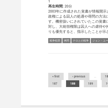
1
再生時間:
20分
2003年に作成された覚書が情報開
政権による囚人の処遇や尋問の方法
す。機密扱いにされていたこの覚書
対し、大統領権限は囚人への虐待や
りも優先すると、指示したことが示さ
戦争犯罪
拷問
テロとの戦争
ジョン・ユ
Pages
« first
‹ previous
…
1
187
188
189
1