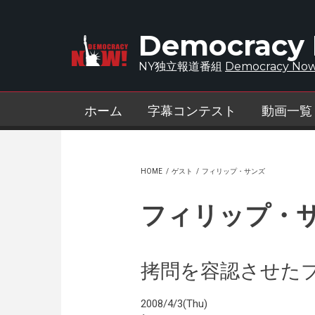
Skip to main content
Democracy
NY独立報道番組
Democracy Now
ホーム
字幕コンテスト
動画一覧
HOME
/
ゲスト
/
フィリップ・サンズ
フィリップ・
拷問を容認させた
2008/4/3(Thu)