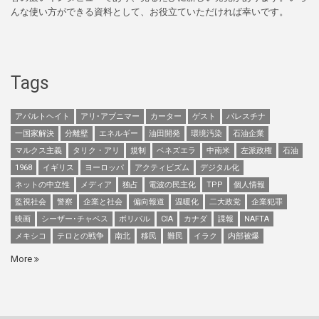
んな使い方ができる資料として、お役立ていただければ幸いです。
Tags
アパルトヘイト
アリ･アブニマー
カーター
ゲスト
パレスチナ
一国家解決
分離壁
エネルギー
油田開発
環境汚染
石油企業
マルクス主義
タリク・アリ
規制
ベネズエラ
中南米
左派政権
石油
1968
イギリス
ヨーロッパ
アクティビズム
デジタル化
ネットの中立性
メディア
独占
電波の民主化
TPP
個人情報
監視社会
警察
企業と社会
偏向報道
温暖化
二大政党
企業犯罪
映画
シーザー･チャベス
ボリバル
CIA
カナダ
諜報
NAFTA
メキシコ
テロとの戦争
南北
移民
難民
イラク
内部被爆
More