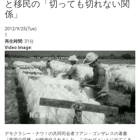
と移民の「切っても切れない関
係」
2012/9/25(Tue)
1
再生時間:
31分
Video Image:
デモクラシー・ナウ！の共同司会者フアン・ゴンザレスの著書
『帝国の収穫』が映画化されました。このセグメントに出てくる