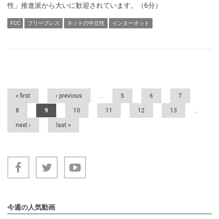
性」推進派から大いに歓迎されています。（6分）
FCC
フリープレス
ネットの中立性
インターネット
Pages
« first
‹ previous
…
5
6
7
8
9
10
11
12
13
…
next ›
last »
今週の人気動画