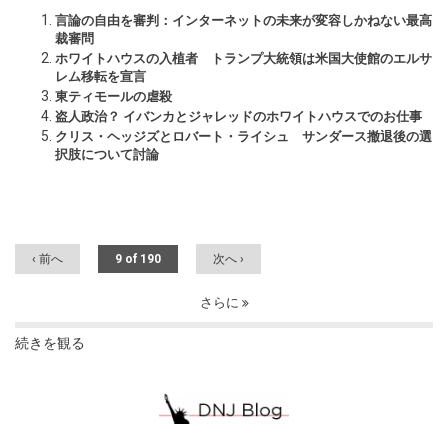
言論の自由を審判：インターネットの未来が変容しかねない最高
裁審問
ホワイトハウスの入植者 トランプ大統領は米国大使館のエルサ
レム移転を宣言
東ティモールの虐殺
盗人政治？ イバンカとジャレッドのホワイトハウスでのお仕事
クリス・ヘッジズとロバート・ライシュ サンダース撤退後の選
択肢について討論
‹ 前へ
9 of 190
次へ ›
さらに
続きを観る