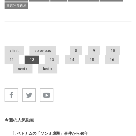
非営利放送局
Pages
« first
‹ previous
…
8
9
10
11
12
13
14
15
16
…
next ›
last »
今週の人気動画
ベトナムの「ソンミ虐殺」事件から40年