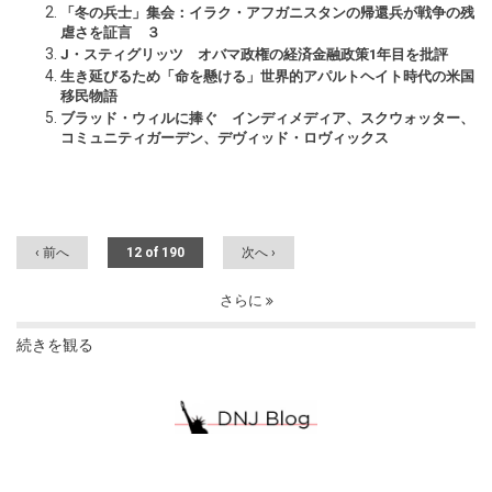
「冬の兵士」集会：イラク・アフガニスタンの帰還兵が戦争の残
虐さを証言 ３
J・スティグリッツ オバマ政権の経済金融政策1年目を批評
生き延びるため「命を懸ける」世界的アパルトヘイト時代の米国
移民物語
ブラッド・ウィルに捧ぐ インディメディア、スクウォッター、
コミュニティガーデン、デヴィッド・ロヴィックス
‹ 前へ
12 of 190
次へ ›
さらに
続きを観る