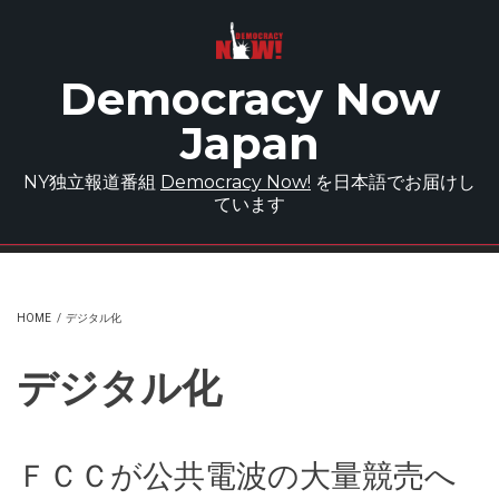
Skip to main content
Democracy Now
Japan
NY独立報道番組
Democracy Now!
を日本語でお届けし
ています
HOME
/
デジタル化
デジタル化
ＦＣＣが公共電波の大量競売へ