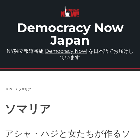
Skip to main content
Democracy Now
Japan
NY独立報道番組
Democracy Now!
を日本語でお届けし
ています
HOME
/
ソマリア
ソマリア
アシャ・ハジと女たちが作るソ