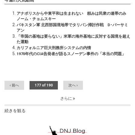
今週の人気動画
アナポリスから中東平和は生まれない 頼みは民衆の連帯のみ
ノーム・チョムスキー
パキスタン軍 北西部国境地帯でタリバン掃討作戦 D･バーサミ
アン
「帝国の基地は要らない」米軍の海外基地に反対する国境を超え
た運動
カリフォルニア巨大刑務所システムの内情
1970年代のCIA告発者が語るスノーデン事件の「本当の問題」
‹ 前へ
177 of 190
次へ ›
さらに
続きを観る