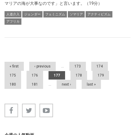
マリアの海が大事なのです」と言います。（19分）
人道介入
ジェンダー
フェミニズム
ソマリア
アクティビズム
アフリカ
Pages
« first
‹ previous
…
173
174
175
176
177
178
179
180
181
…
next ›
last »