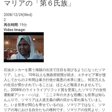
マリアの「第６氏族」
2008/12/24(Wed)
2
再生時間:
19分
Video Image:
石油タンカーを襲う海賊の出没で注目を浴びるようになったソマ
リア。しかし、10年以上も無政府状態が続き、エチオピア軍が侵
入してからの２年間は暴力行使が最悪の水準に達し、何百万人も
の生活が脅かされていることは、ほとんど報道されませんでし
た。2008年のライトライブリフッド賞を受賞したソマリアの女性
運動家アシャ・ハジは、「ここ２年の大きな危機にも世界は知ら
んふりで、ソマリアは人道主義の網の目から零れ落ちていまし
た。いま世界が関心を寄せているのは、ソマリアではなく、ソマ
リアの海における自分たちの権利です。ソマリアの住民より、ソ