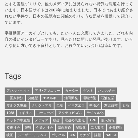
とする番組づくりで、他のメディアには見られない特異な報道を行って
います。日本語サイトは2007年に始まりました。日本ではあまり紹介さ
れない事件や、日本の視聴者に関係のありそうな題材を厳選して紹介し
ています。
字幕動画アーカイブとしても、たいへんに充実してきました。どれも内
容の濃いインタビューであり、見るたびに新しい発見があります。いろ
んな使い方ができる資料として、お役立ていただければ幸いです。
Tags
アパルトヘイト
アリ･アブニマー
カーター
ゲスト
パレスチナ
一国家解決
分離壁
エネルギー
油田開発
環境汚染
石油企業
マルクス主義
タリク・アリ
規制
ベネズエラ
中南米
左派政権
石油
1968
イギリス
ヨーロッパ
アクティビズム
デジタル化
ネットの中立性
メディア
独占
電波の民主化
TPP
個人情報
監視社会
警察
企業と社会
偏向報道
温暖化
二大政党
企業犯罪
映画
シーザー･チャベス
ボリバル
CIA
カナダ
諜報
NAFTA