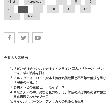
« first
‹ previous
…
4
5
6
7
8
9
10
11
12
…
next ›
last »
今週の人気動画
「ピンチはチャンス」ナオミ・クライン 巨大ハリケーン「サン
ディ」後の戦略を語る
アルンダティ・ロイ：資本主義は気候危機と不平等の解決を阻む
「宗教の一種」）
公共テレビの巨星ビル・モイヤーズ
声なき人々の声、異なる見方を伝え、対話の架け橋をめざす独立
報道機関アルジャジーラ
マイケル・ポーラン アメリカ人の危険な食生活