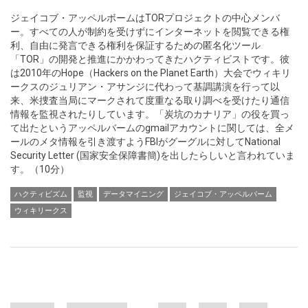
ジェイコブ・アッペルボームはTORプロジェクトの中心メンバ
ー。すべての人が制約を受けずにインターネットを閲覧できる権
利、自由に発言できる権利を保証するための匿名化ツール
「TOR」の開発と推進にかかわってきたハクティビストです。彼
は2010年のHope（Hackers on the Planet Earth）大会でウィキリ
ークスのジュリアン・アサンジに代わって基調講演を行って以
来、米捜査当局にマークされて度重なる取り調べを受けたり通信
情報を監視されたりしています。「炭坑のカナリア」の役を買っ
て出たというアッペルバームのgmailアカウントに関しては、全メ
ールのメタ情報を引き渡すようFBIがグーグルに対してNational
Security Letter (国家安全保障書簡)を出したらしいと言われていま
す。（10分）
ハクティビズム
監視
データマイニング
ジェイコブ・アッペルバーム
ウィキリークス
Pages