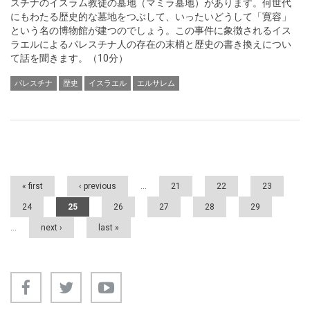
スチナのイスラム教徒の墓地（マミラ墓地）があります。何世代
にもわたる歴史的な墓地をつぶして、いったいどうして「寛容」
という名の博物館が建つのでしょう。この事件に象徴されるイス
ラエルによるパレスチナ人の存在の末梢と歴史の書き換えについ
て話を聞きます。（10分）
パレスチナ
歴史
イスラエル
エルサレム
Pages
« first
‹ previous
…
21
22
23
24
25
26
27
28
29
…
next ›
last »