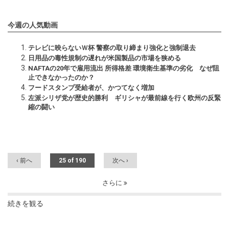
今週の人気動画
テレビに映らないＷ杯 警察の取り締まり強化と強制退去
日用品の毒性規制の遅れが米国製品の市場を狭める
NAFTAの20年で雇用流出 所得格差 環境衛生基準の劣化 なぜ阻
止できなかったのか？
フードスタンプ受給者が、かつてなく増加
左派シリザ党が歴史的勝利 ギリシャが最前線を行く欧州の反緊
縮の闘い
‹ 前へ
25 of 190
次へ ›
さらに
続きを観る