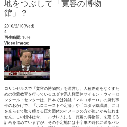
地をつぶして「寛容の博物
館」？
2010/2/10(Wed)
4
再生時間:
10分
Video Image:
ロサンゼルスで「寛容の博物館」を運営し、人種差別をなくすた
めの啓蒙教育を行っているユダヤ系人権団体サイモン・ウィーゼ
ンタール・センターは、日本では雑誌『マルコポーロ』の廃刊事
件のおかげで、「ホロコースト否定論」や「ユダヤ陰謀説」に目
を光らせて取り締まる圧力団体のイメージの方が強いかも知れま
せん。この団体は今、エルサレムにも「寛容の博物館」を建てる
計画を進めていますが、その予定地には十字軍の時代に遡るパレ