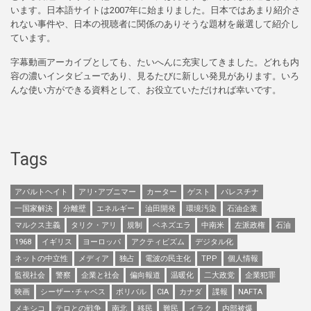
います。日本語サイトは2007年に始まりました。日本ではあまり紹介さ
れない事件や、日本の視聴者に関係のありそうな題材を厳選して紹介し
ています。
字幕動画アーカイブとしても、たいへんに充実してきました。どれも内
容の濃いインタビューであり、見るたびに新しい発見があります。いろ
んな使い方ができる資料として、お役立ていただければ幸いです。
Tags
アパルトヘイト
アリ･アブニマー
カーター
ゲスト
パレスチナ
一国家解決
分離壁
エネルギー
油田開発
環境汚染
石油企業
マルクス主義
タリク・アリ
規制
ベネズエラ
中南米
左派政権
石油
1968
イギリス
ヨーロッパ
アクティビズム
デジタル化
ネットの中立性
メディア
独占
電波の民主化
TPP
個人情報
監視社会
警察
企業と社会
偏向報道
温暖化
二大政党
企業犯罪
映画
シーザー･チャベス
ボリバル
CIA
カナダ
諜報
NAFTA
メキシコ
テロとの戦争
南北
移民
難民
イラク
内部被爆