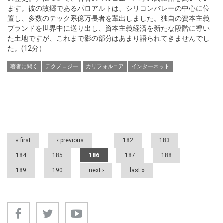
ます。彼の故郷であるパロアルトは、シリコンバレーの中心に位
置し、多数のテック系億万長者を輩出しました。独自の資本主義
ブランドを世界中に送り出し、資本主義経済を新たな段階に導い
た土地ですが、これまで影の部分はあまり語られてきませんでし
た。(12分）
著者に聞く
テクノロジー
カリフォルニア
インターネット
Pages
« first
‹ previous
…
182
183
184
185
186
187
188
189
190
next ›
last »