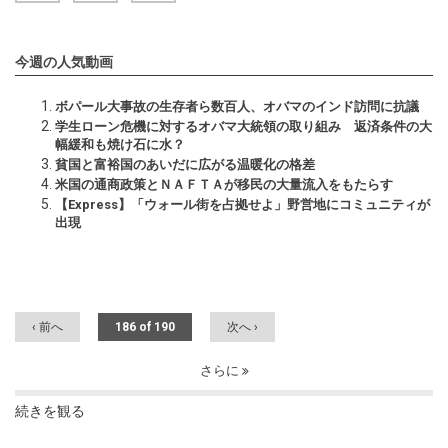
今週の人気動画
ボパール大事故の生存者ら数百人、オバマのインド訪問に抗議
学生ローン危機に対するオバマ大統領の取り組み 返済条件の大
幅緩和も焼け石に水？
貧国と富裕国のあいだに広がる温暖化の格差
米国の通商政策とＮＡＦＴＡが移民の大量流入をもたらす
【Express】「ウォール街を占拠せよ」野営地にコミュニティが
出現
‹ 前へ
186 of 190
次へ ›
さらに
続きを観る