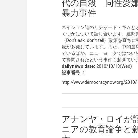
代の自殺 同性愛
暴力事件
ネイション誌のリチャード・キムと
くつかについて話し合います。連邦
（Don't ask, don't tel
殺が多発しています。また、中間選
ているほか、ニューヨークではつい
て拷問されたという事件も起きてい
dailynews date:
2010/10/13(Wed)
記事番号:
1
http://www.democracynow.org/2010/1
アナンヤ・ロイが
ニアの教育論争と