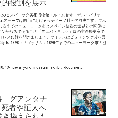
史的役割を展示
ムのヒスパニック美術博物館エル・ムセオ・デル・バリオ
）で始まった展示のテーマは同市におけるラティーノ社会の歴史です。展示
終わるまでのニューヨーク市とスペイン語圏の世界との関係に
イン語読みであるこの「ヌエバ・ヨルク」展の主任歴史家で
ウォレスに話を聞きましょう。ウォレスはピュリッツァ賞を受
w York City to 1898（『ゴッサム：1898年までのニューヨーク市の歴
10/13/nueva_york_museum_exhibit_documen...
書 グアンタナ
 死者や証人へ
書き換えられた