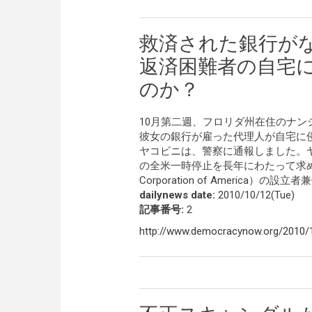
救済された銀行が
返済困難者の自宅
のか？
10月第二週、フロリダ州在住のナ
彼女の銀行が雇った代理人が自宅に
ヤコビニは、警察に通報しました。
の全米一時停止を長年にわたって求めている住
Corporation of America
dailynews date:
2010/10/12(Tue)
記事番号:
2
http://www.democracynow.org/2010/