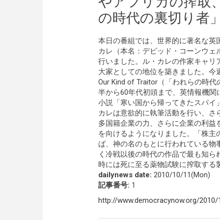
やアフリカの搾取
の時代の裏切り者
本日の番組では、世界的に著名な英
カレ（本名：デビッド・コーンウェ
行いました。ル・カレの作家キャリア
大家としての地位を築きました。今
Our Kind of Traitor（「
半から60年代初頭まで、英情報機関
小説「寒い国から帰ってきたスパイ
カレは意欲的に執筆活動を行い、さ
多国籍企業の力、さらに企業の利益
を向けるようになりました。「株主
ば、神の名のもとに行われている物
く冷戦以後の時代の作品で最も知ら
時には死に至る薬物試験に搾取する
dailynews date:
2010/10/11(Mon)
記事番号:
1
http://www.democracynow.org/2010/10/