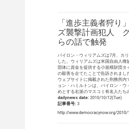
「進歩主義者狩り」
ズ襲撃計画犯人 
らの話で触発
バイロン・ウィリアムズは7月、カ
した。ウィリアムズは米国自由人権協
団体に資金を提供する小規模財団タイズ・
の殺害を企てたことで告訴されました。一
ウェブサイトに掲載された刑務所内
ョン・ハミルトンは、バイロン・ウ
めとする右派のマスコミ有名人たち
dailynews date:
2010/10/12(Tue)
記事番号:
3
http://www.democracynow.org/2010/1