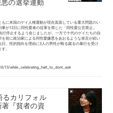
嫌悪の選挙運動
ともに米国のゲイ人権運動が現在直面している重大問題のい
判事が12日に同性愛者の従軍を禁じた「同性愛公言禁止」
l）政策を直ちに執行停止するよう命じましたが、一方で十代のゲイたちの自
挙を前に政治家による同性愛嫌悪をあおるような発言が続い
先日、性的指向を理由に3人の男性が殴る蹴るの暴行を受け
ます。
0/13/while_celebrating_halt_to_dont_ask
語るカリフォル
新著『貧者の資