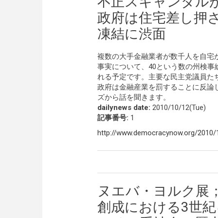
不正スキャンダル
政府は住宅差し押
凍結に渋面
複数の大手金融業者が数千人を自宅
事実について、40という数の州検事
れる予定です。主要な民主党議員た
政府は金融産業を罰することに反論
ズから話を聞きます。
dailynews date:
2010/10/12(Tue)
記事番号:
1
http://www.democracynow.org/2010
ヌエバ・ヨルク展
創成における3世