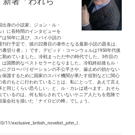
、新著「われら
」
国出身の小説家、ジョン・ル・
ル）に長時間のインタビューを
は50年に及び、スパイ小説の
週刊行予定で、彼の22冊目の著作となる最新小説の題名は、
われらの時代の裏切り者」）です。デビッド・コーンウェルは1950年代後
に勤めていました。冷戦まっただ中の時代でした。3作目の
」は国際的なベストセラーとなりました。冷戦終結後もル・
らにグローバリゼーションの不公平さや、歯止めの効かない
を保護するために国家のスパイ機関が果たす役割などに関心
の名のもとに行われていることは、私にとって、あえて言え
事と同じくらい恐ろしい」と、ル・カレは述べます。おそら
れているのは、何も知らされていないケニア人たちを危険で
製薬会社を描いた「ナイロビの蜂」でしょう。
11/exclusive_british_novelist_john_l...