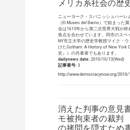
メリカ系社会の歴
ニューヨーク・スパニッシュハーレ
（El Museo del Barrio
会は1613年から第二次世界大戦が
焦点を合わせています。同市のスペ
NY市立大学の歴史学教授マイク・
けたGotham: A History of Ne
史』）の共著者でもあります。
dailynews date:
2010/10/13(Wed)
記事番号:
3
http://www.democracynow.org/2010/
消えた判事の意見
モ被拘束者の裁判
の拷問を隠すため