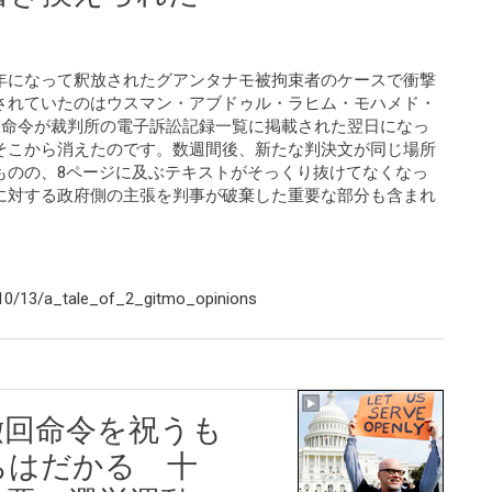
年になって釈放されたグアンタナモ被拘束者のケースで衝撃
されていたのはウスマン・アブドゥル・ラヒム・モハメド・
放命令が裁判所の電子訴訟記録一覧に掲載された翌日になっ
そこから消えたのです。数週間後、新たな判決文が同じ場所
ものの、8ページに及ぶテキストがそっくり抜けてなくなっ
に対する政府側の主張を判事が破棄した重要な部分も含まれ
10/13/a_tale_of_2_gitmo_opinions
撤回命令を祝うも
ちはだかる 十