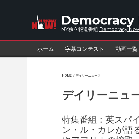
Skip to main content
Democracy
NY独立報道番組
Democracy Now
ホーム
字幕コンテスト
動画一覧
HOME
/
デイリーニュース
デイリーニュ
特集番組：英スパ
ン・ル・カレが語