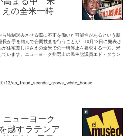
が高まる中 米
さえの全米一時
から強制退去させる際に不正を働いた可能性があるという新
総長が手を結んで合同捜査を行うことが、10月13日に発表さ
ちが住宅差し押さえの全米での一時停止を要求する一方、米
しています。ニューヨーク州選出の民主党議員エド・タウン
/10/12/as_fraud_scandal_grows_white_house
；ニューヨーク
紀を越すラテンア