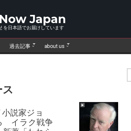
 Now Japan
!
を日本語でお届けしています
過去記事
about us
ース
イ小説家ジョ
る イラク戦争