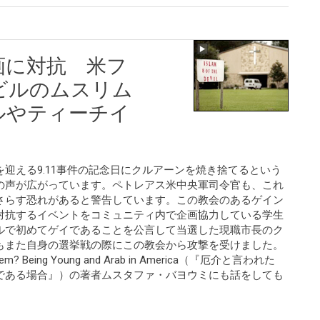
画に対抗 米フ
ビルのムスリム
ルやティーチイ
迎える9.11事件の記念日にクルアーンを焼き捨てるという
の声が広がっています。ペトレアス米中央軍司令官も、これ
さらす恐れがあると警告しています。この教会のあるゲイン
対抗するイベントをコミュニティ内で企画協力している学生
ルで初めてゲイであることを公言して当選した現職市長のク
もまた自身の選挙戦の際にこの教会から攻撃を受けました。
oblem? Being Young and Arab in America（『厄介と言われた
である場合』）の著者ムスタファ・バヨウミにも話をしても