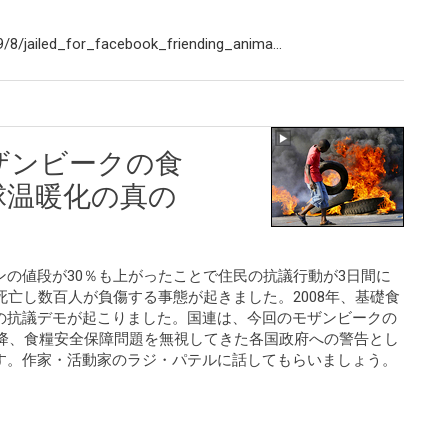
8/jailed_for_facebook_friending_anima...
ザンビークの食
球温暖化の真の
の値段が30％も上がったことで住民の抗議行動が3日間に
死亡し数百人が負傷する事態が起きました。2008年、基礎食
の抗議デモが起こりました。国連は、今回のモザンビークの
以降、食糧安全保障問題を無視してきた各国政府への警告とし
す。作家・活動家のラジ・パテルに話してもらいましょう。