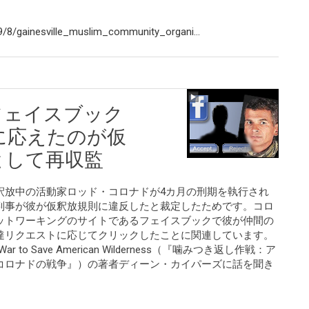
/8/gainesville_muslim_community_organi...
フェイスブック
に応えたのが仮
として再収監
釈放中の活動家ロッド・コロナドが4カ月の刑期を執行され
判事が彼が仮釈放規則に違反したと裁定したためです。コロ
ットワーキングのサイトであるフェイスブックで彼が仲間の
達リクエストに応じてクリックしたことに関連しています。
ado’s War to Save American Wilderness（『噛みつき返し作戦：ア
コロナドの戦争』）の著者ディーン・カイパーズに話を聞き