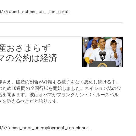
9/7/robert_scheer_on__the_great
 破産おさまらず
バマの公約は経済
押さえ、破産の割合が好転する様子もなく悪化し続ける中、
のため10週間の全国行脚を開始しました。ネイション誌のワ
話を聞きます。彼はオバマがフランクリン・D・ルーズベル
さを訴えるべきだと語ります。
/7/facing_poor_unemployment_foreclosur...