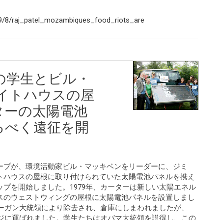
9/8/raj_patel_mozambiques_food_riots_are
の学生とビル・
イトハウスの屋
ターの太陽電池
るべく遠征を開
ープが、環境活動家ビル・マッキベンをリーダーに、ジミ
トハウスの屋根に取り付けられていた太陽電池パネルを携え
プを開始しました。1979年、カーターは新しい太陽エネル
スのウェストウィングの屋根に太陽電池パネルを設置しまし
レーガン大統領により除去され、倉庫にしまわれましたが、
ッジに運ばれました。学生たちはオバマ大統領を説得し、この