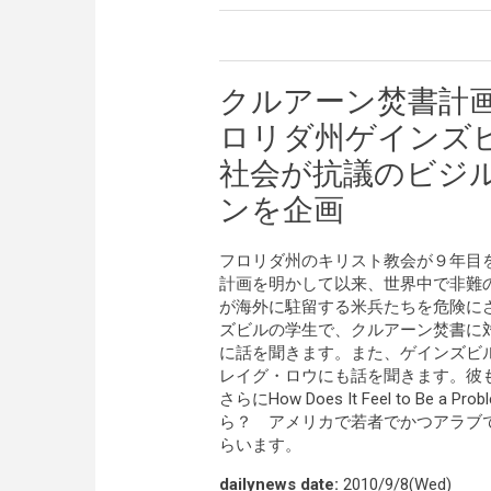
クルアーン焚書計
ロリダ州ゲインズ
社会が抗議のビジ
ンを企画
フロリダ州のキリスト教会が９年目を
計画を明かして以来、世界中で非難
が海外に駐留する米兵たちを危険に
ズビルの学生で、クルアーン焚書に
に話を聞きます。また、ゲインズビ
レイグ・ロウにも話を聞きます。彼
さらにHow Does It Feel to Be a Pr
ら？ アメリカで若者でかつアラブ
らいます。
dailynews date:
2010/9/8(Wed)