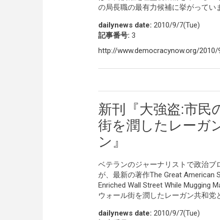
の局長職の最有力候補に挙がってい
dailynews date:
2010/9/7(Tue)
記事番号:
3
http://www.democracynow.org/2010/9
新刊『大強盗:市民
街を潤したレーガ
ン』
ベテランのジャーナリストで政治ブ
が、最新の著作The Great American Stick
Enriched Wall Street While
ウォール街を潤したレーガン共和党
dailynews date:
2010/9/7(Tue)