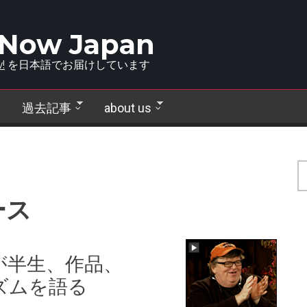
 Now Japan
!
を日本語でお届けしています
過去記事
about us
ース
が半生、作品、
ズムを語る