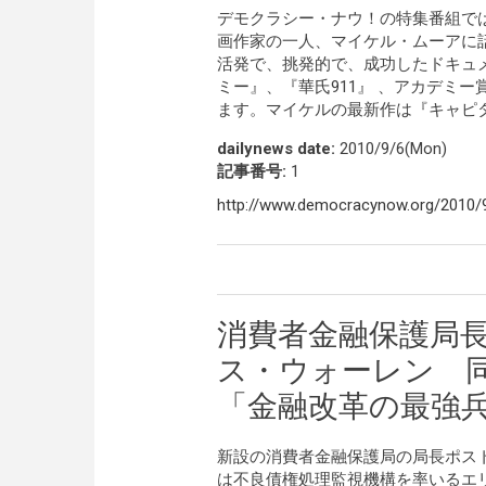
デモクラシー・ナウ！の特集番組で
画作家の一人、マイケル・ムーアに
活発で、挑発的で、成功したドキュ
ミー』、『華氏911』 、アカデミ
ます。マイケルの最新作は『キャピ
dailynews date:
2010/9/6(Mon)
記事番号:
1
http://www.democracynow.org/2010/
消費者金融保護局
ス・ウォーレン 
「金融改革の最強
新設の消費者金融保護局の局長ポス
は不良債権処理監視機構を率いるエ