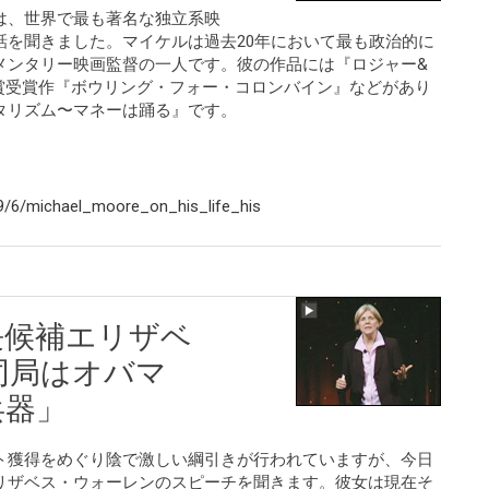
は、世界で最も著名な独立系映
話を聞きました。マイケルは過去20年において最も政治的に
メンタリー映画監督の一人です。彼の作品には『ロジャー&
ー賞受賞作『ボウリング・フォー・コロンバイン』などがあり
タリズム〜マネーは踊る』です。
9/6/michael_moore_on_his_life_his
長候補エリザベ
同局はオバマ
兵器」
ト獲得をめぐり陰で激しい綱引きが行われていますが、今日
リザベス・ウォーレンのスピーチを聞きます。彼女は現在そ