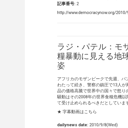
記事番号:
2
http://www.democracynow.org/2010/9/
ラジ・パテル：モ
糧暴動に見える地
姿
アフリカのモザンビークで先週、パン
わたって続き、警察の鎮圧で13人が
品の価格高騰で世界中の国々で怒り
騒動はその2008年の世界食糧危機
て受け止められるべきだとしていま
★ 字幕動画はこちら
dailynews date:
2010/9/8(Wed)