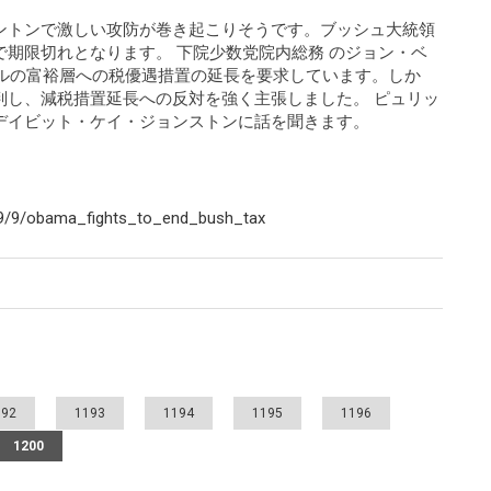
ントンで激しい攻防が巻き起こりそうです。ブッシュ大統領
期限切れとなります。 下院少数党院内総務 のジョン・ベ
ドルの富裕層への税優遇措置の延長を要求しています。しか
判し、減税措置延長への反対を強く主張しました。 ピュリッ
デイビット・ケイ・ジョンストンに話を聞きます。
/9/9/obama_fights_to_end_bush_tax
192
1193
1194
1195
1196
1200