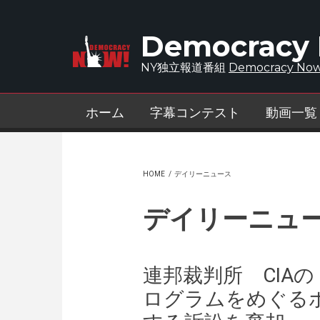
Skip to main content
Democracy
NY独立報道番組
Democracy Now
ホーム
字幕コンテスト
動画一覧
HOME
/
デイリーニュース
デイリーニュ
連邦裁判所 CIA
ログラムをめぐる