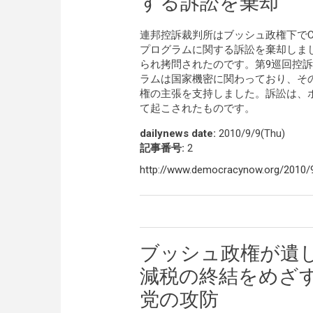
する訴訟を棄却
連邦控訴裁判所はブッシュ政権下でCIAが行っ
プログラムに関する訴訟を棄却しま
られ拷問されたのです。第9巡回控
ラムは国家機密に関わっており、そ
権の主張を支持しました。訴訟は、
て起こされたものです。
dailynews date:
2010/9/9(Thu)
記事番号:
2
http://www.democracynow.org/2010/9
ブッシュ政権が遺
減税の終結をめざ
党の攻防