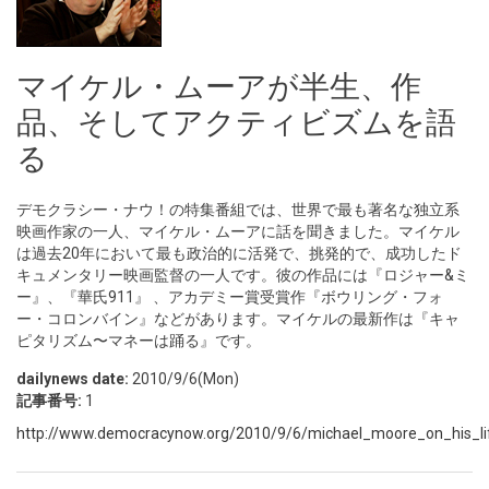
マイケル・ムーアが半生、作
品、そしてアクティビズムを語
る
デモクラシー・ナウ！の特集番組では、世界で最も著名な独立系
映画作家の一人、マイケル・ムーアに話を聞きました。マイケル
は過去20年において最も政治的に活発で、挑発的で、成功したド
キュメンタリー映画監督の一人です。彼の作品には『ロジャー&ミ
ー』、『華氏911』 、アカデミー賞受賞作『ボウリング・フォ
ー・コロンバイン』などがあります。マイケルの最新作は『キャ
ピタリズム〜マネーは踊る』です。
dailynews date:
2010/9/6(Mon)
記事番号:
1
http://www.democracynow.org/2010/9/6/michael_moore_on_his_li