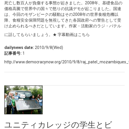
死亡し数百人が負傷する事態が起きました。2008年、基礎食品の
価格高騰で世界中の国々で怒りの抗議デモが起こりました。国連
は、今回のモザンビークの騒動はその2008年の世界食糧危機以
降、食糧安全保障問題を無視してきた各国政府への警告として受
け止められるべきだとしています。作家・活動家のラジ・パテル
に話してもらいましょう。
★ 字幕動画はこちら
dailynews date:
2010/9/8(Wed)
記事番号:
1
http://www.democracynow.org/2010/9/8/raj_patel_mozambiques_f
ユニティカレッジの学生とビ