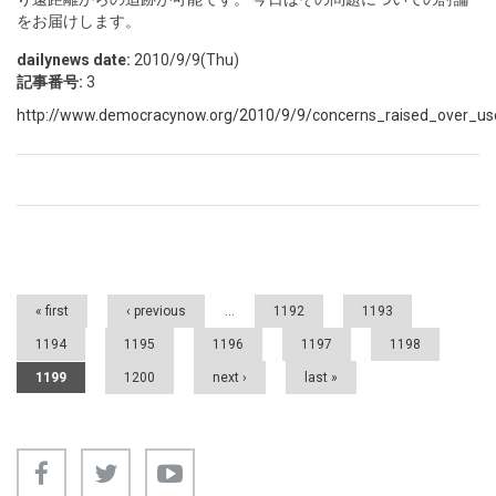
をお届けします。
dailynews date:
2010/9/9(Thu)
記事番号:
3
http://www.democracynow.org/2010/9/9/concerns_raised_over_u
Pages
« first
‹ previous
…
1192
1193
1194
1195
1196
1197
1198
1199
1200
next ›
last »