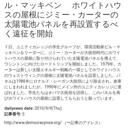
ル・マッキベン ホワイトハウ
スの屋根にジミー・カーターの
太陽電池パネルを再設置するべ
く遠征を開始
７日、ユニティカレッジの学生グループが、環境活動家ビル・マ
ッキベンをリーダーに、ジミー・カーターが大統領時代にホワイ
トハウスの屋根に取り付けられていた太陽電池パネルを携えて、
ワシントンに向けたロードトリップを開始しました。1979年、カ
ーターは新しい太陽エネルギー戦略の一環としてホワイトハウス
のウェストウィングの屋根に太陽電池パネルを設置しました。パ
ネルは1986年にロナルド・レーガン大統領により除去され、倉庫
にしまわれましたが、1990年にメイン州のユニティカレッジに運
ばれました。学生たちはオバマ大統領を説得し、このパネルを再
びホワイトハウスの屋根に設置してもらおうと願っています。
dailynews date:
2010/9/9(Thu)
記事番号:
5
http://www.democracynow.org/
（〜記事のアドレス）