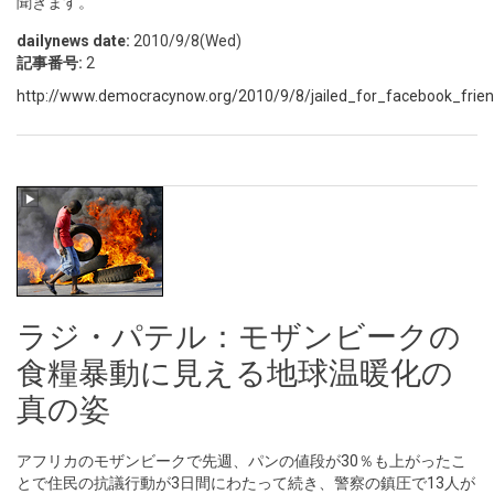
聞きます。
dailynews date:
2010/9/8(Wed)
記事番号:
2
http://www.democracynow.org/2010/9/8/jailed_for_facebook_frien
ラジ・パテル：モザンビークの
食糧暴動に見える地球温暖化の
真の姿
アフリカのモザンビークで先週、パンの値段が30％も上がったこ
とで住民の抗議行動が3日間にわたって続き、警察の鎮圧で13人が