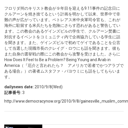
フロリダ州のキリスト教会が９年目を迎える9.11事件の記念日に
クルアーンを焼き捨てるという計画を明かして以来、世界中で非
難の声が広がっています。ペトレアス米中央軍司令官も、これが
海外に駐留する米兵たちを危険にさらす恐れがあると警告してい
ます。この教会のあるゲインズビルの学生で、クルアーン焚書に
対抗するイベントをコミュニティ内で企画協力している学生に話
を聞きます。また、ゲインズビルで初めてゲイであることを公言
して当選した現職市長のクレイグ・ロウにも話を聞きます。彼も
また自身の選挙戦の際にこの教会から攻撃を受けました。さらに
How Does It Feel to Be a Problem? Being Young and Arab in
America（『厄介と言われたら？ アメリカで若者でかつアラブで
ある場合』）の著者ムスタファ・バヨウミにも話をしてもらいま
す。
dailynews date:
2010/9/8(Wed)
記事番号:
3
http://www.democracynow.org/2010/9/8/gainesville_muslim_commu