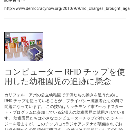
http://www.democracynow.org/2010/9/9/no_charges_brought_agains
コンピューター RFID チップを使
用した幼稚園児の追跡に懸念
カリフォルニア州の公立幼稚園で子供たちの動きを追うために
RFID チップを使っていることが、プライバシー擁護者たちの間で
問題になっています。 この技術はリッチモンド市のヘッドスター
ト・プログラムに参加している240人の幼稚園児に試用されていま
す。 幼稚園児たちは小さなコンピューターチップが付いたジャー
ジーを着ますが、このチップにはラジオアンテナが装備されてお
り遠距離からの追跡が可能です。 今日はその問題についての討論