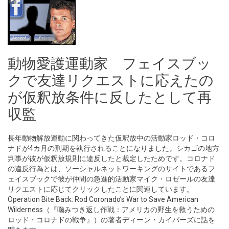
動物愛護運動家 フェイスブッ
クで友達リクエストに応えたの
が仮釈放条件に反したとして再
収監
長年動物解放運動に関わってきた仮釈放中の活動家ロッド・コロ
ナドが4カ月の刑期を執行されることになりました。シカゴの地方
判事が彼が仮釈放規則に違反したと裁定したためです。コロナド
の違反行為とは、ソーシャルネットワーキングのサイトであるフ
ェイスブックで彼が仲間の急進的活動家マイク・ロゼールの友達
リクエストに応じてクリックしたことに関連しています。
Operation Bite Back: Rod Coronado’s War to Save American
Wilderness（『噛みつき返し作戦：アメリカの野生を救うための
ロッド・コロナドの戦争』）の著者ディーン・カイパーズに話を