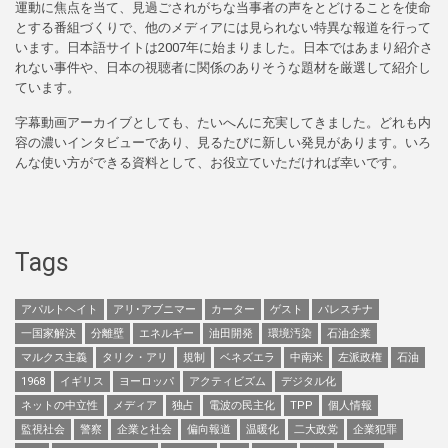
運動に焦点を当て、見過ごされがちな当事者の声をとどけることを使命
とする番組づくりで、他のメディアには見られない特異な報道を行って
います。日本語サイトは2007年に始まりました。日本ではあまり紹介さ
れない事件や、日本の視聴者に関係のありそうな題材を厳選して紹介し
ています。
字幕動画アーカイブとしても、たいへんに充実してきました。どれも内
容の濃いインタビューであり、見るたびに新しい発見があります。いろ
んな使い方ができる資料として、お役立ていただければ幸いです。
Tags
アパルトヘイト
アリ･アブニマー
カーター
ゲスト
パレスチナ
一国家解決
分離壁
エネルギー
油田開発
環境汚染
石油企業
マルクス主義
タリク・アリ
規制
ベネズエラ
中南米
左派政権
石油
1968
イギリス
ヨーロッパ
アクティビズム
デジタル化
ネットの中立性
メディア
独占
電波の民主化
TPP
個人情報
監視社会
警察
企業と社会
偏向報道
温暖化
二大政党
企業犯罪