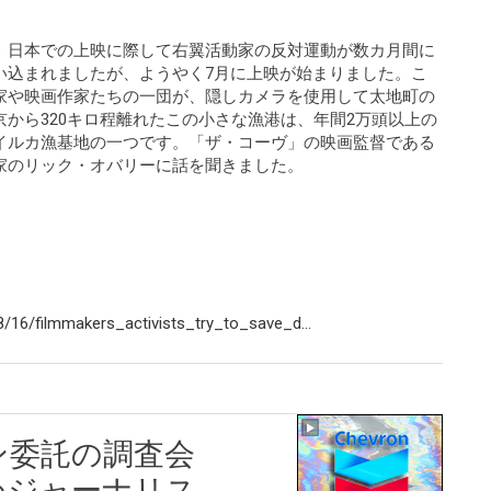
、日本での上映に際して右翼活動家の反対運動が数カ月間に
い込まれましたが、ようやく7月に上映が始まりました。こ
家や映画作家たちの一団が、隠しカメラを使用して太地町の
から320キロ程離れたこの小さな漁港は、年間2万頭以上の
イルカ漁基地の一つです。「ザ・コーヴ」の映画監督である
家のリック・オバリーに話を聞きました。
16/filmmakers_activists_try_to_save_d...
ン委託の調査会
めジャーナリス