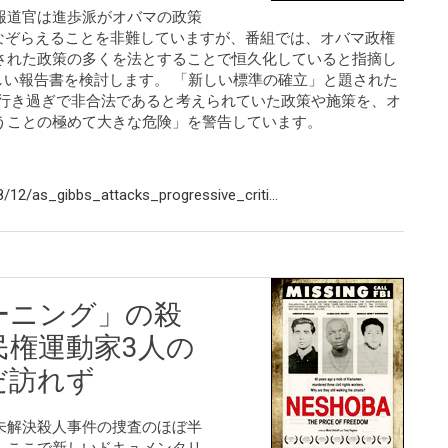
報道官は進歩派がオバマの政策
なぞらえることを非難していますが、番組では、オバマ政権
された政策の多くを法とすることで恒久化していると指摘し
新しい報告書を検討します。 「新しい標準の確立」と題された
に行き過ぎで非合法であると考えられていた政策や施策を、オ
うことの極めて大きな危険」を警告しています。
12/as_gibbs_attacks_progressive_criti...
ーニング」の殺
民権運動家3人の
だ訪れず
未解決殺人事件の捜査のほぼ半