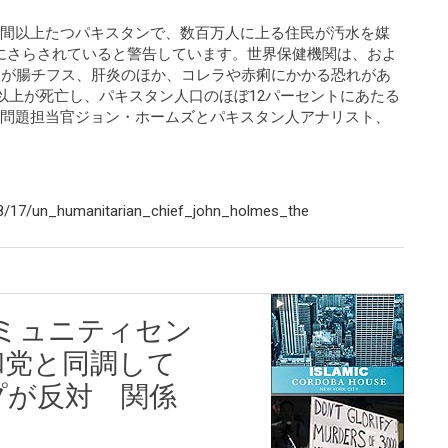
週間以上たつパキスタンで、数百万人に上る住民が汚水を媒
にさらされていると警告しています。世界保健機関は、およ
）が腸チフス、肝炎のほか、コレラや赤痢にかかる恐れがあ
人以上が死亡し、パキスタン人口のほぼ12パーセントにあたる
道問題担当官ジョン・ホームズとパキスタン人アナリスト、
8/17/un_humanitarian_chief_john_holmes_the
ミュニティセン
和党と同調して
プが反対 関係