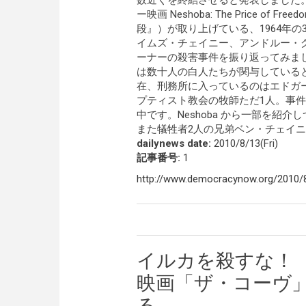
数近くを終結させると発表しました
ー映画 Neshoba: The Price of
段』）が取り上げている、1964年
イムズ・チェイニー、アンドルー・
ーナーの殺害事件を振り返ってみま
は数十人の白人たちが関与している
在、刑務所に入っているのはエドガ
プティスト教会の牧師ただ1人。事件
中です。Neshoba から一部を紹
また犠牲者2人の兄弟ベン・チェイ
dailynews date:
2010/8/13(Fri)
記事番号:
1
http://www.democracynow.org/2010/8
イルカを殺すな！
映画「ザ・コーヴ
る