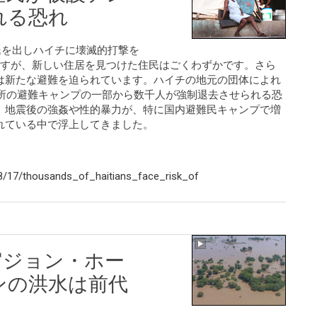
れる恐れ
難民を出しハイチに壊滅的打撃を
ますが、新しい住居を見つけた住民はごくわずかです。さら
は新たな避難を迫られています。ハイチの地元の団体によれ
カ所の避難キャンプの一部から数千人が強制退去させられる恐
、地震後の強姦や性的暴力が、特に国内避難民キャンプで増
れている中で浮上してきました。
8/17/thousands_of_haitians_face_risk_of
官ジョン・ホー
ンの洪水は前代