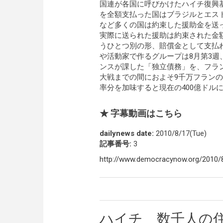
国連が各国に呼びかけたハイチ復興
を全額支払った国はブラジルとエス
など多くの国は約束した援助金を送
実際に送られた援助は約束された金
うひとつ別の形、賠償金として支払
や活動家で作るグループは8月第3週
ンスが課した「独立債務」を、フラ
大戦までの間におよそ9千万フラン
率分を加味すると現在の400億ドル
★ 字幕動画はこちら
dailynews date:
2010/8/17(Tue)
記事番号:
3
http://www.democracynow.org/2010/8
ハイチ 数千人の