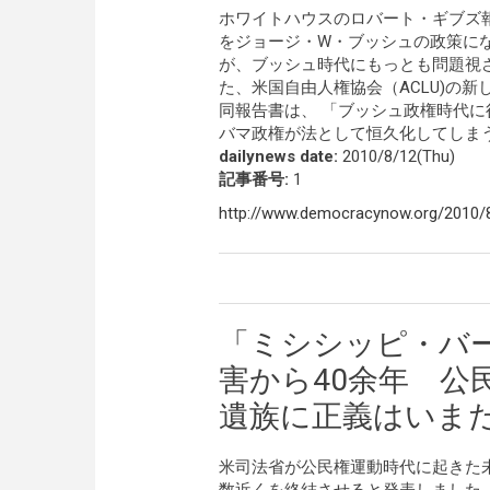
ホワイトハウスのロバート・ギブズ
をジョージ・W・ブッシュの政策に
が、ブッシュ時代にもっとも問題視
た、米国自由人権協会（ACLU)の
同報告書は、 「ブッシュ政権時代
バマ政権が法として恒久化してしま
dailynews date:
2010/8/12(Thu)
記事番号:
1
http://www.democracynow.org/2010/8/
「ミシシッピ・バ
害から40余年 公
遺族に正義はいま
米司法省が公民権運動時代に起きた