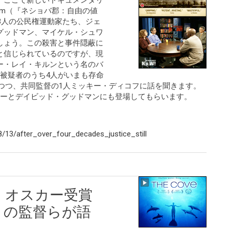
。ここで新しいドキュメンタリ
 Freedom（『ネショバ郡：自由の値
の3人の公民権運動家たち、ジェ
グッドマン、マイケル・シュワ
しょう。この殺害と事件隠蔽に
と信じられているのですが、現
ー・レイ・キルンという名のバ
被疑者のうち4人がいまも存命
介しつつ、共同監督の1人ミッキー・ディコフに話を聞きます。
ニーとデイビッド・グッドマンにも登場してもらいます。
/13/after_over_four_decades_justice_still
 オスカー受賞
」の監督らが語