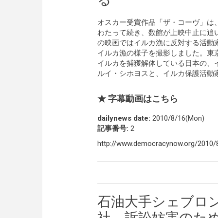
オスカー受賞作品「ザ・コーヴ」は
わたって続き、数館が上映中止に追
の映画ではイルカ漁に反対する活動
イルカ漁の様子を撮影しました。東京
イルカを捕獲解体している日本の、
ルイ・シホヨスと、イルカ保護活動
★ 字幕動画はこちら
dailynews date:
2010/8/16(Mon)
記事番号:
2
http://www.democracynow.org/2010/8/
石油大手シェブロ
社、訴訟妨害のた