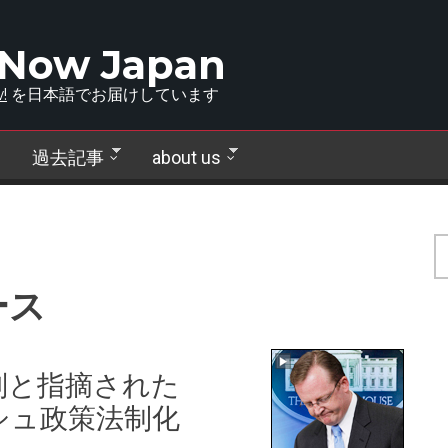
 Now Japan
!
を日本語でお届けしています
過去記事
about us
ース
判と指摘された
シュ政策法制化