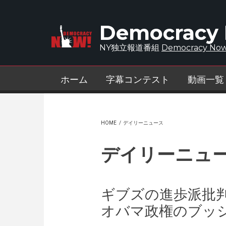
Skip to main content
Democracy
NY独立報道番組
Democracy Now
ホーム
字幕コンテスト
動画一覧
HOME
/
デイリーニュース
デイリーニュ
ギブズの進歩派批
オバマ政権のブッ