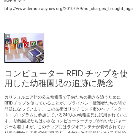
http://www.democracynow.org/2010/9/9/no_charges_brought_agains
コンピューター RFID チップを使
用した幼稚園児の追跡に懸念
カリフォルニア州の公立幼稚園で子供たちの動きを追うために
RFID チップを使っていることが、プライバシー擁護者たちの間で
問題になっています。 この技術はリッチモンド市のヘッドスター
ト・プログラムに参加している240人の幼稚園児に試用されていま
す。 幼稚園児たちは小さなコンピューターチップが付いたジャー
ジーを着ますが、このチップにはラジオアンテナが装備されてお
り遠距離からの追跡が可能です。 今日はその問題についての討論