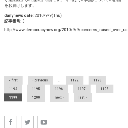
をお届けします。
dailynews date:
2010/9/9(Thu)
記事番号:
3
http://www.democracynow.org/2010/9/9/concerns_raised_over_u
Pages
« first
‹ previous
…
1192
1193
1194
1195
1196
1197
1198
1199
1200
next ›
last »