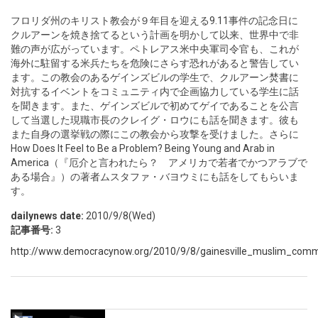
フロリダ州のキリスト教会が９年目を迎える9.11事件の記念日に
クルアーンを焼き捨てるという計画を明かして以来、世界中で非
難の声が広がっています。ペトレアス米中央軍司令官も、これが
海外に駐留する米兵たちを危険にさらす恐れがあると警告してい
ます。この教会のあるゲインズビルの学生で、クルアーン焚書に
対抗するイベントをコミュニティ内で企画協力している学生に話
を聞きます。また、ゲインズビルで初めてゲイであることを公言
して当選した現職市長のクレイグ・ロウにも話を聞きます。彼も
また自身の選挙戦の際にこの教会から攻撃を受けました。さらに
How Does It Feel to Be a Problem? Being Young and Arab in
America（『厄介と言われたら？ アメリカで若者でかつアラブで
ある場合』）の著者ムスタファ・バヨウミにも話をしてもらいま
す。
dailynews date:
2010/9/8(Wed)
記事番号:
3
http://www.democracynow.org/2010/9/8/gainesville_muslim_commu