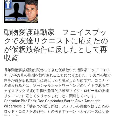
動物愛護運動家 フェイスブッ
クで友達リクエストに応えたの
が仮釈放条件に反したとして再
収監
長年動物解放運動に関わってきた仮釈放中の活動家ロッド・コロ
ナドが4カ月の刑期を執行されることになりました。シカゴの地方
判事が彼が仮釈放規則に違反したと裁定したためです。コロナド
の違反行為とは、ソーシャルネットワーキングのサイトであるフ
ェイスブックで彼が仲間の急進的活動家マイク・ロゼールの友達
リクエストに応じてクリックしたことに関連しています。
Operation Bite Back: Rod Coronado’s War to Save American
Wilderness（『噛みつき返し作戦：アメリカの野生を救うための
ロッド・コロナドの戦争』）の著者ディーン・カイパーズに話を