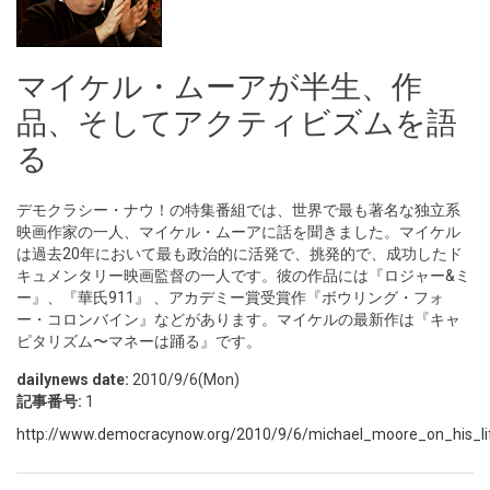
マイケル・ムーアが半生、作
品、そしてアクティビズムを語
る
デモクラシー・ナウ！の特集番組では、世界で最も著名な独立系
映画作家の一人、マイケル・ムーアに話を聞きました。マイケル
は過去20年において最も政治的に活発で、挑発的で、成功したド
キュメンタリー映画監督の一人です。彼の作品には『ロジャー&ミ
ー』、『華氏911』 、アカデミー賞受賞作『ボウリング・フォ
ー・コロンバイン』などがあります。マイケルの最新作は『キャ
ピタリズム〜マネーは踊る』です。
dailynews date:
2010/9/6(Mon)
記事番号:
1
http://www.democracynow.org/2010/9/6/michael_moore_on_his_li