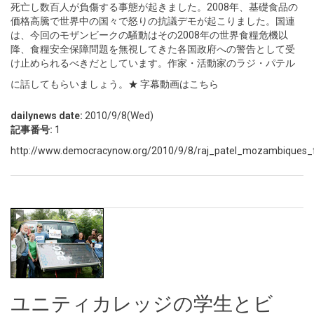
死亡し数百人が負傷する事態が起きました。2008年、基礎食品の
価格高騰で世界中の国々で怒りの抗議デモが起こりました。国連
は、今回のモザンビークの騒動はその2008年の世界食糧危機以
降、食糧安全保障問題を無視してきた各国政府への警告として受
け止められるべきだとしています。作家・活動家のラジ・パテル
に話してもらいましょう。
★ 字幕動画はこちら
dailynews date:
2010/9/8(Wed)
記事番号:
1
http://www.democracynow.org/2010/9/8/raj_patel_mozambiques_f
ユニティカレッジの学生とビ