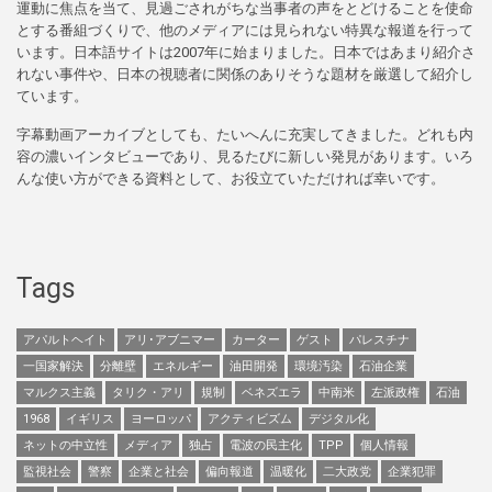
運動に焦点を当て、見過ごされがちな当事者の声をとどけることを使命
とする番組づくりで、他のメディアには見られない特異な報道を行って
います。日本語サイトは2007年に始まりました。日本ではあまり紹介さ
れない事件や、日本の視聴者に関係のありそうな題材を厳選して紹介し
ています。
字幕動画アーカイブとしても、たいへんに充実してきました。どれも内
容の濃いインタビューであり、見るたびに新しい発見があります。いろ
んな使い方ができる資料として、お役立ていただければ幸いです。
Tags
アパルトヘイト
アリ･アブニマー
カーター
ゲスト
パレスチナ
一国家解決
分離壁
エネルギー
油田開発
環境汚染
石油企業
マルクス主義
タリク・アリ
規制
ベネズエラ
中南米
左派政権
石油
1968
イギリス
ヨーロッパ
アクティビズム
デジタル化
ネットの中立性
メディア
独占
電波の民主化
TPP
個人情報
監視社会
警察
企業と社会
偏向報道
温暖化
二大政党
企業犯罪