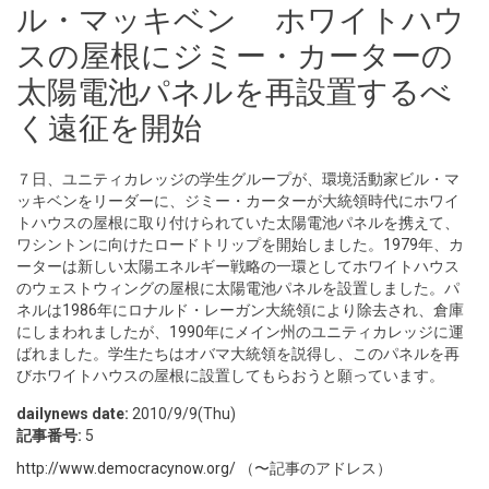
ル・マッキベン ホワイトハウ
スの屋根にジミー・カーターの
太陽電池パネルを再設置するべ
く遠征を開始
７日、ユニティカレッジの学生グループが、環境活動家ビル・マ
ッキベンをリーダーに、ジミー・カーターが大統領時代にホワイ
トハウスの屋根に取り付けられていた太陽電池パネルを携えて、
ワシントンに向けたロードトリップを開始しました。1979年、カ
ーターは新しい太陽エネルギー戦略の一環としてホワイトハウス
のウェストウィングの屋根に太陽電池パネルを設置しました。パ
ネルは1986年にロナルド・レーガン大統領により除去され、倉庫
にしまわれましたが、1990年にメイン州のユニティカレッジに運
ばれました。学生たちはオバマ大統領を説得し、このパネルを再
びホワイトハウスの屋根に設置してもらおうと願っています。
dailynews date:
2010/9/9(Thu)
記事番号:
5
http://www.democracynow.org/
（〜記事のアドレス）