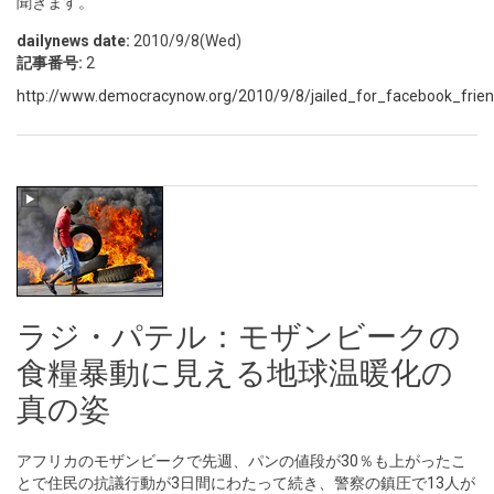
聞きます。
dailynews date:
2010/9/8(Wed)
記事番号:
2
http://www.democracynow.org/2010/9/8/jailed_for_facebook_frien
ラジ・パテル：モザンビークの
食糧暴動に見える地球温暖化の
真の姿
アフリカのモザンビークで先週、パンの値段が30％も上がったこ
とで住民の抗議行動が3日間にわたって続き、警察の鎮圧で13人が