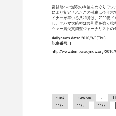
富裕層への減税の今後をめぐりワシ
により制定されたこの減税は今年末で
イナーが率いる共和党は、7000億
し、オバマ大統領は共和党を強く批
ツァー賞受賞調査ジャーナリストの
dailynews date:
2010/9/9(Thu)
記事番号:
1
http://www.democracynow.org/2010
Pages
« first
‹ previous
…
1
1197
1198
1199