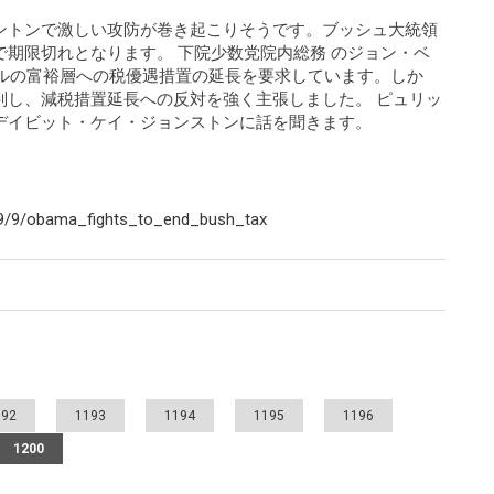
ントンで激しい攻防が巻き起こりそうです。ブッシュ大統領
期限切れとなります。 下院少数党院内総務 のジョン・ベ
ドルの富裕層への税優遇措置の延長を要求しています。しか
判し、減税措置延長への反対を強く主張しました。 ピュリッ
デイビット・ケイ・ジョンストンに話を聞きます。
/9/9/obama_fights_to_end_bush_tax
192
1193
1194
1195
1196
1200