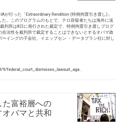
た「Extraordinary Rendition (特例拘置引き渡し)」
した。このプログラムのもとで、テロ容疑者たちは海外に送
訴裁判所は8日に発行された裁定で、特例拘置引き渡しプログ
の合法性を裁判所で裁定することはできないとするオバマ政
ボーイングの子会社、イエップセン ・データプラン社に対し
/9/federal_court_dismisses_lawsuit_aga...
した富裕層への
すオバマと共和