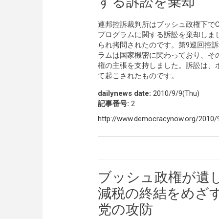
する訴訟を棄却
連邦控訴裁判所はブッシュ政権下でCIAが行っ
プログラムに関する訴訟を棄却しま
られ拷問されたのです。第9巡回控
ラムは国家機密に関わっており、そ
権の主張を支持しました。訴訟は、
て起こされたものです。
dailynews date:
2010/9/9(Thu)
記事番号:
2
http://www.democracynow.org/2010/9
ブッシュ政権が遺
減税の終結をめざ
党の攻防