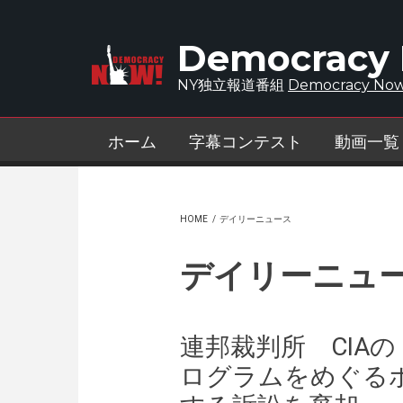
Skip to main content
Democracy
NY独立報道番組
Democracy Now
ホーム
字幕コンテスト
動画一覧
HOME
/
デイリーニュース
デイリーニュ
連邦裁判所 CIA
ログラムをめぐる