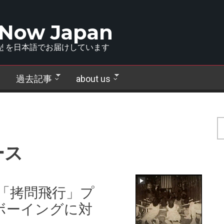
 Now Japan
!
を日本語でお届けしています
過去記事
about us
ース
の「拷問飛行」プ
ボーイングに対