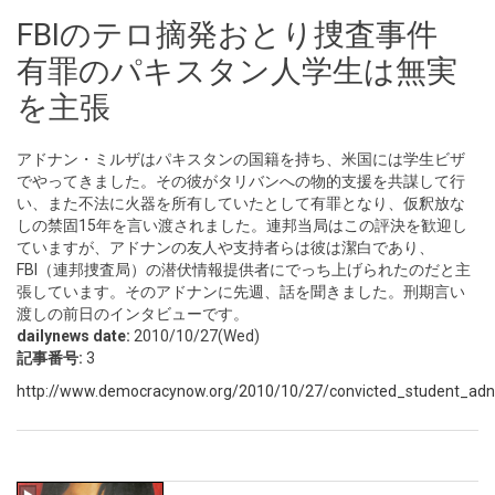
FBIのテロ摘発おとり捜査事件
有罪のパキスタン人学生は無実
を主張
アドナン・ミルザはパキスタンの国籍を持ち、米国には学生ビザ
でやってきました。その彼がタリバンへの物的支援を共謀して行
い、また不法に火器を所有していたとして有罪となり、仮釈放な
しの禁固15年を言い渡されました。連邦当局はこの評決を歓迎し
ていますが、アドナンの友人や支持者らは彼は潔白であり、
FBI（連邦捜査局）の潜伏情報提供者にでっち上げられたのだと主
張しています。そのアドナンに先週、話を聞きました。刑期言い
渡しの前日のインタビューです。
dailynews date:
2010/10/27(Wed)
記事番号:
3
http://www.democracynow.org/2010/10/27/convicted_student_adn