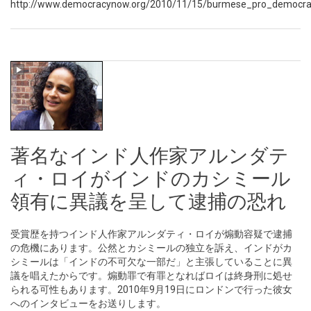
http://www.democracynow.org/2010/11/15/burmese_pro_democracy
著名なインド人作家アルンダテ
ィ・ロイがインドのカシミール
領有に異議を呈して逮捕の恐れ
受賞歴を持つインド人作家アルンダティ・ロイが煽動容疑で逮捕
の危機にあります。公然とカシミールの独立を訴え、インドがカ
シミールは「インドの不可欠な一部だ」と主張していることに異
議を唱えたからです。煽動罪で有罪となればロイは終身刑に処せ
られる可性もあります。2010年9月19日にロンドンで行った彼女
へのインタビューをお送りします。