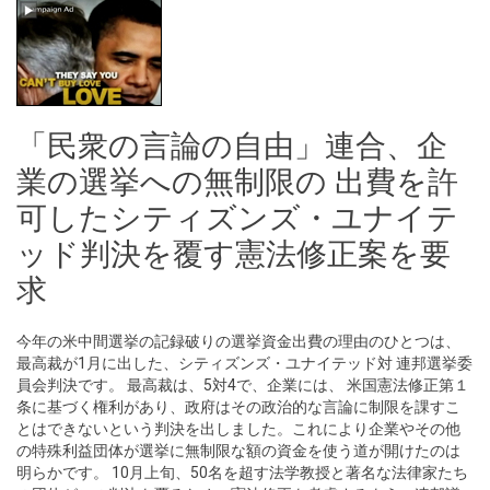
「民衆の言論の自由」連合、企
業の選挙への無制限の 出費を許
可したシティズンズ・ユナイテ
ッド判決を覆す憲法修正案を要
求
今年の米中間選挙の記録破りの選挙資金出費の理由のひとつは、
最高裁が1月に出した、シティズンズ・ユナイテッド対 連邦選挙委
員会判決です。 最高裁は、5対4で、企業には、 米国憲法修正第１
条に基づく権利があり、政府はその政治的な言論に制限を課すこ
とはできないという判決を出しました。これにより企業やその他
の特殊利益団体が選挙に無制限な額の資金を使う道が開けたのは
明らかです。 10月上旬、50名を超す法学教授と著名な法律家たち