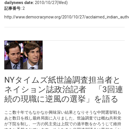
dailynews date:
2010/10/27(Wed)
記事番号:
2
http://www.democracynow.org/2010/10/27/acclaimed_indian_author
NYタイムズ紙世論調査担当者と
ネイション誌政治記者 「3回連
続の現職に逆風の選挙」を語る
ここ数十年でもなかなか興味深い結果となりそうな中間選挙戦も
あと数日を残し最終局面に入りました。世論調査では概ね共和党
が下院を制し、一方の民主党は上院での過半数をかろうじて維持