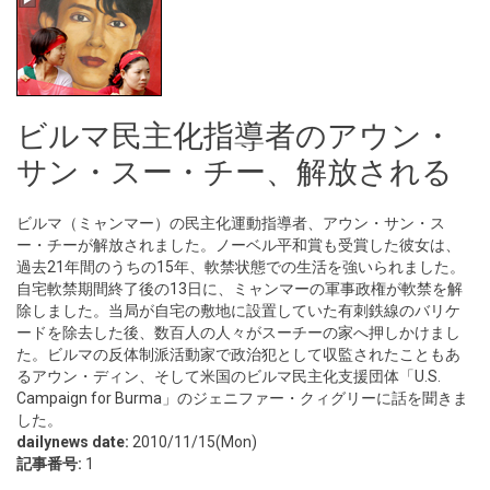
ビルマ民主化指導者のアウン・
サン・スー・チー、解放される
ビルマ（ミャンマー）の民主化運動指導者、アウン・サン・ス
ー・チーが解放されました。ノーベル平和賞も受賞した彼女は、
過去21年間のうちの15年、軟禁状態での生活を強いられました。
自宅軟禁期間終了後の13日に、ミャンマーの軍事政権が軟禁を解
除しました。当局が自宅の敷地に設置していた有刺鉄線のバリケ
ードを除去した後、数百人の人々がスーチーの家へ押しかけまし
た。ビルマの反体制派活動家で政治犯として収監されたこともあ
るアウン・ディン、そして米国のビルマ民主化支援団体「U.S.
Campaign for Burma」のジェニファー・クィグリーに話を聞きま
した。
dailynews date:
2010/11/15(Mon)
記事番号:
1