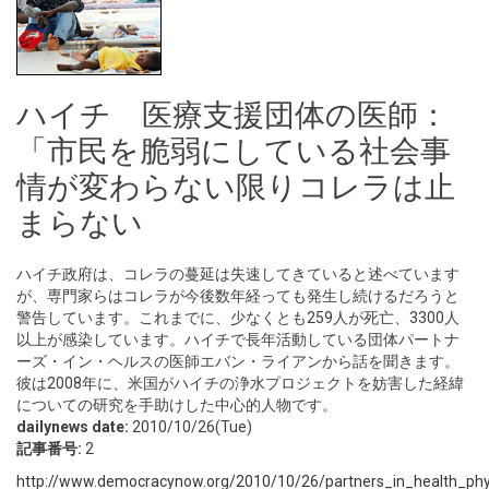
ハイチ 医療支援団体の医師：
「市民を脆弱にしている社会事
情が変わらない限りコレラは止
まらない
ハイチ政府は、コレラの蔓延は失速してきていると述べています
が、専門家らはコレラが今後数年経っても発生し続けるだろうと
警告しています。これまでに、少なくとも259人が死亡、3300人
以上が感染しています。ハイチで長年活動している団体パートナ
ーズ・イン・ヘルスの医師エバン・ライアンから話を聞きます。
彼は2008年に、米国がハイチの浄水プロジェクトを妨害した経緯
についての研究を手助けした中心的人物です。
dailynews date:
2010/10/26(Tue)
記事番号:
2
http://www.democracynow.org/2010/10/26/partners_in_health_physi