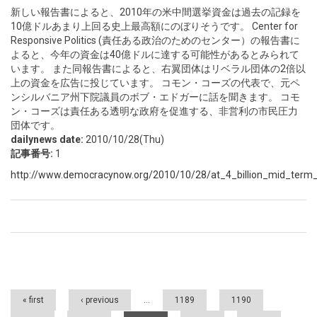
新しい報告書によると、2010年の米中間選挙資金は過去の記録を
10億ドルあまり上回る史上最高額にのぼりそうです。 Center for
Responsive Politics (責任ある政治のためのセンター）の報告書に
よると、今年の資金は40億ドルに達する可能性があるとみられて
います。 また同報告書によると、右翼団体はリベラル団体の2倍以
上の資金を広告に投じています。 コモン・コーズの代表で、元ペ
ンシルバニア州下院議員のボブ・エドガーに話を聞きます。 コモ
ン・コーズは責任ある透明な政府を促進する、非営利の市民圧力
団体です。
dailynews date:
2010/10/28(Thu)
記事番号:
1
http://www.democracynow.org/2010/10/28/at_4_billion_mid_term_
Pages
« first
‹ previous
…
1189
1190