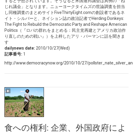
すると予想されています。そうなると米国連邦議会は異例の「ね
じれ議会」となります。ニューヨークタイムズの世論調査を担当
し同種調査のまとめサイトFiveThirtyEight.comの創設者であるネ
イト・シルバーと、ネイション誌の政治記者でHerding Donkeys:
The Fight to Rebuild the Democratic Party and Reshape American
Politics（『ロバの群れをまとめる：民主党再建とアメリカ政治作
り直しのための戦い』）を上梓したアリ・バーマンに話を聞きま
す
dailynews date:
2010/10/27(Wed)
記事番号:
1
http://www.democracynow.org/2010/10/27/pollster_nate_silver_an
食への権利: 企業、外国政府によ