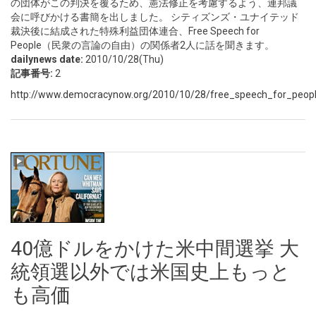
の団体がこの判決を覆るため、憲法修正を考慮するよう、連邦議
会に呼びかける書簡を出しました。 シティズンズ・ユナイテッド
裁決後に結成された特殊利益団体連合、Free Speech for
People（民衆の言論の自由）の関係者2人に話を聞きます。
dailynews date:
2010/10/28(Thu)
記事番号:
2
http://www.democracynow.org/2010/10/28/free_speech_for_people_
40億ドルをかけた米中間選挙 大
統領選以外では米国史上もっと
も高価