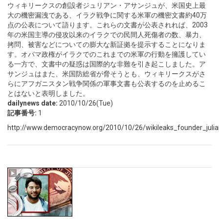
ウィキリークスの創設者ジュリアン・アサンジュが、米国史上最
大の機密漏洩である、イラク戦争に関する米軍の機密文書約40万
点の公表について語ります。これらの文書が公表されれば、2003
年の米国主導の侵攻以来のイラクでの民間人死傷者の数、暴力、
拷問、被害などについての膨大な新証拠を提示することになりま
す。オバマ政権がイラクでのこれまでの米軍の行動を擁護してい
る一方で、文書中の疑惑は国際的な非難を引き起こしました。ア
サンジュはまた、米国防総省が脅そうとも、ウィキリークスがさ
らにアフガニスタン戦争関係の軍事文書も公表するのを止めるこ
とはないと表明しました。
dailynews date:
2010/10/26(Tue)
記事番号:
1
http://www.democracynow.org/2010/10/26/wikileaks_founder_julia