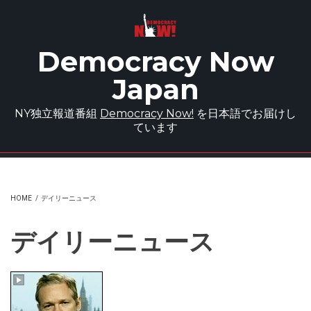
Skip to main content
Democracy Now
Japan
NY独立報道番組
Democracy Now!
を日本語でお届けし
ています
HOME
/
デイリーニュース
デイリーニュース