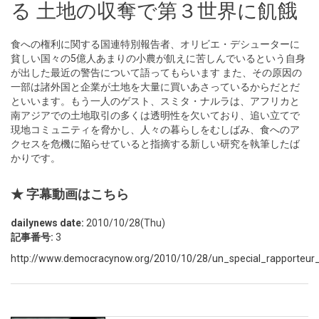
る 土地の収奪で第３世界に飢餓
食への権利に関する国連特別報告者、オリビエ・デシューターに
貧しい国々の5億人あまりの小農が飢えに苦しんでいるという自身
が出した最近の警告について語ってもらいます また、その原因の
一部は諸外国と企業が土地を大量に買いあさっているからだとだ
といいます。もう一人のゲスト、スミタ・ナルラは、アフリカと
南アジアでの土地取引の多くは透明性を欠いており、追い立てで
現地コミュニティを脅かし、人々の暮らしをむしばみ、食へのア
クセスを危機に陥らせていると指摘する新しい研究を執筆したば
かりです。
★ 字幕動画はこちら
dailynews date:
2010/10/28(Thu)
記事番号:
3
http://www.democracynow.org/2010/10/28/un_special_rapporteur_