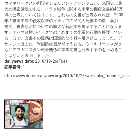
ウィキリークスの創設者ジュリアン・アサンジュが、米国史上最
大の機密漏洩である、イラク戦争に関する米軍の機密文書約40万
点の公表について語ります。これらの文書が公表されれば、2003
年の米国主導の侵攻以来のイラクでの民間人死傷者の数、暴力、
拷問、被害などについての膨大な新証拠を提示することになりま
す。オバマ政権がイラクでのこれまでの米軍の行動を擁護してい
る一方で、文書中の疑惑は国際的な非難を引き起こしました。ア
サンジュはまた、米国防総省が脅そうとも、ウィキリークスがさ
らにアフガニスタン戦争関係の軍事文書も公表するのを止めるこ
とはないと表明しました。
dailynews date:
2010/10/26(Tue)
記事番号:
1
http://www.democracynow.org/2010/10/26/wikileaks_founder_julia