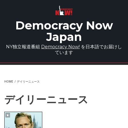
Skip to main content
Democracy Now
Japan
NY独立報道番組
Democracy Now!
を日本語でお届けし
ています
HOME
/
デイリーニュース
デイリーニュース