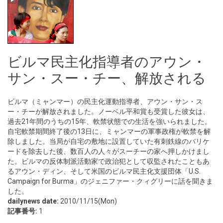
ビルマ民主化指導者のアウン・
サン・スー・チー、解放される
ビルマ（ミャンマー）の民主化運動指導者、アウン・サン・ス
ー・チーが解放されました。ノーベル平和賞も受賞した彼女は、
過去21年間のうちの15年、軟禁状態での生活を強いられました。
自宅軟禁期間終了後の13日に、ミャンマーの軍事政権が軟禁を解
除しました。当局が自宅の敷地に設置していた有刺鉄線のバリケ
ードを除去した後、数百人の人々がスーチーの家へ押しかけまし
た。ビルマの反体制派活動家で政治犯として収監されたこともあ
るアウン・ディン、そして米国のビルマ民主化支援団体「U.S.
Campaign for Burma」のジェニファー・クィグリーに話を聞きま
した。
dailynews date:
2010/11/15(Mon)
記事番号:
1