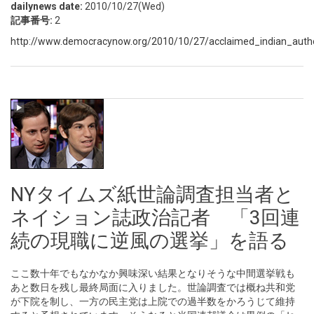
dailynews date:
2010/10/27(Wed)
記事番号:
2
http://www.democracynow.org/2010/10/27/acclaimed_indian_author
NYタイムズ紙世論調査担当者と
ネイション誌政治記者 「3回連
続の現職に逆風の選挙」を語る
ここ数十年でもなかなか興味深い結果となりそうな中間選挙戦も
あと数日を残し最終局面に入りました。世論調査では概ね共和党
が下院を制し、一方の民主党は上院での過半数をかろうじて維持