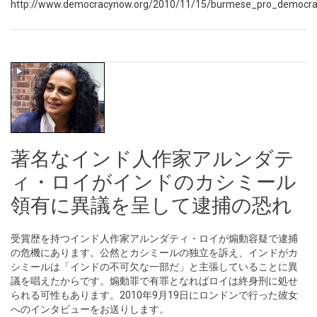
http://www.democracynow.org/2010/11/15/burmese_pro_democracy
著名なインド人作家アルンダテ
ィ・ロイがインドのカシミール
領有に異議を呈して逮捕の恐れ
受賞歴を持つインド人作家アルンダティ・ロイが煽動容疑で逮捕
の危機にあります。公然とカシミールの独立を訴え、インドがカ
シミールは「インドの不可欠な一部だ」と主張していることに異
議を唱えたからです。煽動罪で有罪となればロイは終身刑に処せ
られる可性もあります。2010年9月19日にロンドンで行った彼女
へのインタビューをお送りします。