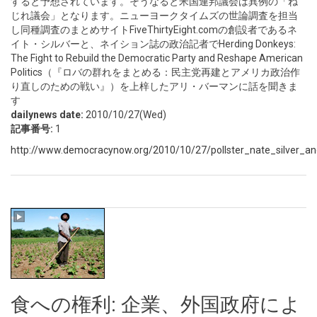
すると予想されています。そうなると米国連邦議会は異例の「ね
じれ議会」となります。ニューヨークタイムズの世論調査を担当
し同種調査のまとめサイトFiveThirtyEight.comの創設者であるネ
イト・シルバーと、ネイション誌の政治記者でHerding Donkeys:
The Fight to Rebuild the Democratic Party and Reshape American
Politics（『ロバの群れをまとめる：民主党再建とアメリカ政治作
り直しのための戦い』）を上梓したアリ・バーマンに話を聞きま
す
dailynews date:
2010/10/27(Wed)
記事番号:
1
http://www.democracynow.org/2010/10/27/pollster_nate_silver_an
食への権利: 企業、外国政府によ