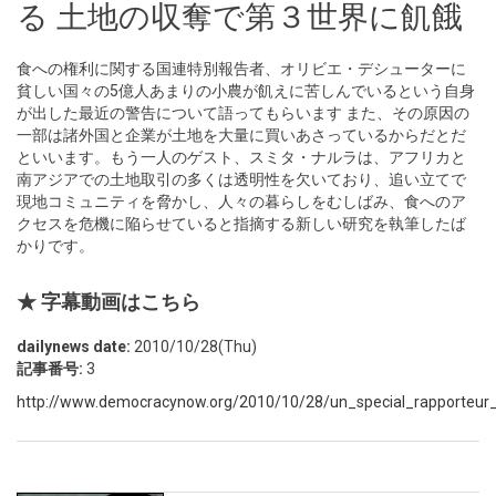
る 土地の収奪で第３世界に飢餓
食への権利に関する国連特別報告者、オリビエ・デシューターに
貧しい国々の5億人あまりの小農が飢えに苦しんでいるという自身
が出した最近の警告について語ってもらいます また、その原因の
一部は諸外国と企業が土地を大量に買いあさっているからだとだ
といいます。もう一人のゲスト、スミタ・ナルラは、アフリカと
南アジアでの土地取引の多くは透明性を欠いており、追い立てで
現地コミュニティを脅かし、人々の暮らしをむしばみ、食へのア
クセスを危機に陥らせていると指摘する新しい研究を執筆したば
かりです。
★ 字幕動画はこちら
dailynews date:
2010/10/28(Thu)
記事番号:
3
http://www.democracynow.org/2010/10/28/un_special_rapporteur_