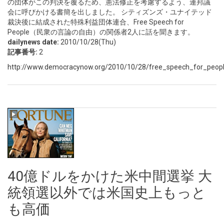
の団体がこの判決を覆るため、憲法修正を考慮するよう、連邦議
会に呼びかける書簡を出しました。 シティズンズ・ユナイテッド
裁決後に結成された特殊利益団体連合、Free Speech for
People（民衆の言論の自由）の関係者2人に話を聞きます。
dailynews date:
2010/10/28(Thu)
記事番号:
2
http://www.democracynow.org/2010/10/28/free_speech_for_people_
40億ドルをかけた米中間選挙 大
統領選以外では米国史上もっと
も高価