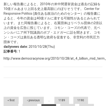
新しい報告書によると、2010年の米中間選挙資金は過去の記録を
10億ドルあまり上回る史上最高額にのぼりそうです。 Center for
Responsive Politics (責任ある政治のためのセンター）の報告書に
よると、今年の資金は40億ドルに達する可能性があるとみられて
います。 また同報告書によると、右翼団体はリベラル団体の2倍以
上の資金を広告に投じています。 コモン・コーズの代表で、元ペ
ンシルバニア州下院議員のボブ・エドガーに話を聞きます。 コモ
ン・コーズは責任ある透明な政府を促進する、非営利の市民圧力
団体です。
dailynews date:
2010/10/28(Thu)
記事番号:
1
http://www.democracynow.org/2010/10/28/at_4_billion_mid_term_
Pages
« first
‹ previous
…
1189
1190