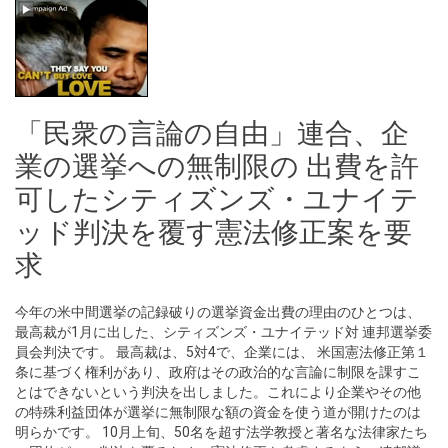
「民衆の言論の自由」連合、企
業の選挙への無制限の 出費を許
可したシティズンズ・ユナイテ
ッド判決を覆す憲法修正案を要
求
今年の米中間選挙の記録破りの選挙資金出費の理由のひとつは、
最高裁が1月に出した、シティズンズ・ユナイテッド対 連邦選挙委
員会判決です。 最高裁は、5対4で、企業には、 米国憲法修正第１
条に基づく権利があり、政府はその政治的な言論に制限を課すこ
とはできないという判決を出しました。これにより企業やその他
の特殊利益団体が選挙に無制限な額の資金を使う道が開けたのは
明らかです。 10月上旬、50名を超す法学教授と著名な法律家たち