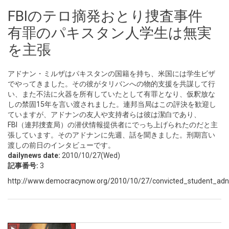
FBIのテロ摘発おとり捜査事件
有罪のパキスタン人学生は無実
を主張
アドナン・ミルザはパキスタンの国籍を持ち、米国には学生ビザ
でやってきました。その彼がタリバンへの物的支援を共謀して行
い、また不法に火器を所有していたとして有罪となり、仮釈放な
しの禁固15年を言い渡されました。連邦当局はこの評決を歓迎し
ていますが、アドナンの友人や支持者らは彼は潔白であり、
FBI（連邦捜査局）の潜伏情報提供者にでっち上げられたのだと主
張しています。そのアドナンに先週、話を聞きました。刑期言い
渡しの前日のインタビューです。
dailynews date:
2010/10/27(Wed)
記事番号:
3
http://www.democracynow.org/2010/10/27/convicted_student_adn