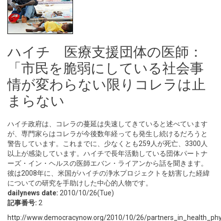
ハイチ 医療支援団体の医師：
「市民を脆弱にしている社会事
情が変わらない限りコレラは止
まらない
ハイチ政府は、コレラの蔓延は失速してきていると述べています
が、専門家らはコレラが今後数年経っても発生し続けるだろうと
警告しています。これまでに、少なくとも259人が死亡、3300人
以上が感染しています。ハイチで長年活動している団体パートナ
ーズ・イン・ヘルスの医師エバン・ライアンから話を聞きます。
彼は2008年に、米国がハイチの浄水プロジェクトを妨害した経緯
についての研究を手助けした中心的人物です。
dailynews date:
2010/10/26(Tue)
記事番号:
2
http://www.democracynow.org/2010/10/26/partners_in_health_physi