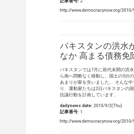
記事番号:
2
http://www.democracynow.org/2010/9
パキスタンの洪水
なか 高まる債務免
パキスタンでは7月に前代未聞の洪
ら南へ間断なく移動し、国土の5分の1
あまりが家を失いました。 そんな
り、運動家たちは2日パキスタンの国
抗議行動を計画しています。
dailynews date:
2010/9/2(Thu)
記事番号:
1
http://www.democracynow.org/2010/9