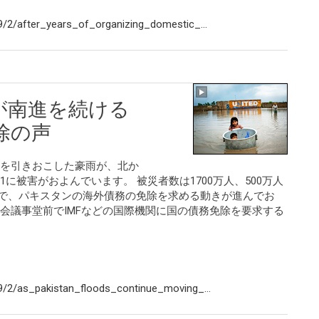
/2/after_years_of_organizing_domestic_...
が南進を続ける
除の声
水を引きおこした豪雨が、北か
に被害がおよんでいます。 被災者数は1700万人、500万人
中で、パキスタンの海外債務の免除を求める動きが進んでお
会議事堂前でIMFなどの国際機関に国の債務免除を要求する
/2/as_pakistan_floods_continue_moving_...