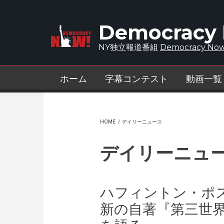
Skip to main content
Democracy
NY独立報道番組
Democracy Now
ホーム
字幕コンテスト
動画一覧
HOME
/
デイリーニュース
デイリーニュ
ハフィントン・ポ
新の自著『第三世