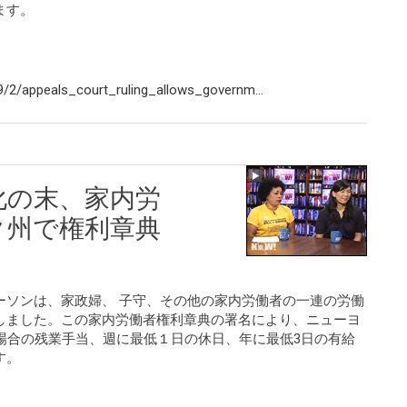
ます。
/2/appeals_court_ruling_allows_governm...
化の末、家内労
ク州で権利章典
ーソンは、家政婦、 子守、その他の家内労働者の一連の労働
しました。この家内労働者権利章典の署名により、ニューヨ
場合の残業手当、週に最低１日の休日、年に最低3日の有給
す。