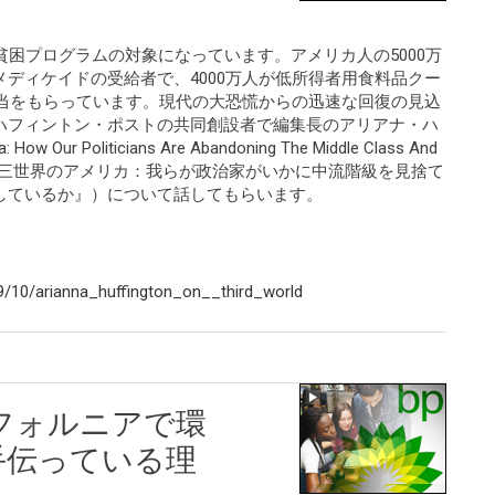
貧困プログラムの対象になっています。アメリカ人の5000万
ディケイドの受給者で、4000万人が低所得者用食料品クー
手当をもらっています。現代の大恐慌からの迅速な回復の見込
ハフィントン・ポストの共同創設者で編集長のアリアナ・ハ
 Our Politicians Are Abandoning The Middle Class And
 Dream（『第三世界のアメリカ：我らが政治家がいかに中流階級を見捨て
しているか』）について話してもらいます。
/10/arianna_huffington_on__third_world
フォルニアで環
手伝っている理