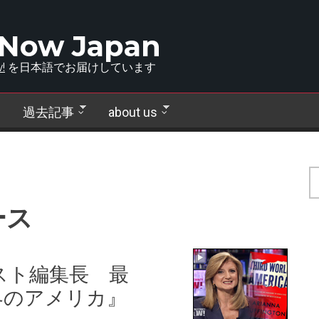
 Now Japan
!
を日本語でお届けしています
過去記事
about us
ース
スト編集長 最
界のアメリカ』