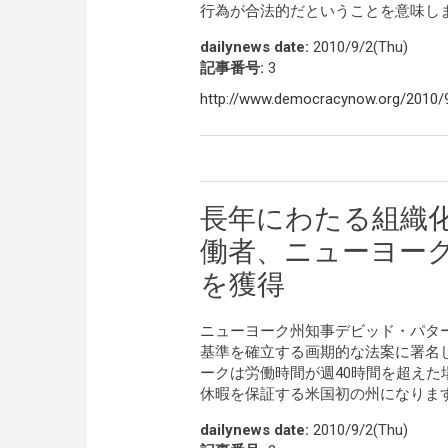
行為が合法的だということを意味し
dailynews date:
2010/9/2(Thu)
記事番号:
3
http://www.democracynow.org/2010/9
長年にわたる組織
働者、ニューヨー
を獲得
ニューヨーク州知事デビッド・パタ
基準を確立する画期的な法案に署名
ークは労働時間が週40時間を超えた
休暇を保証する米国初の州になりま
dailynews date:
2010/9/2(Thu)