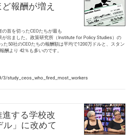
ほど報酬が増え
の首を切ったCEOたちが最も
。政策研究所（Institute for Policy Studies）の
た50社のCEOたちの報酬額は平均で1200万ドルと、スタン
均報酬より 42％も多いのです。
/9/3/study_ceos_who_fired_most_workers
推進する学校改
デル」に改めて