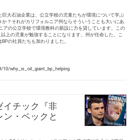
た巨大石油企業は、公立学校の児童たちが環境について学ぶ
きか？それがカリフォルニア州ならそういうことも大いにあ
ルニアの公立学校で環境教科の新設に力を貸しています。この
0万人以上の児童が勉強することになります。州が任命した、こ
はBPの社員たちも加わりました。
/10/why_is_oil_giant_bp_helping
ゼイチック『非
レン・ベックと