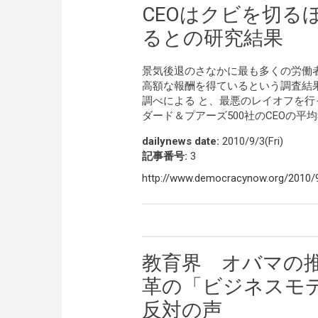
CEOはクビを切る
るとの研究結果
景気後退のさなかに最も多くの労働者
高額な報酬を得ているという調査結果が出ました
調べによる と、最悪のレイオフを行っ
ダード＆プアーズ500社のCEOの平
dailynews date:
2010/9/3(Fri)
記事番号:
3
http://www.democracynow.org/2010
教育界 オバマの
革の「ビジネスモ
反対の声