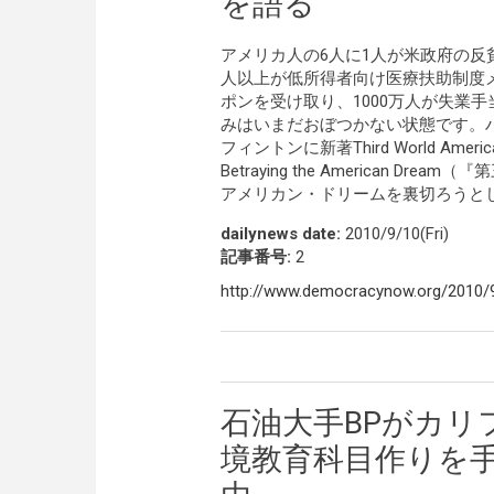
を語る
アメリカ人の6人に1人が米政府の反
人以上が低所得者向け医療扶助制度メ
ポンを受け取り、1000万人が失業
みはいまだおぼつかない状態です。
フィントンに新著Third World America: How
Betraying the American
アメリカン・ドリームを裏切ろうと
dailynews date:
2010/9/10(Fri)
記事番号:
2
http://www.democracynow.org/2010/9
石油大手BPがカリ
境教育科目作りを