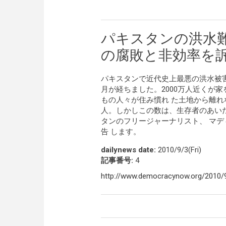
パキスタンの洪水
の腐敗と非効率を
パキスタンで近代史上最悪の洪水被
月が経ちました。2000万人近くが家
もの人々が住み慣れ た土地から離れ
人。しかしこの数は、生存者のあい
タンのフリージャーナリスト、 マ
告 します。
dailynews date:
2010/9/3(Fri)
記事番号:
4
http://www.democracynow.org/2010/9