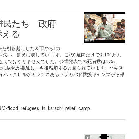
難民たち 政府
訴える
害を引き起こした豪雨から1カ
を失い、飢えに瀕してい ます。この1週間だけでも100万人
なくてはなりませんでした。公式発表での死者数は1760
だに病気が蔓延し、今後増加すると見られています。パキス
ディハ・タヒルがカラチにあるラザカバド救援キャンプから報
/3/flood_refugees_in_karachi_relief_camp