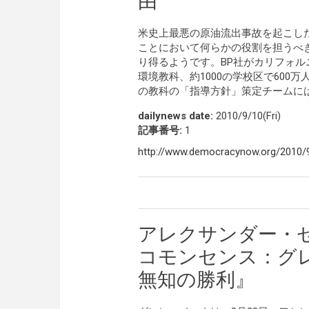
由
米史上最悪の原油流出事故を起こし
ことにおいて何らかの役割を担うべ
り得るようです。BP社がカリフォ
環境教科、約1000の学校区で60
の教科の「指導方針」策定チームに
dailynews date:
2010/9/10(Fri)
記事番号:
1
http://www.democracynow.org/2010/9
アレクサンダー・
コモンセンス：グ
無知の勝利』