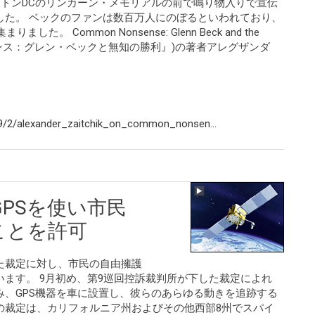
ントンDCのリンカーン・メモリアルの前で鳴り物入りで宣伝
した。 ベックのファンは数百万人にのぼるといわれており、
。 Common Nonsense: Glenn Beck and the
『非コモンセンス：グレン・ベックと無知の勝利』)の著者アレグザンダ
9/2/alexander_zaitchik_on_common_nonsen...
GPSを使い市民
ことを許可
た裁定に対し、市民の自由擁護
ます。 9月初め、第9巡回控訴裁判所が下した裁定によれ
、GPS機器を車に設置し、彼らのあらゆる動きを追跡する
の裁定は、カリフォルニア州およびその他西部8州でスパイ