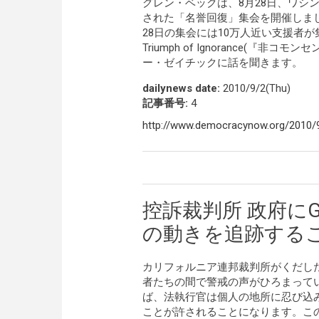
グレン・ベックは、8月28日、ワシ
された「名誉回復」集会を開催しま
28日の集会には10万人近い支援者が集まりました
Triumph of Ignorance(
ー・ゼイチックに話を聞きます。
dailynews date:
2010/9/2(Thu)
記事番号:
4
http://www.democracynow.org/2010/
控訴裁判所 政府に
の動きを追跡する
カリフォルニア連邦裁判所がくだし
者たちの間で警戒の声がひろまってい
ば、法執行官は個人の地所に忍び込み
ことが許されることになります。こ