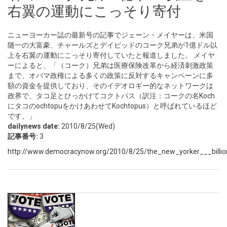
右翼の運動にこっそり寄付
ニューヨーカー誌の最新号の記事でジェーン・メイヤーは、米国
随一の大富豪、チャールズとデイビッドのコーク兄弟が1億ドル以
上を右翼の運動にこっそり寄付していたと報道しました。 メイヤ
ーによると、「（コーク）兄弟は医療保険改革から経済刺激政策
まで、オバマ政権による多くの政策に反対するキャンペーンに多
額の資金を提供しており、そのイデオロギー的なネットワークは
政界で、タコ足とひっかけてコクトパス（訳注：コークの名Koch
にタコのochtopuをかけあわせてKochtopus）と呼ばれているほど
です。」
dailynews date:
2010/8/25(Wed)
記事番号:
3
http://www.democracynow.org/2010/8/25/the_new_yorker___billio