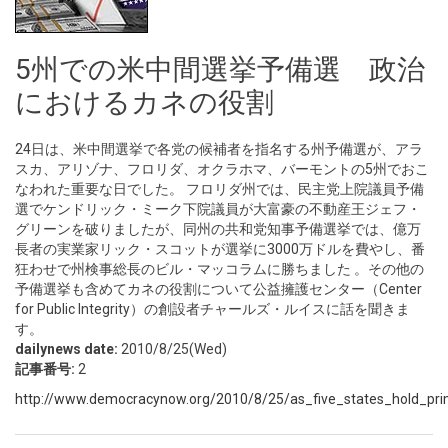
5州での米中間選挙予備選 政治
におけるカネの役割
24日は、米中間選挙で各党の候補者を指名する州予備選が、アラ
スカ、アリゾナ、フロリダ、オクラホマ、バーモントの5州でおこ
なわれた重要な日でした。 フロリダ州では、民主党上院議員予備
選でケンドリック・ミーク下院議員が大富豪の不動産王ジェフ・
グリーンを破りましたが、同州の共和党知事予備選挙では、億万
長者の実業家リック・スコットが選挙に3000万ドルを費やし、番
狂わせで州検事総長のビル・マッコラムに勝ちました 。その他の
予備選挙も含めてカネの役割について公益擁護センター（Center
for Public Integrity）の創設者チャールズ・ルイスに話を聞きま
す。
dailynews date:
2010/8/25(Wed)
記事番号:
2
http://www.democracynow.org/2010/8/25/as_five_states_hold_pri