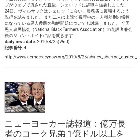
プがウェブで流された直後、シェロッドに辞職を強要しました。
24日、ヴィルサックはシェロッドに会い、農務省に復職するよう
説得を試みました。 また二人は上院で審理中の、人種差別の犠牲
になっている黒人農民の和解問題についても討議しました。 全国
黒人農民協会（National Black Farmers Association）の創設者兼会
長のジョン・ボイドに話を聞きます。
dailynews date:
2010/8/25(Wed)
記事番号:
4
http://www.democracynow.org/2010/8/25/shirley_sherrod_ousted_f
ニューヨーカー誌報道：億万長
者のコーク兄弟 1億ドル以上を