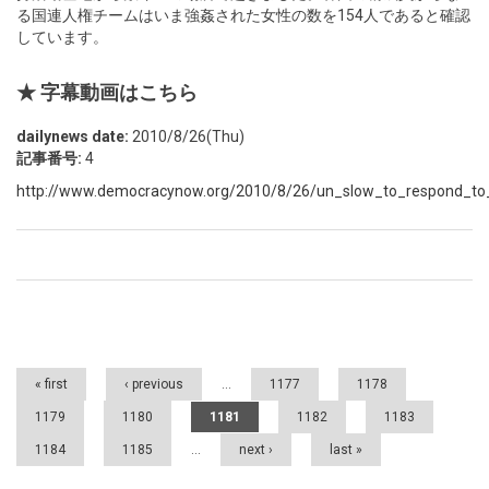
る国連人権チームはいま強姦された女性の数を154人であると確認
しています。
★ 字幕動画はこちら
dailynews date:
2010/8/26(Thu)
記事番号:
4
http://www.democracynow.org/2010/8/26/un_slow_to_respond_t
Pages
« first
‹ previous
…
1177
1178
1179
1180
1181
1182
1183
1184
1185
…
next ›
last »