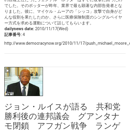
でした。そのポッターが昨年、業界で最も顕著な内部告発者とな
りました。彼に、マイケル・ムーアの「シッコ」攻撃で自身がど
んな役割を果たしたのか、さらに医療保険制度のシングルペイヤ
ー方式を求める運動について話してもらいます。
dailynews date:
2010/11/17(Wed)
記事番号:
4
http://www.democracynow.org/2010/11/17/push_michael_moore_o
ジョン・ルイスが語る 共和党
勝利後の連邦議会 グアンタナ
モ閉鎖 アフガン戦争 ランゲ