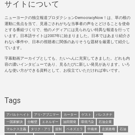
サイトについて
ニューヨークの独立報道プロダクションDemocracyNow！は、草の根の
運動に焦点を当て、見過ごされがちな当事者の声をとどけることを使命
とする番組づくりで、他のメディアには見られない特異な報道を行って
います。日本語サイトは2007年に始まりました。日本ではあまり紹介さ
れない事件や、日本の視聴者に関係のありそうな題材を厳選して紹介し
ています。
字幕動画アーカイブとしても、たいへんに充実してきました。どれも内
容の濃いインタビューであり、見るたびに新しい発見があります。いろ
んな使い方ができる資料として、お役立ていただければ幸いです。
Tags
アパルトヘイト
アリ･アブニマー
カーター
ゲスト
パレスチナ
一国家解決
分離壁
エネルギー
油田開発
環境汚染
石油企業
マルクス主義
タリク・アリ
規制
ベネズエラ
中南米
左派政権
石油