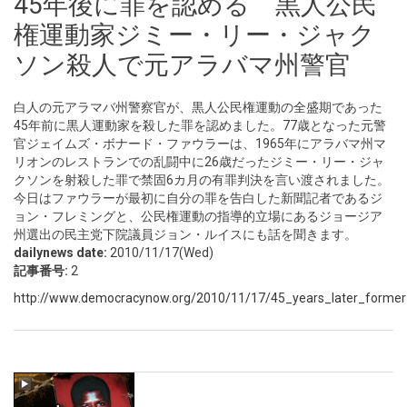
45年後に罪を認める 黒人公民
権運動家ジミー・リー・ジャク
ソン殺人で元アラバマ州警官
白人の元アラマバ州警察官が、黒人公民権運動の全盛期であった
45年前に黒人運動家を殺した罪を認めました。77歳となった元警
官ジェイムズ・ボナード・ファウラーは、1965年にアラバマ州マ
リオンのレストランでの乱闘中に26歳だったジミー・リー・ジャ
クソンを射殺した罪で禁固6カ月の有罪判決を言い渡されました。
今日はファウラーが最初に自分の罪を告白した新聞記者であるジ
ョン・フレミングと、公民権運動の指導的立場にあるジョージア
州選出の民主党下院議員ジョン・ルイスにも話を聞きます。
dailynews date:
2010/11/17(Wed)
記事番号:
2
http://www.democracynow.org/2010/11/17/45_years_later_forme