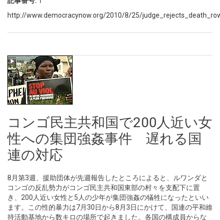
記事番号:
1
http://www.democracynow.org/2010/8/25/judge_rejects_death_row
コンゴ民主共和国で200人近い女
性への集団強姦事件 遅れる国
連の対応
8月第3週、援助団体が先週報告したところによると、ルワンダと
コンゴの反乱勢力がコンゴ民主共和国東部の村々を支配下に置
き、200人近い女性と5人の少年が集団強姦の犠牲になったといい
ます。この性的暴力は7月30日から8月3日にかけて、国連の平和維
持活動基地から数キロの場所で起きました。各国の構成員からな