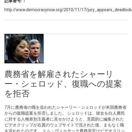
記事番号:
1
http://www.democracynow.org/2010/11/17/jury_appears_deadlocke
農務省を解雇されたシャーリ
ー・シェロッド、復職への提案
を拒否
7月に農務省の職を追われたシャーリー・シェロッドが米国農務省
からの復職提案を拒否しました。 シェロッドは、彼女を白人農民
に対する人種差別主義者に見せかけようと、意図的に編集された
ビデオクリップが右翼のウェブサイトで流された後、まもなく職
を追われたのです。 トム・ヴィルサック農務長官はビデオクリッ