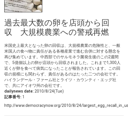
過去最大数の卵を店頭から回
収 大規模農業への警戒再燃
米国史上最大となった卵の回収は、大規模農業の危険性と、一般
米国人の食べ物に責任がある各種産業で進む合併に対する懸念を
再び集めています。中西部でのサルモネラ菌発生後のこの2週間
で、5億個以上の卵が店頭から回収されました。これまで1,300人
近くが卵を食べて病気になったことが報告されています。この回
収の規模にも関わらず、責任があるのはたった二つの会社です。
ハイランデール・ファーム社とライツ・カウンティ・エッグ社
で、共にアイオワ州の会社です。
dailynews date:
2010/8/24(Tue)
記事番号:
1
http://www.democracynow.org/2010/8/24/largest_egg_recall_in_us