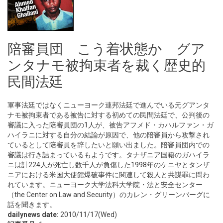
陪審員団 こう着状態か グア
ンタナモ被拘束者を裁く歴史的
民間法廷
軍事法廷ではなくニューヨーク連邦法廷で進んでいる元グアンタ
ナモ被拘束者である被告に対する初めての民間法廷で、公判後の
審議に入った陪審員団の1人が、被告アフメド・カハルファン・ガ
ハイラニに対する自分の結論が原因で、他の陪審員から攻撃され
ているとして陪審員を辞したいと願い出ました。陪審員団内での
審議は行き詰まっているもようです。タナザニア国籍のガハイラ
ニは計224人が死亡し数千人が負傷した1998年のケニヤとタンザ
ニアにおける米国大使館爆破事件に関連して殺人と共謀罪に問わ
れています。ニューヨーク大学法科大学院・法と安全センター
（the Center on Law and Security）のカレン・グリーンバーグに
話を聞きます。
dailynews date:
2010/11/17(Wed)