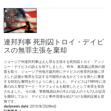
連邦判事 死刑囚トロイ・デイビ
スの無罪主張を棄却
ジョージア州連邦判事はえん罪を主張する死刑囚トロイ・アンソ
ニー・デイビスの訴えを却下しました。 昨年、最高裁は異例の措
置を取り、ジョージア州地方裁判所にデイビスの有罪判決後に浮
上した証拠が無罪を立証する可能性があるかどうかを新たに審査
する特別な審問を行うように命じました。 デイビスは1989年に非
番の白人警官マーク・マクフェイルを殺害したとして有罪を宣告
されました。 その後、警察職員以外の9人の証人のうち7人が証言
を撤回しており、デイビスと事件現場を結びつける物的証拠も皆
無です。
dailynews date:
2010/8/25(Wed)