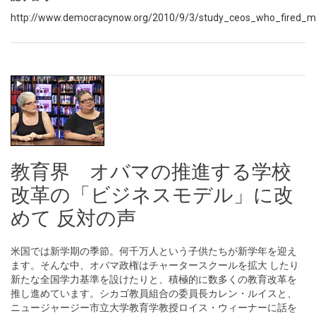
http://www.democracynow.org/2010/9/3/study_ceos_who_fired_m
教育界 オバマの推進する学校
改革の「ビジネスモデル」に改
めて 反対の声
米国では新学期の季節。何千万人という子供たちが新学年を迎え
ます。そんな中、オバマ政権はチャータースクールを拡大 したり
新たな全国学力基準を設けたりと、積極的に数多くの教育改革を
推し進めています。シカゴ教員組合の委員長カレン・ルイスと、
ニュージャージー市立大学教育学教授ロイス・ウィーナーに話を