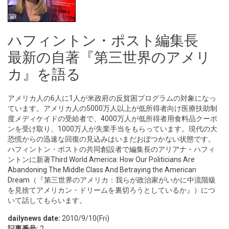
ハフィントン・ポスト編集長
最新の自著『第三世界のアメリ
カ』を語る
アメリカ人の6人に1人が米政府の反貧困プログラムの対象になっ
ています。アメリカ人の5000万人以上が低所得者向け医療扶助制
度メディケイドの受給者で、4000万人が低所得者用食料品クーポ
ンを受け取り、1000万人が失業手当をもらっています。現代の大
恐慌からの迅速な回復の見込みはいまだおぼつかない状態です。
ハフィントン・ポストの共同創設者で編集長のアリアナ・ハフィ
ントンに新著Third World America: How Our Politicians Are
Abandoning The Middle Class And Betraying the American
Dream（『第三世界のアメリカ：我らが政治家がいかに中流階級
を見捨てアメリカン・ドリームを裏切ろうとしているか』）につ
いて話してもらいます。
dailynews date:
2010/9/10(Fri)
記事番号:
2