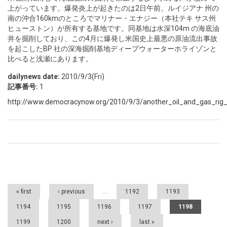
上がっています。爆発炎上が起きたのは2日午前。ルイジアナ 州の
南の沖合160kmのところでマリナー・エナジー（本社テキ サス州
ヒューストン）が所有する基地です。同基地は水深104m の海底油
井を掘削しており、この4月に爆発し米国史上最悪の原油流出事故
を起こしたBP 社の深海掘削基地ディープウォーターホライゾンと
比べると浅瀬にあります。
dailynews date:
2010/9/3(Fri)
記事番号:
1
http://www.democracynow.org/2010/9/3/another_oil_and_gas_rig_
Pages
« first
‹ previous
…
1192
1193
1194
1195
1196
1197
1198
1199
1200
next ›
last »