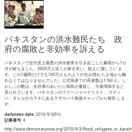
パキスタンの洪水難民たち 政
府の腐敗と非効率を訴える
パキスタンで近代史上最悪の洪水被害を引き起こした豪雨から1カ
月が経ちました。2000万人近くが家を失い、飢えに瀕してい ま
す。この1週間だけでも100万人もの人々が住み慣れ た土地から離
れなくてはなりませんでした。公式発表での死者数は1760 人。し
かしこの数は、生存者のあいだに病気が蔓延し、今後増加すると
見られています。パキスタンのフリージャーナリスト、 マディ
ハ・タヒルがカラチにあるラザカバド救援キャンプから報告 しま
す。
dailynews date:
2010/9/3(Fri)
記事番号:
4
http://www.democracynow.org/2010/9/3/flood_refugees_in_karach