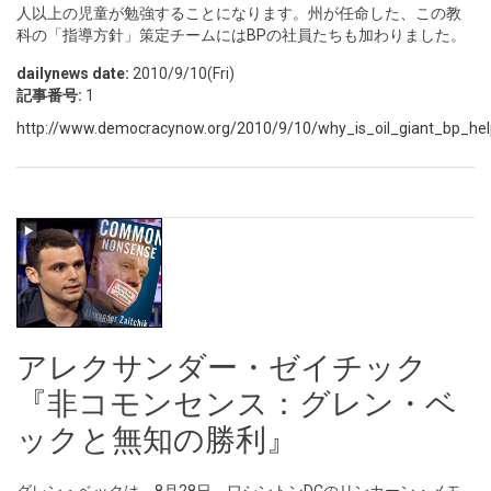
人以上の児童が勉強することになります。州が任命した、この教
科の「指導方針」策定チームにはBPの社員たちも加わりました。
dailynews date:
2010/9/10(Fri)
記事番号:
1
http://www.democracynow.org/2010/9/10/why_is_oil_giant_bp_hel
アレクサンダー・ゼイチック
『非コモンセンス：グレン・ベ
ックと無知の勝利』