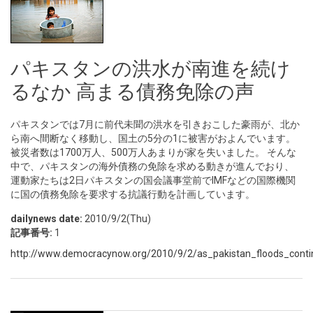
パキスタンの洪水が南進を続け
るなか 高まる債務免除の声
パキスタンでは7月に前代未聞の洪水を引きおこした豪雨が、北か
ら南へ間断なく移動し、国土の5分の1に被害がおよんでいます。
被災者数は1700万人、500万人あまりが家を失いました。 そんな
中で、パキスタンの海外債務の免除を求める動きが進んでおり、
運動家たちは2日パキスタンの国会議事堂前でIMFなどの国際機関
に国の債務免除を要求する抗議行動を計画しています。
dailynews date:
2010/9/2(Thu)
記事番号:
1
http://www.democracynow.org/2010/9/2/as_pakistan_floods_conti