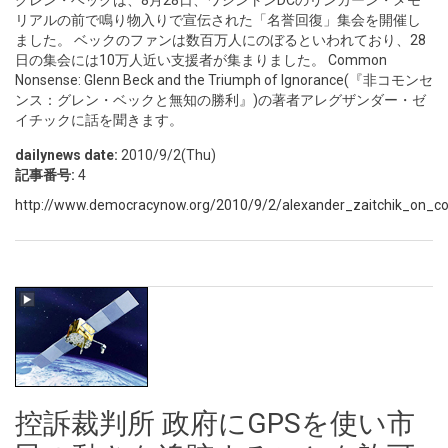
グレン・ベックは、8月28日、ワシントンDCのリンカーン・メモ
リアルの前で鳴り物入りで宣伝された「名誉回復」集会を開催し
ました。 ベックのファンは数百万人にのぼるといわれており、28
日の集会には10万人近い支援者が集まりました。 Common
Nonsense: Glenn Beck and the Triumph of Ignorance(『非コモンセ
ンス：グレン・ベックと無知の勝利』)の著者アレグザンダー・ゼ
イチックに話を聞きます。
dailynews date:
2010/9/2(Thu)
記事番号:
4
http://www.democracynow.org/2010/9/2/alexander_zaitchik_on_c
控訴裁判所 政府にGPSを使い市