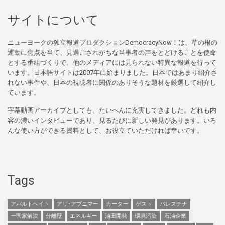
サイトについて
ニューヨークの独立報道プロダクションDemocracyNow！は、草の根の
運動に焦点を当て、見過ごされがちな当事者の声をとどけることを使命
とする番組づくりで、他のメディアには見られない特異な報道を行って
います。日本語サイトは2007年に始まりました。日本ではあまり紹介さ
れない事件や、日本の視聴者に関係のありそうな題材を厳選して紹介し
ています。
字幕動画アーカイブとしても、たいへんに充実してきました。どれも内
容の濃いインタビューであり、見るたびに新しい発見があります。いろ
んな使い方ができる資料として、お役立ていただければ幸いです。
Tags
アパルトヘイト
アリ･アブニマー
カーター
ゲスト
パレスチナ
一国家解決
分離壁
エネルギー
油田開発
環境汚染
石油企業