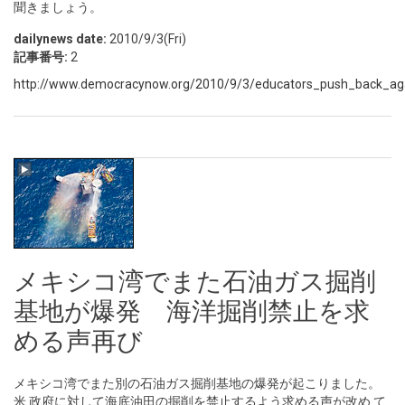
聞きましょう。
dailynews date:
2010/9/3(Fri)
記事番号:
2
http://www.democracynow.org/2010/9/3/educators_push_back_aga
メキシコ湾でまた石油ガス掘削
基地が爆発 海洋掘削禁止を求
める声再び
メキシコ湾でまた別の石油ガス掘削基地の爆発が起こりました。
米 政府に対して海底油田の掘削を禁止するよう求める声が改め て