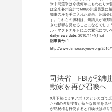
米中間選挙は今後何年にもわたり米
は全米各州合計で600の州議員選に
知事の座を手に入れた結果、州議会に
す。これらの勝利は、州議員が連邦
きな影響を見せることになるでしょ
ル・マクドナルドにこの変化につい
dailynews date:
2010/11/4(Thu)
記事番号:
1
http://www.democracynow.org/2010/1
司法省 FBIが強
動家を再び召喚へ
9月下旬にミネアポリスとシカゴで
たFBIの強制捜査が新たな展開を見
が黙秘権を行使すると召喚状は取り