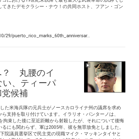
リコにおける19世紀末以降で最も重大な武装革命の試みでし
してきたデモクラシー・ナウ！の共同ホスト、フアン・ゴン
。
0/29/puerto_rico_marks_60th_anniversar...
へ？ 丸腰のイ
ない、ティーパ
和党候補
害した米海兵隊の元兵士がノースカロライナ州の議席を求め
から支持を取り付けています。イラリオ・パンターノは、
2人を拘束した後に至近距離から射殺したが、それについて後悔
るにも関わらず、軍は2005年、彼を無罪放免としました。
7下院議員選挙区で民主党の現職マイク・マッキンタイヤと