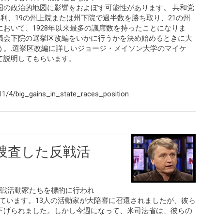
国の政治的地図に影響をおよぼす可能性があります。 共和党
勝利、19の州上院または州下院で過半数を勝ち取り、21の州
おいて、1928年以来最多の議席数を持ったことになりま
議会下院の選挙区改編をいかに行うかを決め始めるときに大
う。.選挙区改編に詳しいジョージ・メイソン大学のマイケ
て説明してもらいます。
1/4/big_gains_in_state_races_position
制捜査した反戦活
反戦活動家たちを標的に行われ
せています。13人の活動家が大陪審に召還されましたが、彼ら
下げられました。しかし今週になって、米司法省は、彼らの