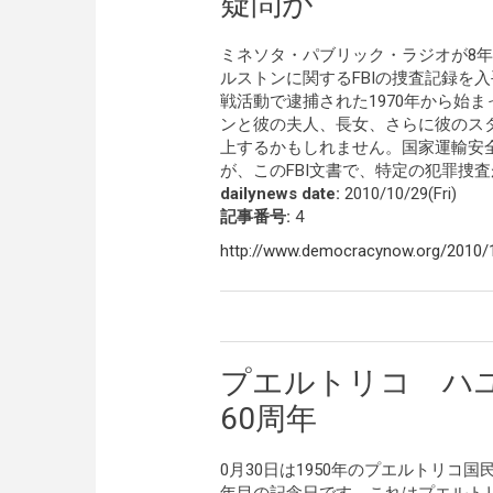
疑問が
ミネソタ・パブリック・ラジオが8
ルストンに関するFBIの捜査記録を
戦活動で逮捕された1970年から始
ンと彼の夫人、長女、さらに彼のス
上するかもしれません。国家運輸安
が、このFBI文書で、特定の犯罪捜
dailynews date:
2010/10/29(Fri)
記事番号:
4
http://www.democracynow.org/2010/
プエルトリコ ハ
60周年
0月30日は1950年のプエルトリコ