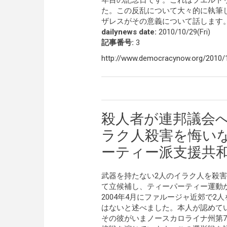
年目の記念日です。これはプエルト
た。この反乱について大々的に執筆
ザレスがその意義について話します
dailynews date:
2010/10/29(Fri)
記事番号:
3
http://www.democracynow.org/2010/1
殺人者が連邦議会
ラク人殺害を悔い
ーティー派支援共
武器を持たない2人のイラク人を殺
て立候補し、ティーパーティー運動
2004年4月にファルージャ近郊で
はないと述べました。本人が認めてい
その彼がいまノースカロライナ州第