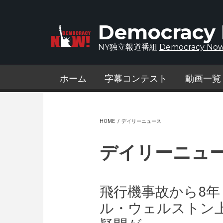
Skip to main content
Democracy
NY独立報道番組
Democracy Now
ホーム
字幕コンテスト
動画一覧
HOME
/
デイリーニュース
デイリーニュ
飛行機事故から8年
ル・ウェルストン