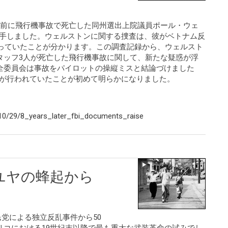
年前に飛行機事故で死亡した同州選出上院議員ポール・ウェ
入手しました。ウェルストンに関する捜査は、彼がベトナム反
まっていたことが分かります。この調査記録から、ウェルスト
タッフ3人が死亡した飛行機事故に関して、新たな疑惑が浮
全委員会は事故をパイロットの操縦ミスと結論づけました
査が行われていたことが初めて明らかになりました。
10/29/8_years_later_fbi_documents_raise
ユヤの蜂起から
国民党による独立反乱事件から50