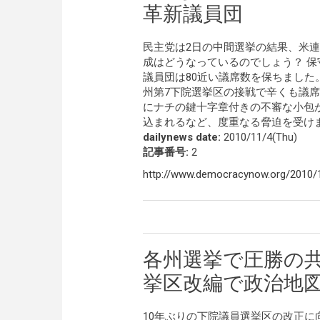
革新議員団
民主党は2日の中間選挙の結果、米
成はどうなっているのでしょう？ 
議員団は80近い議席数を保ちました
州第7下院選挙区の接戦で辛くも議席
にナチの鍵十字章付きの不審な小包
込まれるなど、度重なる脅迫を受け
dailynews date:
2010/11/4(Thu)
記事番号:
2
http://www.democracynow.org/2010/1
各州選挙で圧勝の共
挙区改編で政治地
10年ぶりの下院議員選挙区の改正に