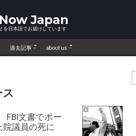
 Now Japan
!
を日本語でお届けしています
過去記事
about us
ース
 FBI文書でポー
上院議員の死に