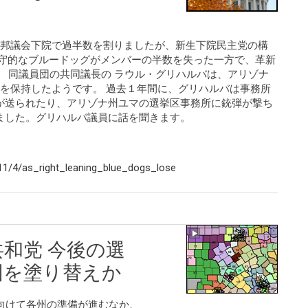
連邦議会下院で過半数を割りましたが、新生下院民主党の構
保守的なブルードッグがメンバーの半数を失った一方で、革新
。 同議員団の共同議長の ラウル・グリハルバは、アリゾナ
を保持したようです。 過去１年間に、グリハルバは事務所
が送られたり、アリゾナ州ユマの選挙区事務所に銃弾が撃ち
ました。グリハルバ議員に話を聞きます。
1/4/as_right_leaning_blue_dogs_lose
和党 今後の選
図を塗り替えか
向けて各州の準備が進むなか、