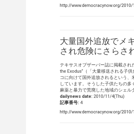
http://www.democracynow.org/2010/10/2
大量国外追放でメ
され危険にさらさ
テキサスオブザーバー誌に掲載された新しい
the Exodus”（「大量移送さ
コに向けて国外追放されるという、
しています。そうした子供たちの多
麻薬と暴力で荒廃した地域のシェル
dailynews date:
2010/11/4(Thu)
記事番号:
4
http://www.democracynow.org/2010/