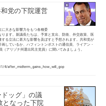
共和党の下院運営
立に大きな影響力をもつ各種委
なります。新議長たちは、予算と支出、防衛、外交政策、医
連する立法に甚大な影響を及ぼすと予想されます。共和党が
計画しているか、ハフィントンポストの通信員、ライアン・
議員（アリゾナ州選出民主党員）に聞いてみましょう。
11/4/after_midterm_gains_how_will_gop
ードッグ」の議
数となった下院