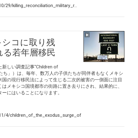
9/killing_reconciliation_military_r...
キシコに取り残
れる若年層移民
調査記事"Children of
れる子供たち」）は、毎年、数万人の子供たちが同伴者もなくメキシ
米国の現行移民法によって生じる二次的被害の一側面に注目
くはメキシコ国境都市の街路に置き去りにされ、結果的に、
ターにはいることになります。
11/4/children_of_the_exodus_surge_of