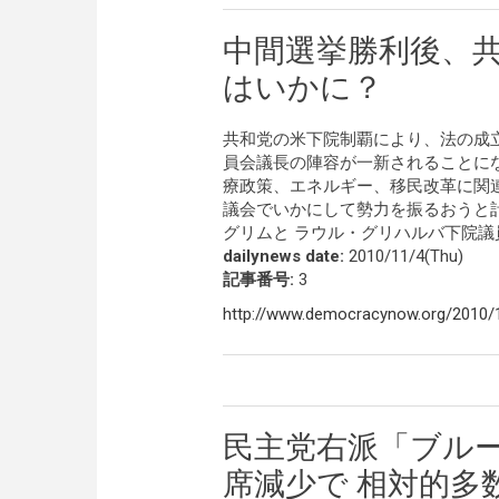
中間選挙勝利後、
はいかに？
共和党の米下院制覇により、法の成
員会議長の陣容が一新されることに
療政策、エネルギー、移民改革に関
議会でいかにして勢力を振るおうと
グリムと ラウル・グリハルバ下院
dailynews date:
2010/11/4(Thu)
記事番号:
3
http://www.democracynow.org/2010/
民主党右派「ブル
席減少で 相対的多