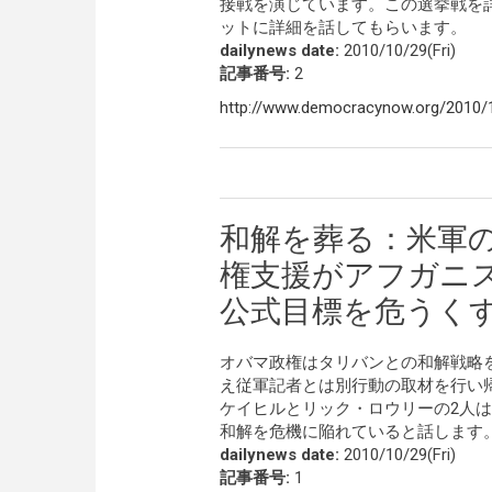
接戦を演じています。この選挙戦を詳し
ットに詳細を話してもらいます。
dailynews date:
2010/10/29(Fri)
記事番号:
2
http://www.democracynow.org/2010/
和解を葬る：米軍
権支援がアフガニ
公式目標を危うく
オバマ政権はタリバンとの和解戦略
え従軍記者とは別行動の取材を行い
ケイヒルとリック・ロウリーの2人
和解を危機に陥れていると話します
dailynews date:
2010/10/29(Fri)
記事番号:
1