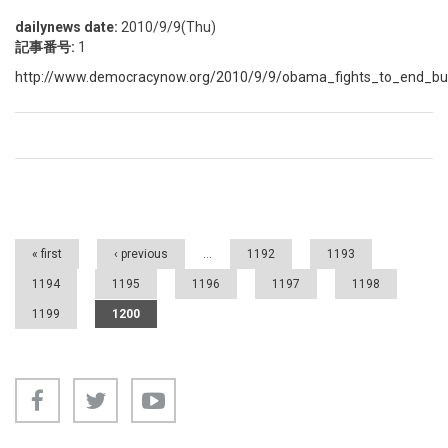
dailynews date:
2010/9/9(Thu)
記事番号:
1
http://www.democracynow.org/2010/9/9/obama_fights_to_end_bu
Pages
« first
‹ previous
…
1192
1193
1194
1195
1196
1197
1198
1199
1200