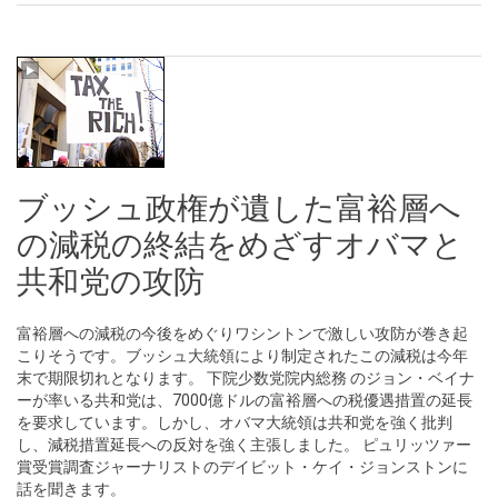
ブッシュ政権が遺した富裕層へ
の減税の終結をめざすオバマと
共和党の攻防
富裕層への減税の今後をめぐりワシントンで激しい攻防が巻き起
こりそうです。ブッシュ大統領により制定されたこの減税は今年
末で期限切れとなります。 下院少数党院内総務 のジョン・ベイナ
ーが率いる共和党は、7000億ドルの富裕層への税優遇措置の延長
を要求しています。しかし、オバマ大統領は共和党を強く批判
し、減税措置延長への反対を強く主張しました。 ピュリッツァー
賞受賞調査ジャーナリストのデイビット・ケイ・ジョンストンに
話を聞きます。