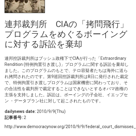
連邦裁判所 CIAの「拷問飛行」
プログラムをめぐるボーイング
に対する訴訟を棄却
連邦控訴裁判所はブッシュ政権下でCIAが行った「Extraordinary
Rendition (特例拘置引き渡し)」プログラムに関する訴訟を棄却し
ました。このプログラムのもとで、テロ容疑者たちは海外に送ら
れ拷問されたのです。第9巡回控訴裁判所は8日に発行された裁定
で、特例拘置引き渡しプログラムは国家機密に関わっており、そ
の合法性を裁判所で裁定することはできないとするオバマ政権の
主張を支持しました。訴訟は、ボーイングの子会社、イエップセ
ン ・データプラン社に対して起こされたものです。
dailynews date:
2010/9/9(Thu)
記事番号:
2
http://www.democracynow.org/2010/9/9/federal_court_dismisses_l