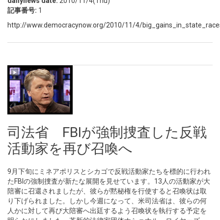
dailynews date:
2010/11/4(Thu)
記事番号:
1
http://www.democracynow.org/2010/11/4/big_gains_in_state_race
司法省 FBIが強制捜査した反戦
活動家を再び召喚へ
9月下旬にミネアポリスとシカゴで反戦活動家たちを標的に行われ
たFBIの強制捜査が新たな展開を見せています。13人の活動家が大
陪審に召還されましたが、彼らが黙秘権を行使すると召喚状は取
り下げられました。しかし今週になって、米司法省は、彼らの何
人かに対して再び大陪審へ出廷するよう召喚状を執行する予定を